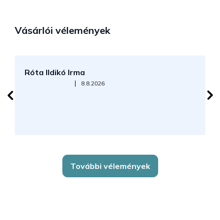
Vásárlói vélemények
Róta Ildikó Irma
P
Az áruház értékelése 5-ből 5 csillag.
|
8.8.2026
További vélemények