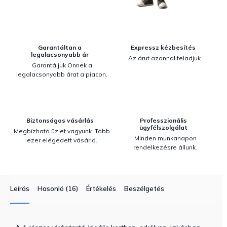
Garantáltan a
Expressz kézbesítés
legalacsonyabb ár
Az árut azonnal feladjuk.
Garantáljuk Önnek a
legalacsonyabb árat a piacon.
Biztonságos vásárlás
Professzionális
ügyfélszolgálat
Megbízható üzlet vagyunk. Több
Minden munkanapon
ezer elégedett vásárló.
rendelkezésre állunk.
Leírás
Hasonló (16)
Értékelés
Beszélgetés