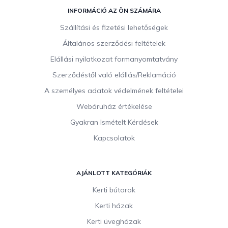
L
á
INFORMÁCIÓ AZ ÖN SZÁMÁRA
b
Szállítási és fizetési lehetőségek
l
Általános szerződési feltételek
é
c
Elállási nyilatkozat formanyomtatvány
Szerződéstől való elállás/Reklamáció
A személyes adatok védelmének feltételei
Webáruház értékelése
Gyakran Ismételt Kérdések
Kapcsolatok
AJÁNLOTT KATEGÓRIÁK
Kerti bútorok
Kerti házak
Kerti üvegházak