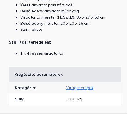
Keret anyaga: porszórt acél
Belső edény anyaga: műanyag
Virágtartó méretei (HxSzxM): 95 x 27 x 60 cm
Belső edény méretei: 20 x 20 x 16 cm
Szín: fekete
Szállítási terjedelem:
1 x 4 részes virágtartó
Kiegészítő paraméterek
Kategória
:
Virágcserepek
Súly
:
30.01 kg