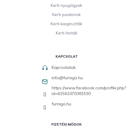
Kerti nyugágyak
Kerti pavilonok
Kerti kiegészítők
Kerti hinták
KAPCSOLAT
Kapcsolatok
info
@
furnigo.hu
https://www.facebook.com/profile.php?
id=61561070381593
furnigo.hu
FIZETÉSI MÓDOK