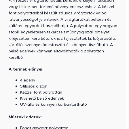
A 4 részes virágtartó ideális kertben, erkélyen, lakásban
vagy télikertben történő növénytermesztéshez. A kézzel
font polyrattanból készült stílusos virágtartók valódi
látványosságot jelentenek. A virágtartókat beltéren és
kültéren egyaránt használhatja. A polyrattan egy nagyon
stabil, egyenletesen tekercselt műanyag szál, amelyet
kifejezetten kerti bútorokhoz fejlesztettek ki. Időjárásálló,
UV-álló, szennyeződéstaszító és könnyen tisztítható. A
belső edények könnyen eltávolíthatók a polyrattan
keretből.
A termék előnyei:
4 edény
Stílusos dizájn
Kézzel font polyrattan
Kivehető belső edények
UV-álló és könnyen karbantartható
Műszaki adatok:
Fonat anyaga: polyrattan