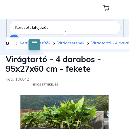
Ugrás
a
Kosár
fő
tartalomhoz
Keresés
Kezdőlap
Kerti kiegészítők
Virágcserepek
Virágtartó - 4 dara
Virágtartó - 4 darabos -
95x27x60 cm - fekete
Kód:
106642
A
NINCS ÉRTÉKELÉS
TERMÉK
ÁTLAGOS
ÉRTÉKELÉSE
5-
BŐL
0,0
CSILLAG.