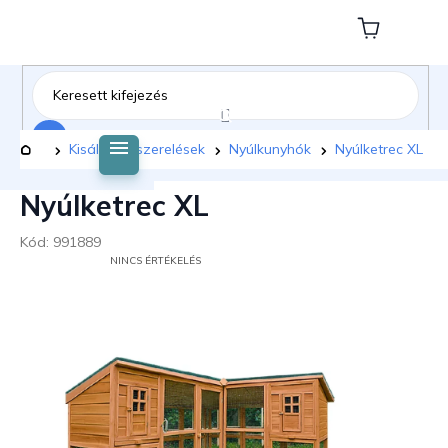
Ugrás
a
Kosár
fő
tartalomhoz
Keresés
Kezdőlap
Kisállat felszerelések
Nyúlkunyhók
Nyúlketrec XL
Nyúlketrec XL
Kód:
991889
A
NINCS ÉRTÉKELÉS
TERMÉK
ÁTLAGOS
ÉRTÉKELÉSE
5-
BŐL
0,0
CSILLAG.