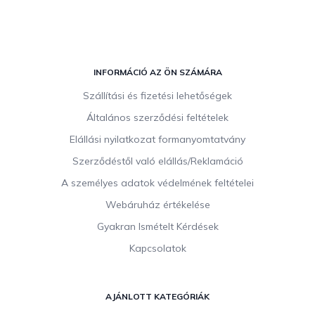
L
á
INFORMÁCIÓ AZ ÖN SZÁMÁRA
b
Szállítási és fizetési lehetőségek
l
Általános szerződési feltételek
é
c
Elállási nyilatkozat formanyomtatvány
Szerződéstől való elállás/Reklamáció
A személyes adatok védelmének feltételei
Webáruház értékelése
Gyakran Ismételt Kérdések
Kapcsolatok
AJÁNLOTT KATEGÓRIÁK