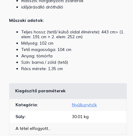
masszív, horganyzott zsanérok
időjárásálló drótháló
Műszaki adatok:
Teljes hossz (tető/ külső oldal élmérete): 443 cm> (1.
elem: 191 cm + 2. elem: 252 cm)
Mélység: 102 cm
Tető magassága: 104 cm
Anyag: tömörfa
Szín: barna / zöld (tető)
Rács mérete: 1,35 cm
Kiegészítő paraméterek
Kategória
:
Nyúlkunyhók
Súly
:
30.01 kg
A tétel elfogyott…