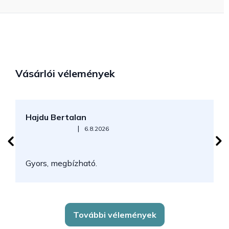
Vásárlói vélemények
Hajdu Bertalan
S
Az áruház értékelése 5-ből 5 csillag.
|
6.8.2026
N
Gyors, megbízható.
k
További vélemények