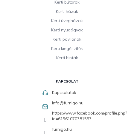
Kerti bútorok
Kerti házak
Kerti üvegházak
Kerti nyugágyak
Kerti pavilonok
Kerti kiegészítők
Kerti hinták
KAPCSOLAT
Kapcsolatok
info
@
furnigo.hu
https://www.facebook.com/profile.php?
id=61561070381593
furnigo.hu