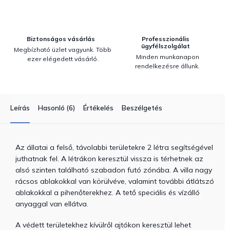
Biztonságos vásárlás
Professzionális
ügyfélszolgálat
Megbízható üzlet vagyunk. Több
Minden munkanapon
ezer elégedett vásárló.
rendelkezésre állunk.
Leírás
Hasonló (6)
Értékelés
Beszélgetés
Az állatai a felső, távolabbi területekre 2 létra segítségével
juthatnak fel. A létrákon keresztül vissza is térhetnek az
alsó szinten található szabadon futó zónába. A villa nagy
rácsos ablakokkal van körülvéve, valamint további átlátszó
ablakokkal a pihenőterekhez. A tető speciális és vízálló
anyaggal van ellátva.
A védett területekhez kívülről ajtókon keresztül lehet