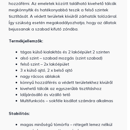
hozzáférni. Az emeletek között található kivehető tálcák
megkönnyítik és hatékonyabbá teszik a felső szintek
tisztítását. A védett területek kívülről zárhatók tolózárral.
Így szükség esetén megakadályozhatja, hogy az állatok
bejussanak a szabad kifutó zónába.
Termékjellemzők:
tágas külső kialakítás és 2 lakóépület 2 szinten
alsó szint – szabad mozgás (szint szabad)
felső szint – 2x lakóépület
3 x külső ajtó, 2 x belső ajtó
nagy rácsos ablakok
könnyű hozzáférés a védett területekhez kívülről
kivehető tálcák az egyszerűbb tisztításhoz
Időjárásálló és vízálló tető
Multifunkciós – sokféle kisállat számára alkalmas
Stabilitás:
magas minőségű tömörfa – rétegelt lemez nélkül