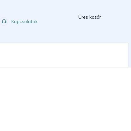
Kosár
Üres kosár
Kapcsolatok
Műhely
Sport