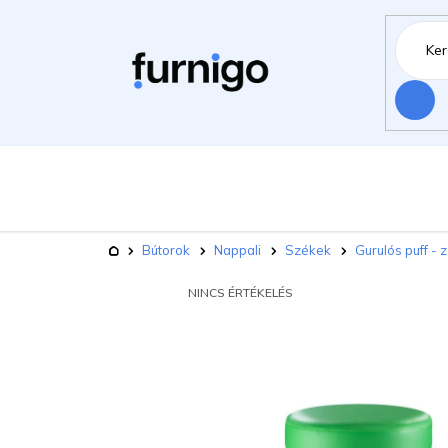
Ugrás
a
fő
tartalomhoz
Keresés
Bútorok
Há
Kerti bútorok
Kezdőlap
Bútorok
Nappali
Székek
Gurulós puff - 
Kisállat felszerelések
Újdonsá
A
NINCS ÉRTÉKELÉS
TERMÉK
ÁTLAGOS
ÉRTÉKELÉSE
5-
BŐL
0,0
CSILLAG.