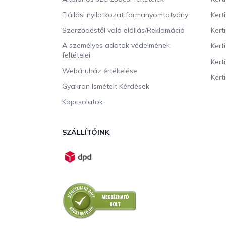
c
Elállási nyilatkozat formanyomtatvány
Kert
Szerződéstől való elállás/Reklamáció
Kert
A személyes adatok védelmének
Kert
feltételei
Kert
Webáruház értékelése
Kerti
Gyakran Ismételt Kérdések
Kapcsolatok
SZÁLLÍTÓINK