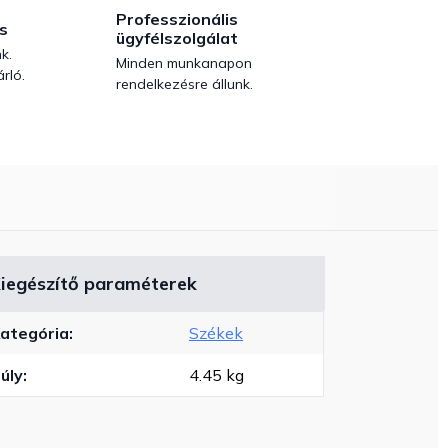
Professzionális
s
ügyfélszolgálat
k.
Minden munkanapon
rló.
rendelkezésre állunk.
iegészítő paraméterek
ategória
:
Székek
úly
:
4.45 kg