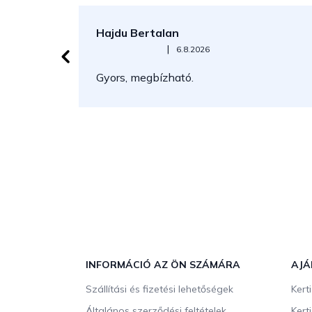
Hajdu Bertalan
Az áruház értékelése 5-ből 5 csillag.
|
6.8.2026
Gyors, megbízható.
L
á
b
INFORMÁCIÓ AZ ÖN SZÁMÁRA
AJÁ
l
Szállítási és fizetési lehetőségek
Kert
é
Általános szerződési feltételek
Kert