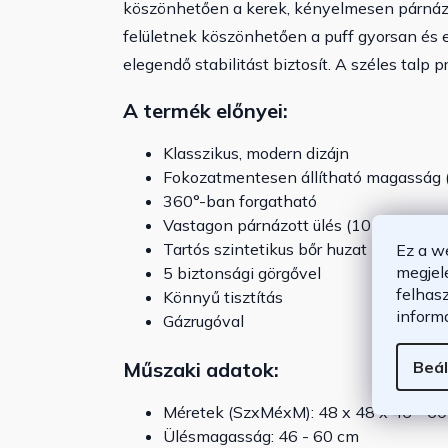
köszönhetően a kerek, kényelmesen párnáz
felületnek köszönhetően a puff gyorsan és e
elegendő stabilitást biztosít. A széles talp
A termék előnyei:
Klasszikus, modern dizájn
Fokozatmentesen állítható magasság (
360°-ban forgatható
Vastagon párnázott ülés (10 cm)
Tartós szintetikus bőr huzat
Ez a w
megjel
5 biztonsági görgővel
felhas
Könnyű tisztítás
inform
Gázrugóval
Beál
Műszaki adatok:
Méretek (SzxMéxM): 48 x 48 x 46 - 6
Ülésmagasság: 46 - 60 cm