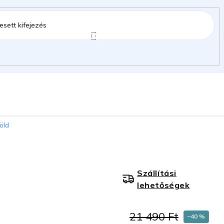
ztartás
Kerti kiegészítők
Gyermekeknek
zöld
gok
Szállítási
lehetőségek
21 490 Ft
–40 %