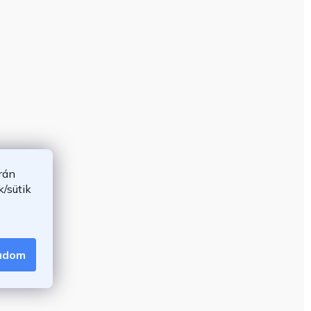
rán
/sütik
gadom