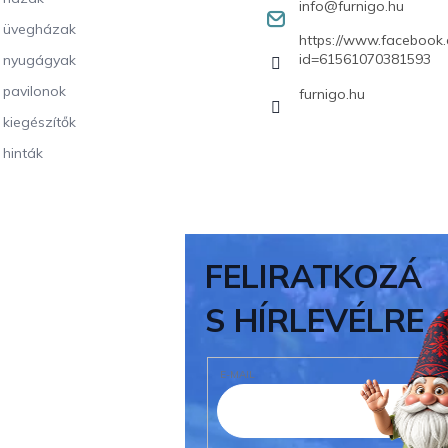
info
@
furnigo.hu
i üvegházak
https://www.facebook.
id=61561070381593
i nyugágyak
i pavilonok
furnigo.hu
i kiegészítők
 hinták
FELIRATKOZÁ
S HÍRLEVÉLRE
E-MAIL