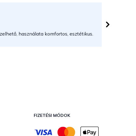
Herczeg
 csillag.
Az áruház
elhető, használata komfortos, esztétikus.
FIZETÉSI MÓDOK