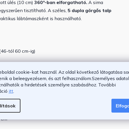
ott ülés (10 cm)
360°-ban elforgatható.
A sima
gyszerűen tisztítható. A széles,
5 dupla görgős talp
 praktikus lábtámaszként is használható.
46-tól 60 cm-ig)
eboldal cookie-kat használ. Az oldal következő látogatása so
enik a beleegyezésem, és azt felhasználom.
Személyes adatok
ználhatók a hirdetések személyre szabásához.
További
áció
itt
.
lítások
Elfo
0 cm