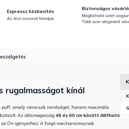
Biztonságos vásárlá
Expressz kézbesítés
Megbízható üzlet vagyun
Az árut azonnal feladjuk.
Több ezer elégedett vásá
eszélgetés
K
s rugalmasságot kínál
K
ós puff, amely nemcsak minőséget, hanem maximális
S
 biztosít. Az ülésmagasság
46 és 60 cm között állítható
 az Ön igényeihez. A forgó mechanizmusnak