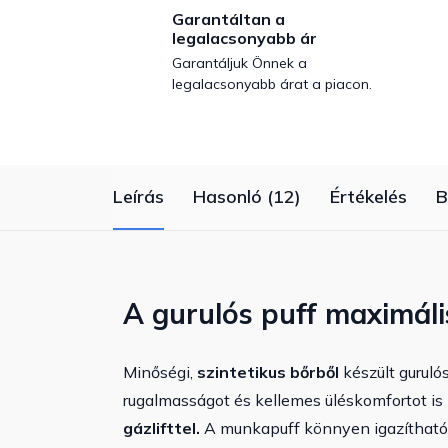
Garantáltan a
legalacsonyabb ár
Garantáljuk Önnek a
legalacsonyabb árat a piacon.
Leírás
Hasonló (12)
Értékelés
B
A gurulós puff maximáli
Minőségi,
szintetikus bőrből
készült gurul
rugalmasságot és kellemes üléskomfortot is
gázlifttel.
A munkapuff könnyen igazítható