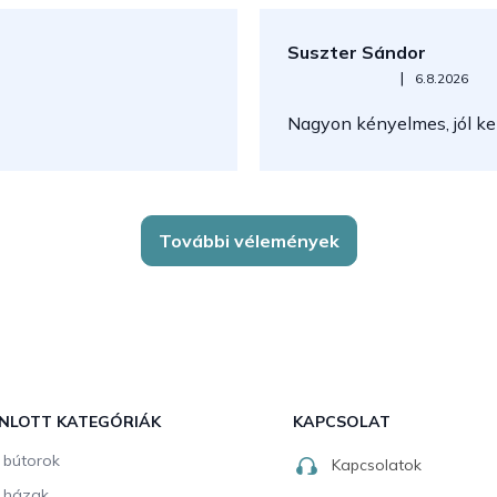
Suszter Sándor
Az áruház értékelése 5-ből 5
|
6.8.2026
Nagyon kényelmes, jól kez
További vélemények
NLOTT KATEGÓRIÁK
KAPCSOLAT
i bútorok
Kapcsolatok
i házak