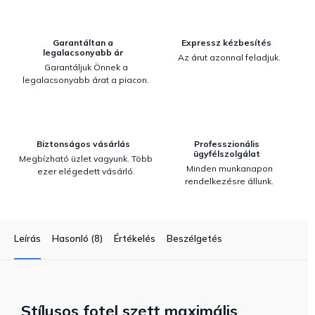
Garantáltan a
Expressz kézbesítés
legalacsonyabb ár
Az árut azonnal feladjuk.
Garantáljuk Önnek a
legalacsonyabb árat a piacon.
Biztonságos vásárlás
Professzionális
ügyfélszolgálat
Megbízható üzlet vagyunk. Több
Minden munkanapon
ezer elégedett vásárló.
rendelkezésre állunk.
Leírás
Hasonló (8)
Értékelés
Beszélgetés
Stílusos fotel szett maximális