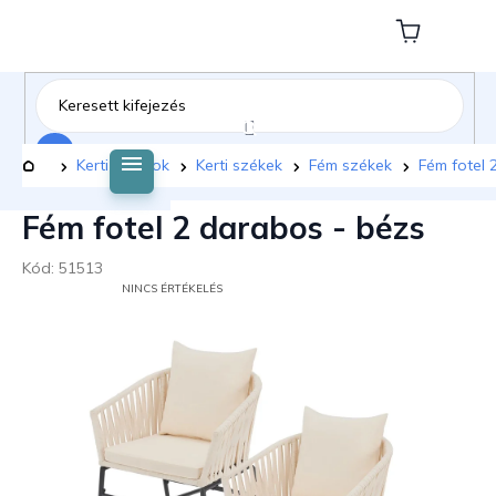
Ugrás
a
Kosár
fő
tartalomhoz
Keresés
Kezdőlap
Kerti bútorok
Kerti székek
Fém székek
Fém fotel 
Fém fotel 2 darabos - bézs
Kód:
51513
A
NINCS ÉRTÉKELÉS
TERMÉK
ÁTLAGOS
ÉRTÉKELÉSE
5-
BŐL
0,0
CSILLAG.