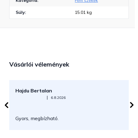
Kategória
:
Fém székek
Súly
:
15.01 kg
Vásárlói vélemények
Hajdu Bertalan
S
Az áruház értékelése 5-ből 5 csillag.
|
6.8.2026
N
Gyors, megbízható.
k