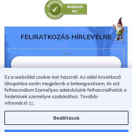
FELIRATKOZÁS HÍRLEVÉLRE
E-MAIL
Ez a weboldal cookie-kat használ. Az oldal következő
Elolvastam és megértettem az
adatvédelmi
látogatása során megjelenik a beleegyezésem, és azt
nyilatkozatot.
felhasználom.
Személyes adatok/sütik felhasználhatók a
Feliratkozás
hirdetések személyre szabásához.
További
információ
itt
.
Beállítások
Shoptet Premium készítette