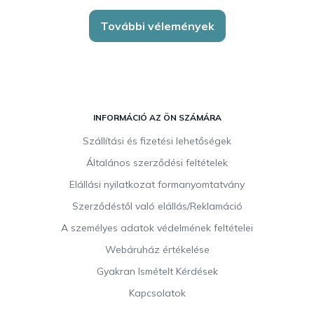
További vélemények
L
á
INFORMÁCIÓ AZ ÖN SZÁMÁRA
b
Szállítási és fizetési lehetőségek
l
Általános szerződési feltételek
é
c
Elállási nyilatkozat formanyomtatvány
Szerződéstől való elállás/Reklamáció
A személyes adatok védelmének feltételei
Webáruház értékelése
Gyakran Ismételt Kérdések
Kapcsolatok