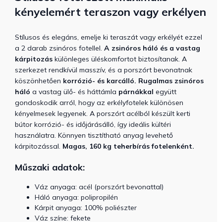
kényelemért teraszon vagy erkélyen
Stílusos és elegáns, emelje ki teraszát vagy erkélyét ezzel
a 2 darab zsinóros fotellel.
A zsinóros háló és a vastag
kárpitozás
különleges üléskomfortot biztosítanak. A
szerkezet rendkívül masszív, és a porszórt bevonatnak
köszönhetően
korrózió- és karcálló.
Rugalmas zsinóros
háló
a vastag ülő- és háttámla
párnákkal
együtt
gondoskodik arról, hogy az erkélyfotelek különösen
kényelmesek legyenek. A porszórt acélból készült kerti
bútor korrózió- és időjárásálló, így ideális kültéri
használatra. Könnyen tisztítható anyag levehető
kárpitozással.
Magas, 160 kg teherbírás fotelenként.
Műszaki adatok:
Váz anyaga: acél (porszórt bevonattal)
Háló anyaga: polipropilén
Kárpit anyaga: 100% poliészter
Váz színe: fekete