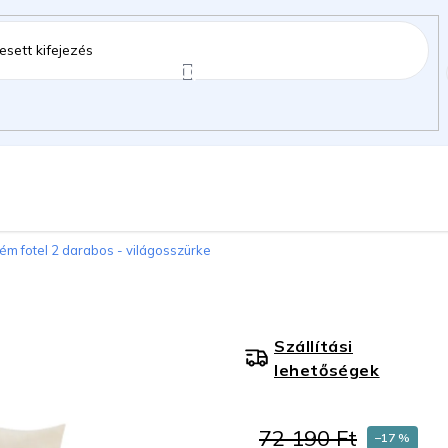
ztartás
Kerti kiegészítők
Gyermekeknek
ém fotel 2 darabos - világosszürke
gok
Szállítási
lehetőségek
72 190 Ft
–17 %