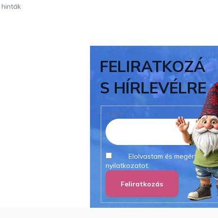
 hinták
FELIRATKOZÁ
S HÍRLEVÉLRE
E-MAIL
Elolvastam és megértettem
nyilatkozatot.
Feliratkozás