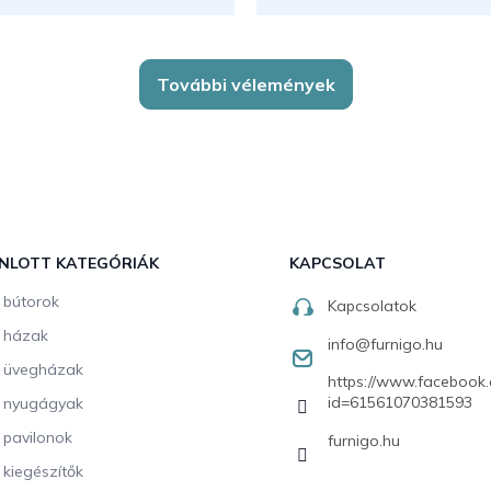
További vélemények
NLOTT KATEGÓRIÁK
KAPCSOLAT
i bútorok
Kapcsolatok
i házak
info
@
furnigo.hu
i üvegházak
https://www.facebook.
id=61561070381593
i nyugágyak
i pavilonok
furnigo.hu
i kiegészítők