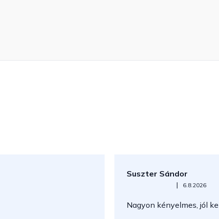
Suszter Sándor
Az áruház értékelése 5-ből 5
|
6.8.2026
Nagyon kényelmes, jól kez