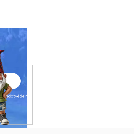
 az
adatvédelmi