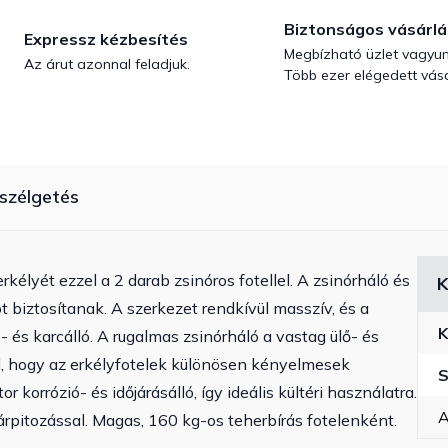
Biztonságos vásárlá
Expressz kézbesítés
Megbízható üzlet vagyun
Az árut azonnal feladjuk.
Több ezer elégedett vásá
szélgetés
erkélyét ezzel a 2 darab zsinóros fotellel.
A zsinórháló és
K
t biztosítanak.
A szerkezet rendkívül masszív, és a
K
és karcálló. A rugalmas zsinórháló a vastag ülő- és
l, hogy az erkélyfotelek különösen kényelmesek
S
r korrózió- és időjárásálló, így ideális kültéri használatra.
A
rpitozással. Magas, 160 kg-os teherbírás fotelenként.