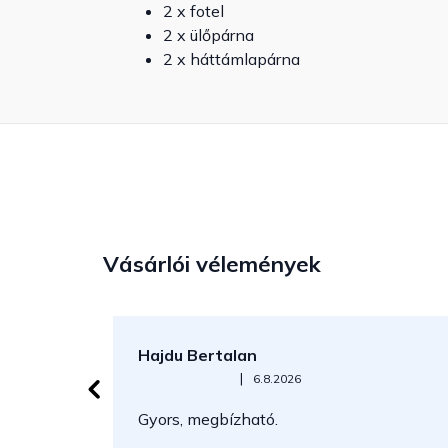
2 x fotel
2 x ülőpárna
2 x háttámlapárna
Vásárlói vélemények
Hajdu Bertalan
Az áruház értékelése 5-ből 5 csillag.
|
6.8.2026
Gyors, megbízható.