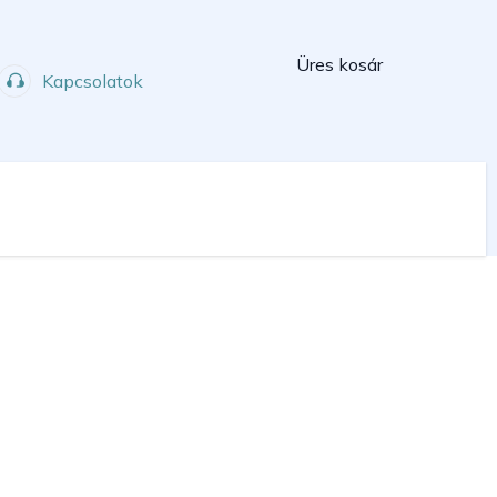
Kosár
Üres kosár
Kapcsolatok
Műhely
Sport