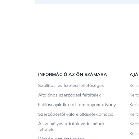
L
á
b
INFORMÁCIÓ AZ ÖN SZÁMÁRA
AJÁ
l
Szállítási és fizetési lehetőségek
Kert
é
c
Általános szerződési feltételek
Kert
Elállási nyilatkozat formanyomtatvány
Kert
Szerződéstől való elállás/Reklamáció
Kert
A személyes adatok védelmének
Kert
feltételei
Kert