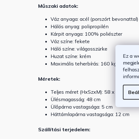
Műszaki adatok:
Váz anyaga: acél (porszórt bevonattal)
Hálós anyag: polipropilén
Kárpit anyaga: 100% poliészter
Váz színe: fekete
Háló színe: világosszürke
Ez a w
Huzat színe: krém
megjel
Maximális teherbírás: 160 kg
felhas
inform
Méretek:
Teljes méret (HxSzxM): 58 x 58 x 78 
Beál
Ülésmagasság: 48 cm
Ülőpárna vastagsága: 5 cm
Háttámlapárna vastagsága: 12 cm
Szállítási terjedelem: