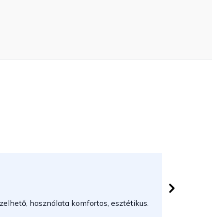
Herczeg
 csillag.
Az áruház
elhető, használata komfortos, esztétikus.