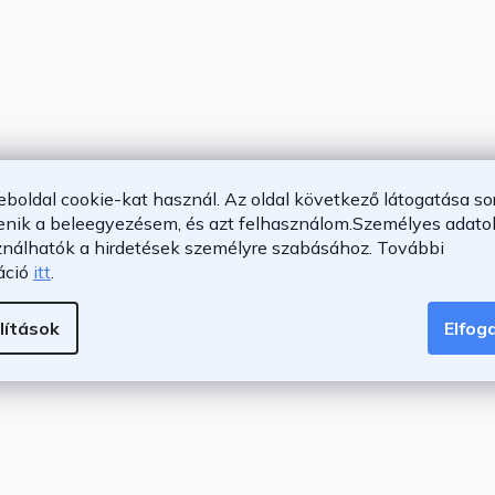
eboldal cookie-kat használ. Az oldal következő látogatása so
enik a beleegyezésem, és azt felhasználom.
Személyes adatok
ználhatók a hirdetések személyre szabásához.
További
áció
itt
.
cm
lítások
Elfo