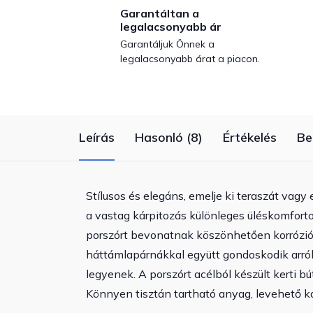
Garantáltan a
legalacsonyabb ár
Garantáljuk Önnek a
legalacsonyabb árat a piacon.
Leírás
Hasonló (8)
Értékelés
Be
Stílusos és elegáns, emelje ki teraszát vagy 
a vastag kárpitozás különleges üléskomforto
porszórt bevonatnak köszönhetően korrózió- 
háttámlapárnákkal együtt gondoskodik arró
legyenek. A porszórt acélból készült kerti búto
Könnyen tisztán tartható anyag, levehető ká