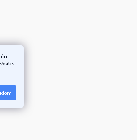
rán
/sütik
gadom