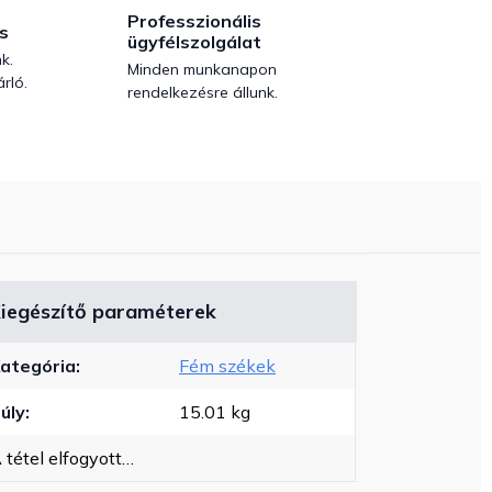
Professzionális
s
ügyfélszolgálat
k.
Minden munkanapon
rló.
rendelkezésre állunk.
iegészítő paraméterek
ategória
:
Fém székek
úly
:
15.01 kg
 tétel elfogyott…