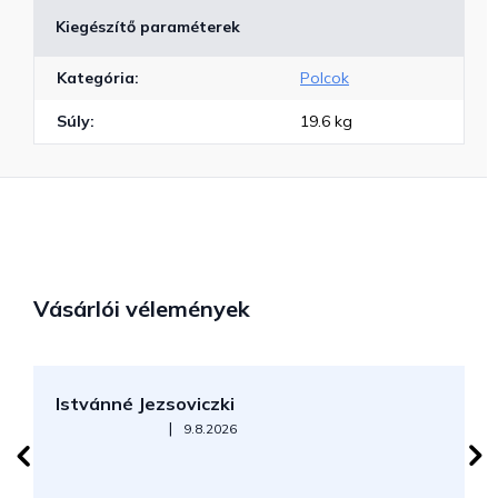
Kiegészítő paraméterek
Kategória
:
Polcok
Súly
:
19.6 kg
Vásárlói vélemények
Istvánné Jezsoviczki
R
Az áruház értékelése 5-ből 5 csillag.
|
9.8.2026