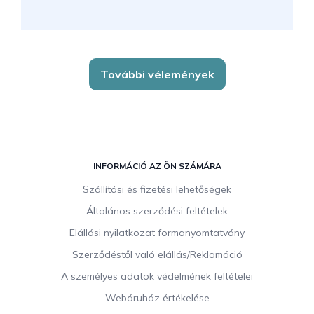
További vélemények
L
á
INFORMÁCIÓ AZ ÖN SZÁMÁRA
b
Szállítási és fizetési lehetőségek
l
Általános szerződési feltételek
é
c
Elállási nyilatkozat formanyomtatvány
Szerződéstől való elállás/Reklamáció
A személyes adatok védelmének feltételei
Webáruház értékelése