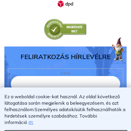
FELIRATKOZÁS HÍRLEVÉLRE
E-MAIL
Ez a weboldal cookie-kat használ. Az oldal következő
Elolvastam és megértettem az
adatvédelmi
látogatása során megjelenik a beleegyezésem, és azt
nyilatkozatot.
felhasználom.
Személyes adatok/sütik felhasználhatók a
Feliratkozás
hirdetések személyre szabásához.
További
információ
itt
.