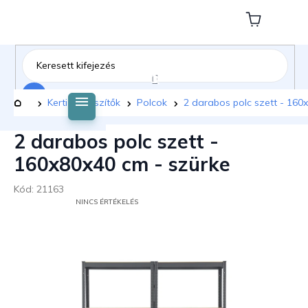
Ugrás
a
Kosár
fő
tartalomhoz
Keresés
Kezdőlap
Kerti kiegészítők
Polcok
2 darabos polc szett - 160
2 darabos polc szett -
160x80x40 cm - szürke
Kód:
21163
A
NINCS ÉRTÉKELÉS
TERMÉK
ÁTLAGOS
ÉRTÉKELÉSE
5-
BŐL
0,0
CSILLAG.