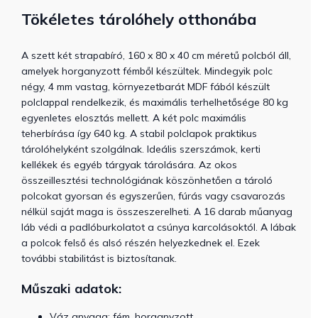
Tökéletes tárolóhely otthonába
A szett két strapabíró, 160 x 80 x 40 cm méretű polcból áll,
amelyek horganyzott fémből készültek. Mindegyik polc
négy, 4 mm vastag, környezetbarát MDF fából készült
polclappal rendelkezik, és maximális terhelhetősége 80 kg
egyenletes elosztás mellett. A két polc maximális
teherbírása így 640 kg. A stabil polclapok praktikus
tárolóhelyként szolgálnak. Ideális szerszámok, kerti
kellékek és egyéb tárgyak tárolására. Az okos
összeillesztési technológiának köszönhetően a tároló
polcokat gyorsan és egyszerűen, fúrás vagy csavarozás
nélkül saját maga is összeszerelheti. A 16 darab műanyag
láb védi a padlóburkolatot a csúnya karcolásoktól. A lábak
a polcok felső és alsó részén helyezkednek el. Ezek
további stabilitást is biztosítanak.
Műszaki adatok:
Váz anyaga: fém, horganyzott