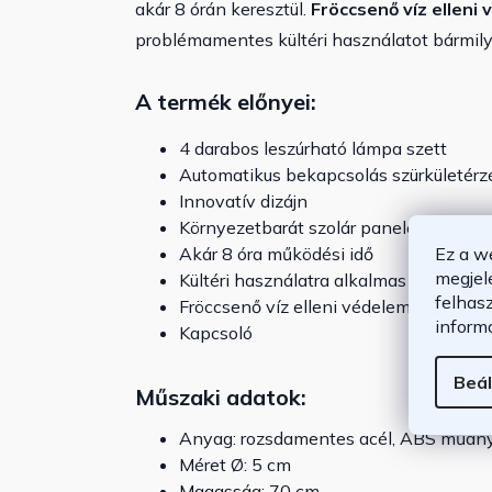
akár 8 órán keresztül.
Fröccsenő víz elleni
problémamentes kültéri használatot bármily
A termék előnyei:
4 darabos leszúrható lámpa szett
Automatikus bekapcsolás szürkületérz
Innovatív dizájn
Környezetbarát szolár panelek
Ez a w
Akár 8 óra működési idő
megjel
Kültéri használatra alkalmas
felhas
Fröccsenő víz elleni védelem, IP44 véd
inform
Kapcsoló
Beál
Műszaki adatok:
Anyag: rozsdamentes acél, ABS műan
Méret Ø: 5 cm
Magasság: 70 cm