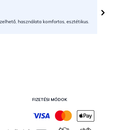
Herczeg
 csillag.
Az áruház
elhető, használata komfortos, esztétikus.
FIZETÉSI MÓDOK