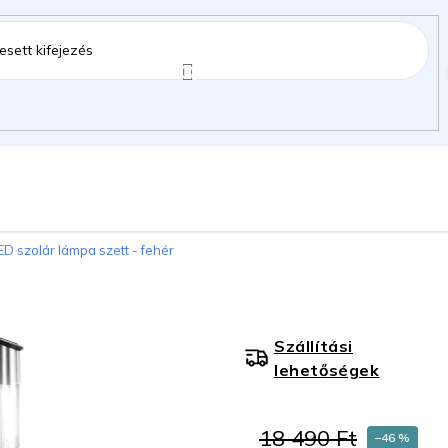
ztartás
Kerti kiegészítők
Gyermekeknek
D szolár lámpa szett - fehér
gok
Szállítási
lehetőségek
18 490 Ft
–46 %