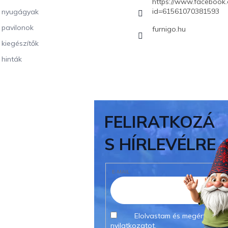
https://www.facebook.
id=61561070381593
i nyugágyak
i pavilonok
furnigo.hu
i kiegészítők
 hinták
FELIRATKOZÁ
S HÍRLEVÉLRE
E-MAIL
Elolvastam és megértettem
nyilatkozatot.