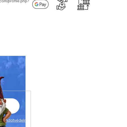
com/profile.php?
 az
adatvédelmi