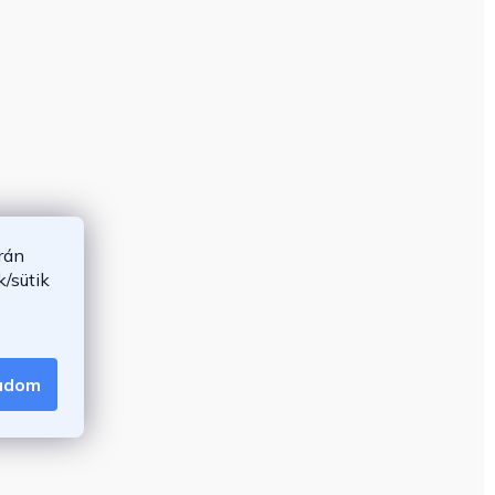
rán
/sütik
gadom