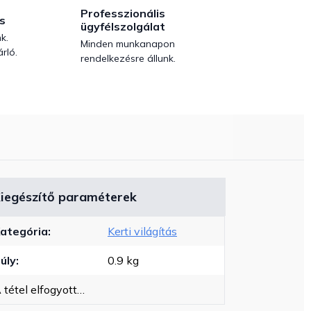
Professzionális
s
ügyfélszolgálat
k.
Minden munkanapon
rló.
rendelkezésre állunk.
iegészítő paraméterek
ategória
:
Kerti világítás
úly
:
0.9 kg
 tétel elfogyott…