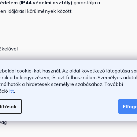
 védelem (IP44 védelmi osztály)
garantálja a
en időjárási körülmények között.
ékelővel
eboldal cookie-kat használ. Az oldal következő látogatása so
enik a beleegyezésem, és azt felhasználom.
Személyes adatok
ználhatók a hirdetések személyre szabásához.
További
elmi osztály
áció
itt
.
lítások
Elfo
yag