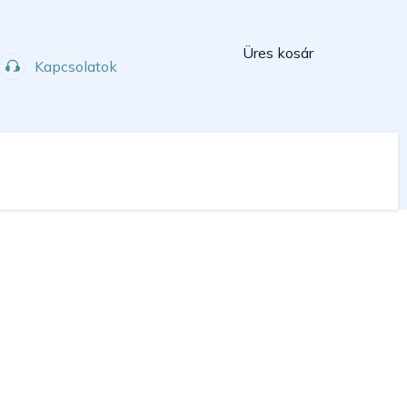
Kosár
Üres kosár
Kapcsolatok
Műhely
Sport