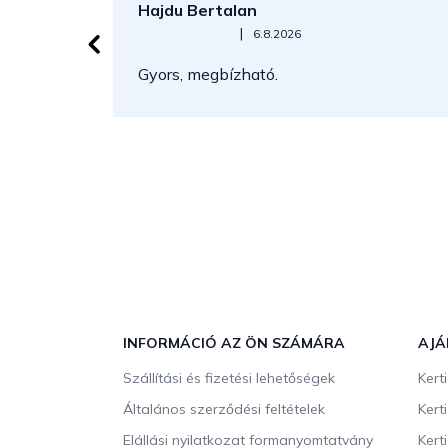
Hajdu Bertalan
Az áruház értékelése 5-ből 5 csillag.
|
6.8.2026
Gyors, megbízható.
L
á
b
INFORMÁCIÓ AZ ÖN SZÁMÁRA
AJÁ
l
Szállítási és fizetési lehetőségek
Kert
é
c
Általános szerződési feltételek
Kert
Elállási nyilatkozat formanyomtatvány
Kert