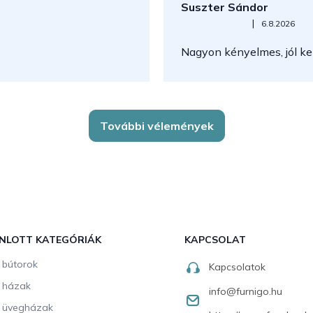
Suszter Sándor
Az áruház értékelése 5-ből 5
|
6.8.2026
Nagyon kényelmes, jól kez
További vélemények
NLOTT KATEGÓRIÁK
KAPCSOLAT
i bútorok
Kapcsolatok
i házak
info
@
furnigo.hu
i üvegházak