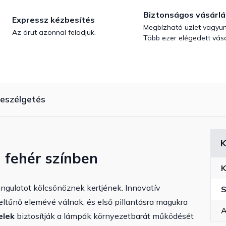
Biztonságos vásárlá
Expressz kézbesítés
Megbízható üzlet vagyun
Az árut azonnal feladjuk.
Több ezer elégedett vásá
eszélgetés
K
n fehér színben
K
ngulatot kölcsönöznek kertjének. Innovatív
S
feltűnő elemévé válnak, és első pillantásra magukra
A
elek
biztosítják a lámpák környezetbarát működését