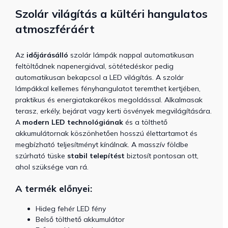
Szolár világítás a kültéri hangulatos
atmoszféráért
Az
időjárásálló
szolár lámpák nappal automatikusan
feltöltődnek napenergiával, sötétedéskor pedig
automatikusan bekapcsol a LED világítás. A szolár
lámpákkal kellemes fényhangulatot teremthet kertjében,
praktikus és energiatakarékos megoldással. Alkalmasak
terasz, erkély, bejárat vagy kerti ösvények megvilágítására.
A
modern LED technológiának
és a tölthető
akkumulátornak köszönhetően hosszú élettartamot és
megbízható teljesítményt kínálnak.
A masszív földbe
szúrható tüske
stabil telepítést
biztosít pontosan ott,
ahol szüksége van rá.
A termék előnyei:
Hideg fehér LED fény
Belső tölthető akkumulátor