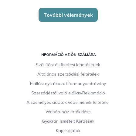
További vélemények
L
á
INFORMÁCIÓ AZ ÖN SZÁMÁRA
b
Szállítási és fizetési lehetőségek
l
Általános szerződési feltételek
é
c
Elállási nyilatkozat formanyomtatvány
Szerződéstől való elállás/Reklamáció
A személyes adatok védelmének feltételei
Webáruház értékelése
Gyakran Ismételt Kérdések
Kapcsolatok