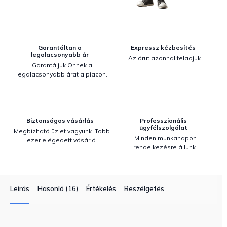
Garantáltan a
Expressz kézbesítés
legalacsonyabb ár
Az árut azonnal feladjuk.
Garantáljuk Önnek a
legalacsonyabb árat a piacon.
Biztonságos vásárlás
Professzionális
ügyfélszolgálat
Megbízható üzlet vagyunk. Több
Minden munkanapon
ezer elégedett vásárló.
rendelkezésre állunk.
Leírás
Hasonló (16)
Értékelés
Beszélgetés