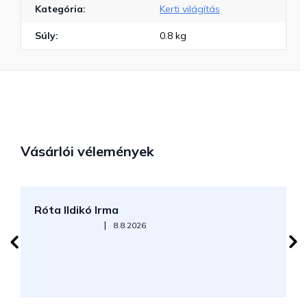
Kategória
:
Kerti világítás
Súly
:
0.8 kg
Vásárlói vélemények
Róta Ildikó Irma
P
Az áruház értékelése 5-ből 5 csillag.
|
8.8.2026