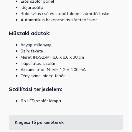
Erős szolár panel
Időjárásálló
Robusztus cső és stabil földbe szúrható tüske
Automatikus bekapcsolás sötétedéskor
Műszaki adatok:
Anyag: műanyag
Szín: fekete
Méret (HxSzxM): 8,6 x 8,6 x 38 cm
Tápellátás: szolár
Akkumulátor: Ni-MH 1,2 V, 200 mA
Fény színe: hideg fehér
Szállítási terjedelem:
6 x LED szolár lámpa
Kiegészítő paraméterek