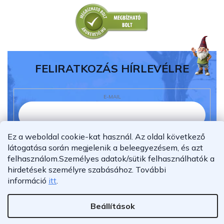
FELIRATKOZÁS HÍRLEVÉLRE
E-MAIL
Ez a weboldal cookie-kat használ. Az oldal következő
Elolvastam és megértettem az
adatvédelmi
látogatása során megjelenik a beleegyezésem, és azt
nyilatkozatot.
felhasználom.
Személyes adatok/sütik felhasználhatók a
Feliratkozás
hirdetések személyre szabásához.
További
információ
itt
.
Beállítások
Shoptet Premium készítette