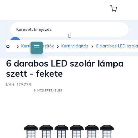
Ugrás
a
Kosár
fő
tartalomhoz
Keresés
Kezdőlap
Kerti kiegészítők
Kerti világítás
6 darabos LED szolár
6 darabos LED szolár lámpa
szett - fekete
Kód:
105733
A
NINCS ÉRTÉKELÉS
TERMÉK
ÁTLAGOS
ÉRTÉKELÉSE
5-
BŐL
0,0
CSILLAG.