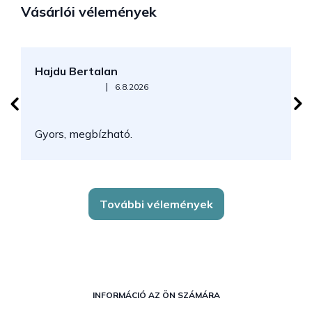
Vásárlói vélemények
Hajdu Bertalan
S
Az áruház értékelése 5-ből 5 csillag.
|
6.8.2026
N
Gyors, megbízható.
k
További vélemények
L
á
INFORMÁCIÓ AZ ÖN SZÁMÁRA