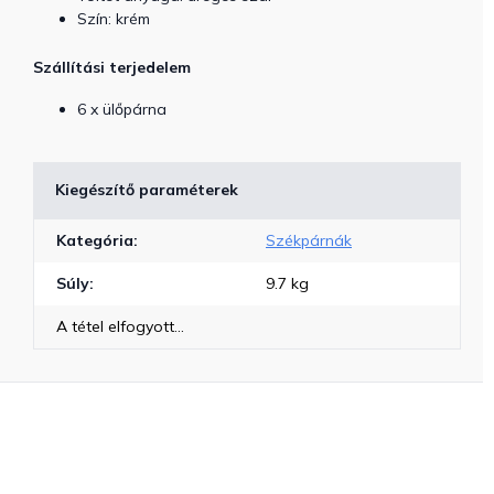
Szín: krém
Szállítási terjedelem
6 x ülőpárna
Kiegészítő paraméterek
Kategória
:
Székpárnák
Súly
:
9.7 kg
A tétel elfogyott…