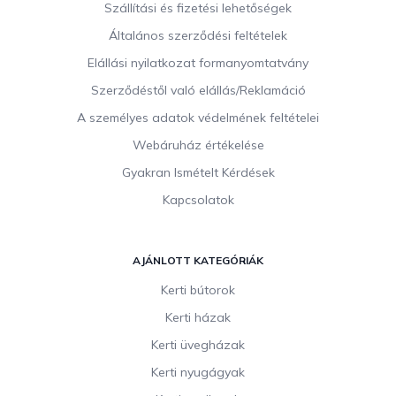
b
Szállítási és fizetési lehetőségek
l
Általános szerződési feltételek
é
c
Elállási nyilatkozat formanyomtatvány
Szerződéstől való elállás/Reklamáció
A személyes adatok védelmének feltételei
Webáruház értékelése
Gyakran Ismételt Kérdések
Kapcsolatok
AJÁNLOTT KATEGÓRIÁK
Kerti bútorok
Kerti házak
Kerti üvegházak
Kerti nyugágyak