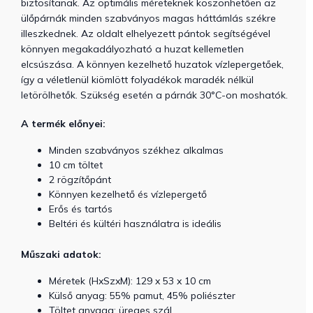
biztosítanak. Az optimális méreteknek köszönhetően az
ülőpárnák minden szabványos magas háttámlás székre
illeszkednek. Az oldalt elhelyezett pántok segítségével
könnyen megakadályozható a huzat kellemetlen
elcsúszása. A könnyen kezelhető huzatok vízlepergetőek,
így a véletlenül kiömlött folyadékok maradék nélkül
letörölhetők. Szükség esetén a párnák 30°C-on moshatók.
A termék előnyei:
Minden szabványos székhez alkalmas
10 cm töltet
2 rögzítőpánt
Könnyen kezelhető és vízlepergető
Erős és tartós
Beltéri és kültéri használatra is ideális
Műszaki adatok:
Méretek (HxSzxM): 129 x 53 x 10 cm
Külső anyag: 55% pamut, 45% poliészter
Töltet anyaga: üreges szál