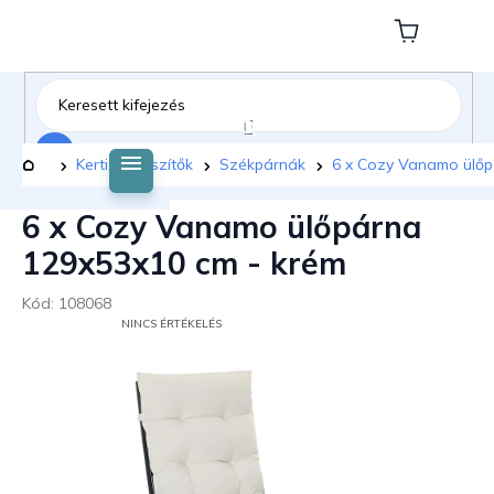
Ugrás
a
Kosár
fő
tartalomhoz
Keresés
Kezdőlap
Kerti kiegészítők
Székpárnák
6 x Cozy Vanamo ülőp
6 x Cozy Vanamo ülőpárna
129x53x10 cm - krém
Kód:
108068
A
NINCS ÉRTÉKELÉS
TERMÉK
ÁTLAGOS
ÉRTÉKELÉSE
5-
BŐL
0,0
CSILLAG.