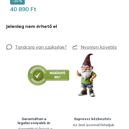
–20 %
40 890 Ft
Egységár:
Jelenleg nem érhető el
Nyomon követés
Garantáltan a
Expressz kézbesítés
legalacsonyabb ár
Az árut azonnal feladjuk.
Garantáljuk Önnek a