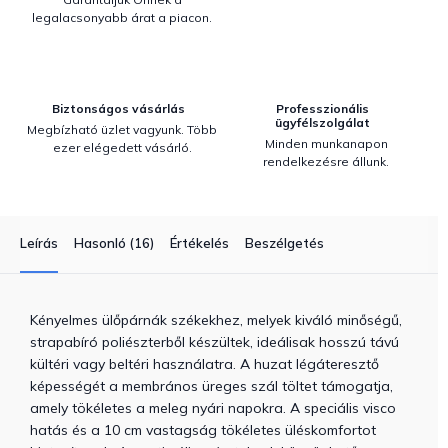
legalacsonyabb árat a piacon.
Biztonságos vásárlás
Professzionális
ügyfélszolgálat
Megbízható üzlet vagyunk. Több
Minden munkanapon
ezer elégedett vásárló.
rendelkezésre állunk.
Leírás
Hasonló (16)
Értékelés
Beszélgetés
Kényelmes ülőpárnák székekhez, melyek kiváló minőségű,
strapabíró poliészterből készültek, ideálisak hosszú távú
kültéri vagy beltéri használatra. A huzat légáteresztő
képességét a membrános üreges szál töltet támogatja,
amely tökéletes a meleg nyári napokra. A speciális visco
hatás és a 10 cm vastagság tökéletes üléskomfortot