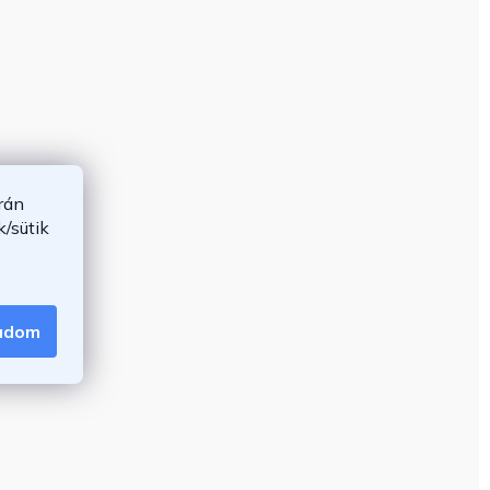
rán
/sütik
gadom