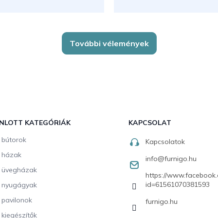
További vélemények
NLOTT KATEGÓRIÁK
KAPCSOLAT
i bútorok
Kapcsolatok
i házak
info
@
furnigo.hu
i üvegházak
https://www.facebook.
id=61561070381593
i nyugágyak
i pavilonok
furnigo.hu
i kiegészítők