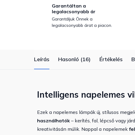
Garantáltan a
legalacsonyabb ár
Garantáljuk Önnek a
legalacsonyabb árat a piacon.
Leírás
Hasonló (16)
Értékelés
B
Intelligens napelemes vi
Ezek a napelemes lámpák új, stílusos megjel
használhatók
– kerítés, fal, lépcső vagy já
kreativitásán múlik. Nappal a napelemek
fe