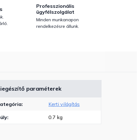
Professzionális
s
ügyfélszolgálat
k.
Minden munkanapon
rló.
rendelkezésre állunk.
iegészítő paraméterek
ategória
:
Kerti világítás
úly
:
0.7 kg