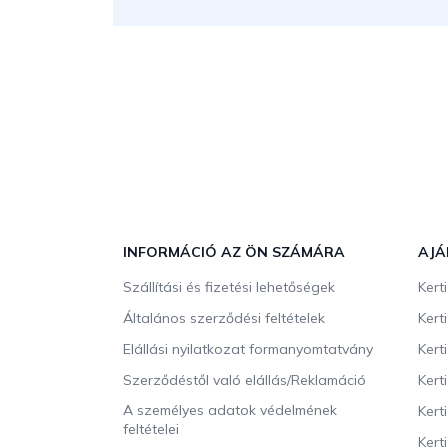
L
á
b
INFORMÁCIÓ AZ ÖN SZÁMÁRA
AJÁ
l
Szállítási és fizetési lehetőségek
Kert
é
c
Általános szerződési feltételek
Kert
Elállási nyilatkozat formanyomtatvány
Kert
Szerződéstől való elállás/Reklamáció
Kert
A személyes adatok védelmének
Kert
feltételei
Kert