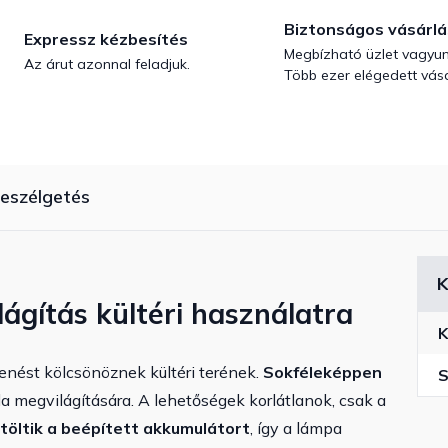
Biztonságos vásárlá
Expressz kézbesítés
Megbízható üzlet vagyun
Az árut azonnal feladjuk.
Több ezer elégedett vásá
eszélgetés
K
lágítás kültéri használatra
K
enést kölcsönöznek kültéri terének.
Sokféleképpen
S
rda megvilágítására. A lehetőségek korlátlanok, csak a
ltöltik a beépített akkumulátort
, így a lámpa