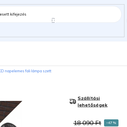
ztartás
Kerti kiegészítők
Gyermekeknek
ED napelemes fali lámpa szett
gok
Szállítási
lehetőségek
18 090 Ft
–47 %