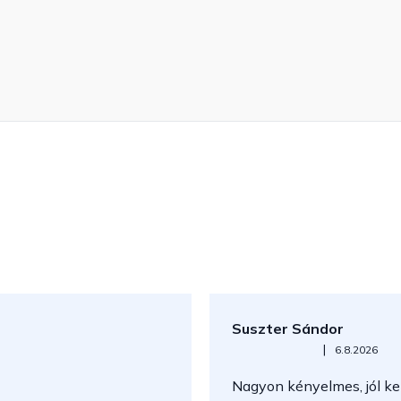
Suszter Sándor
Az áruház értékelése 5-ből 5
|
6.8.2026
Nagyon kényelmes, jól kez