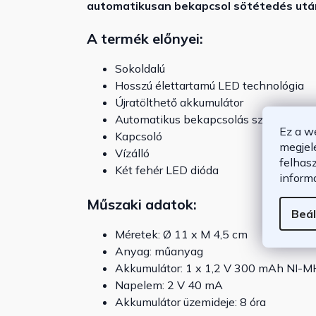
automatikusan bekapcsol sötétedés utá
A termék előnyei:
Sokoldalú
Hosszú élettartamú LED technológia
Újratölthető akkumulátor
Automatikus bekapcsolás szürkületkor
Ez a w
Kapcsoló
megjel
Vízálló
felhas
Két fehér LED dióda
inform
Műszaki adatok:
Beál
Méretek: Ø 11 x M 4,5 cm
Anyag: műanyag
Akkumulátor: 1 x 1,2 V 300 mAh NI-M
Napelem: 2 V 40 mA
Akkumulátor üzemideje: 8 óra