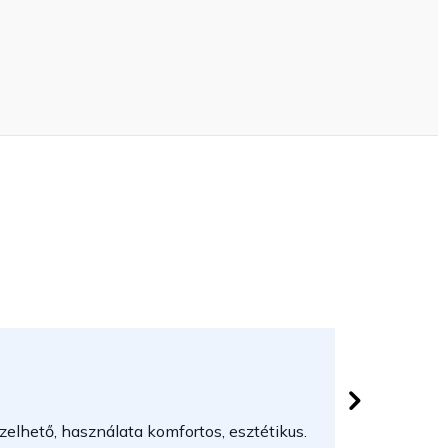
Herczeg
 csillag.
Az áruház
elhető, használata komfortos, esztétikus.