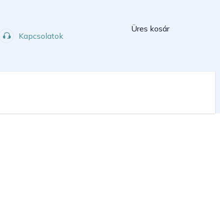
Kosár
Üres kosár
Kapcsolatok
Műhely
Sport