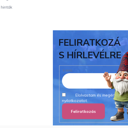
 hinták
FELIRATKOZÁ
S HÍRLEVÉLRE
E-MAIL
Elolvastam és megértettem
nyilatkozatot.
Feliratkozás