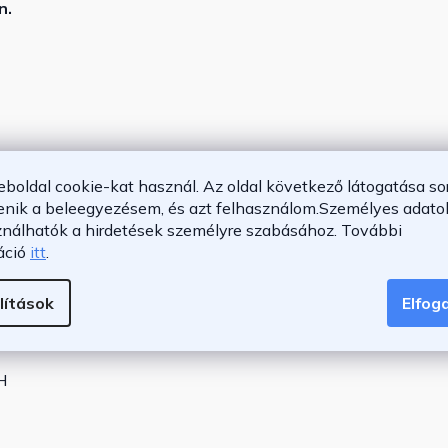
n.
eboldal cookie-kat használ. Az oldal következő látogatása so
enik a beleegyezésem, és azt felhasználom.
Személyes adatok
ználhatók a hirdetések személyre szabásához.
További
áció
itt
.
lítások
Elfo
H