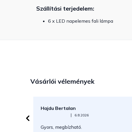
Szállítási terjedelem:
6 x LED napelemes fali lámpa
Vásárlói vélemények
Hajdu Bertalan
Az áruház értékelése 5-ből 5 csillag.
|
6.8.2026
Gyors, megbízható.