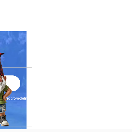
 az
adatvédelmi