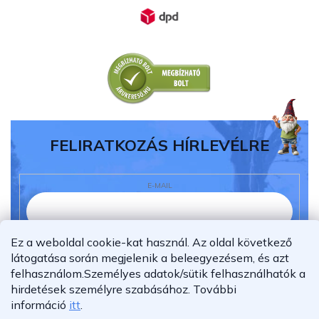
FELIRATKOZÁS HÍRLEVÉLRE
E-MAIL
Ez a weboldal cookie-kat használ. Az oldal következő
Elolvastam és megértettem az
adatvédelmi
látogatása során megjelenik a beleegyezésem, és azt
nyilatkozatot.
felhasználom.
Személyes adatok/sütik felhasználhatók a
Feliratkozás
hirdetések személyre szabásához.
További
információ
itt
.