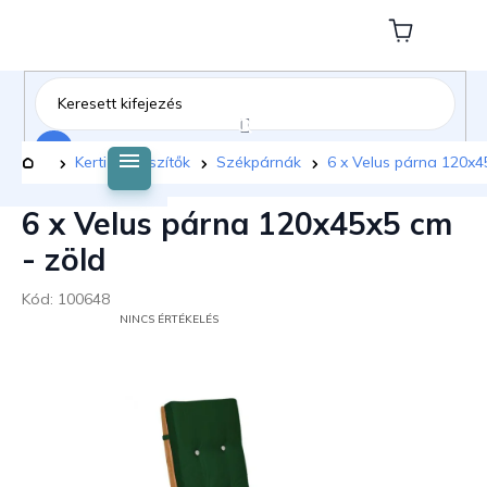
Ugrás
a
Kosár
fő
tartalomhoz
Keresés
Kezdőlap
Kerti kiegészítők
Székpárnák
6 x Velus párna 120x4
6 x Velus párna 120x45x5 cm
- zöld
Kód:
100648
A
NINCS ÉRTÉKELÉS
TERMÉK
ÁTLAGOS
ÉRTÉKELÉSE
5-
BŐL
0,0
CSILLAG.