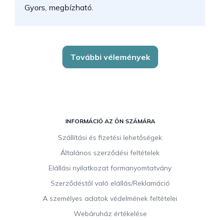
Gyors, megbízható.
k
További vélemények
L
á
INFORMÁCIÓ AZ ÖN SZÁMÁRA
b
Szállítási és fizetési lehetőségek
l
Általános szerződési feltételek
é
c
Elállási nyilatkozat formanyomtatvány
Szerződéstől való elállás/Reklamáció
A személyes adatok védelmének feltételei
Webáruház értékelése