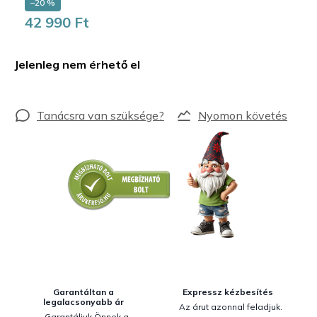
–20 %
42 990 Ft
Egységár:
Jelenleg nem érhető el
Nyomon követés
Garantáltan a
Expressz kézbesítés
legalacsonyabb ár
Az árut azonnal feladjuk.
Garantáljuk Önnek a