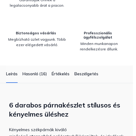
legalacsonyabb árat a piacon.
Biztonságos vásárlás
Professzionális
ügyfélszolgálat
Megbízható üzlet vagyunk. Több
Minden munkanapon
ezer elégedett vásárló.
rendelkezésre állunk.
Leírás
Hasonló (16)
Értékelés
Beszélgetés
6 darabos párnakészlet stílusos és
kényelmes üléshez
Kényelmes székpárnák kiváló