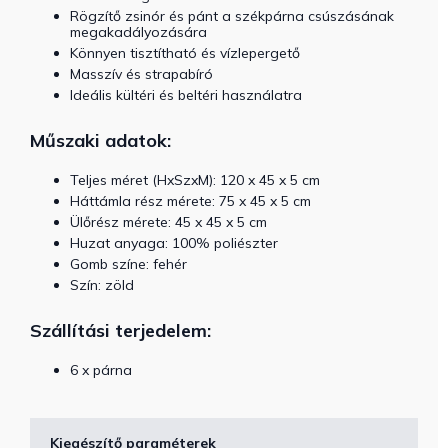
Rögzítő zsinór és pánt a székpárna csúszásának
megakadályozására
Könnyen tisztítható és vízlepergető
Masszív és strapabíró
Ideális kültéri és beltéri használatra
Műszaki adatok:
Teljes méret (HxSzxM): 120 x 45 x 5 cm
Háttámla rész mérete: 75 x 45 x 5 cm
Ülőrész mérete: 45 x 45 x 5 cm
Huzat anyaga: 100% poliészter
Gomb színe: fehér
Szín: zöld
Szállítási terjedelem:
6 x párna
Kiegészítő paraméterek