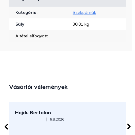
Kategória
:
Székpárnák
Súly
:
30.01 kg
A tétel elfogyott…
Vásárlói vélemények
Hajdu Bertalan
S
Az áruház értékelése 5-ből 5 csillag.
|
6.8.2026
N