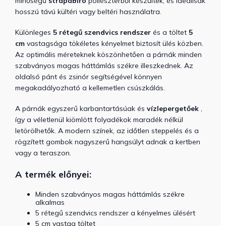
minőségű
strapabíró
poliészterből készültek, és ideálisak
hosszú távú kültéri vagy beltéri használatra.
Különleges
5 rétegű szendvics rendszer
és a töltet
5
cm
vastagsága tökéletes kényelmet biztosít ülés közben.
Az optimális méreteknek köszönhetően a párnák minden
szabványos magas háttámlás székre illeszkednek. Az
oldalsó pánt és zsinór segítségével könnyen
megakadályozható a kellemetlen csúszkálás.
A párnák egyszerű
karbantartásúak
és
vízlepergetőek
,
így a véletlenül kiömlött folyadékok maradék nélkül
letörölhetők. A modern színek, az időtlen steppelés és a
rögzített gombok nagyszerű hangsúlyt adnak a kertben
vagy a teraszon.
A termék előnyei:
Minden szabványos magas háttámlás székre
alkalmas
5 rétegű szendvics rendszer a kényelmes ülésért
5 cm vastag töltet