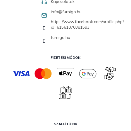
Kapcsolatok
info
@
furnigo.hu
https://www.facebook.com/profile.php?
id=61561070381593
furnigo.hu
FIZETÉSI MÓDOK
SZÁLLÍTÓINK