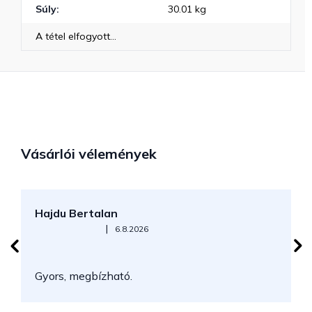
Súly
:
30.01 kg
A tétel elfogyott…
Vásárlói vélemények
Hajdu Bertalan
S
Az áruház értékelése 5-ből 5 csillag.
|
6.8.2026
N
Gyors, megbízható.
k