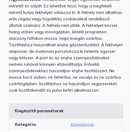
méretét és súlyát. Ez lehetővé teszi, hogy a megfelelő
méretű kutya fekhelyet válassza ki. A fekhely nem alkalmas
erős rágási vagy fogváltási szokásokkal rendelkező
állatok számára. A fekhely nem játék. A fekhelyet kézzel,
hideg vízben vagy mosógépben, kímélő programon,
alacsony hőfokon mossa, majd levegőn szárítsa.
Tisztításhoz használhat enyhe gőzsterilizálást. A fekhelyet
alaposan, de óvatosan porszívózza ki hetente egyszer
vagy kétszer. A port és az enyhe szennyeződéseket
nedves ruhával könnyen eltávolíthatja. Erősebb
szennyeződésekhez használjon enyhe tisztítószert. Ne
mossa forró vízben, ne fehérítse, ne vasalja és ne szárítsa
szárítógépben, tisztításhoz ne használjon vegyszereket,
csak tisztítókendőt és puha kefét alkalmazzon.
Kiegészítő paraméterek
Kategória
:
Kutyaágyak