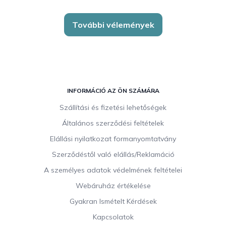
További vélemények
L
á
INFORMÁCIÓ AZ ÖN SZÁMÁRA
b
Szállítási és fizetési lehetőségek
l
Általános szerződési feltételek
é
c
Elállási nyilatkozat formanyomtatvány
Szerződéstől való elállás/Reklamáció
A személyes adatok védelmének feltételei
Webáruház értékelése
Gyakran Ismételt Kérdések
Kapcsolatok