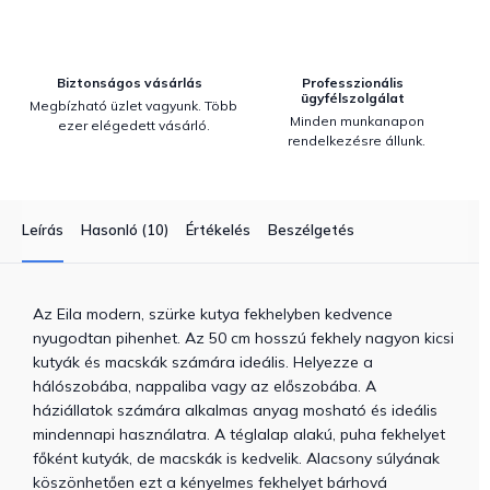
Biztonságos vásárlás
Professzionális
ügyfélszolgálat
Megbízható üzlet vagyunk. Több
Minden munkanapon
ezer elégedett vásárló.
rendelkezésre állunk.
Leírás
Hasonló (10)
Értékelés
Beszélgetés
Az Eila modern, szürke kutya fekhelyben kedvence
nyugodtan pihenhet. Az 50 cm hosszú fekhely nagyon kicsi
kutyák és macskák számára ideális. Helyezze a
hálószobába, nappaliba vagy az előszobába. A
háziállatok számára alkalmas anyag mosható és ideális
mindennapi használatra. A téglalap alakú, puha fekhelyet
főként kutyák, de macskák is kedvelik. Alacsony súlyának
köszönhetően ezt a kényelmes fekhelyet bárhová