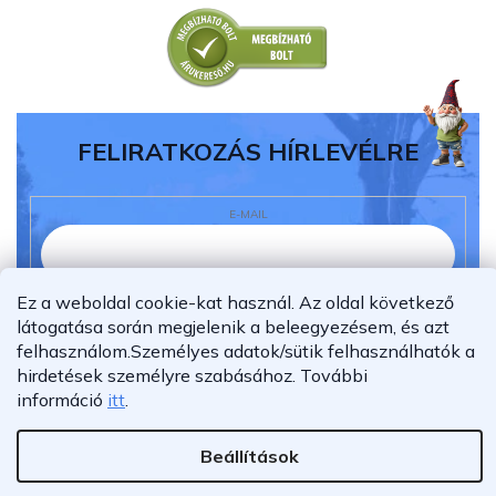
FELIRATKOZÁS HÍRLEVÉLRE
E-MAIL
Ez a weboldal cookie-kat használ. Az oldal következő
Elolvastam és megértettem az
adatvédelmi
látogatása során megjelenik a beleegyezésem, és azt
nyilatkozatot.
felhasználom.
Személyes adatok/sütik felhasználhatók a
Feliratkozás
hirdetések személyre szabásához.
További
információ
itt
.
Beállítások
Shoptet Premium készítette