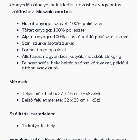
könnyedén áthelyezheti. Ideális utazáshoz vagy autós
szállításhoz.
Műszaki adatok:
Huzat anyaga: szövet, 100% poliészter
Töltet anyaga: 100% poliészter
Aljzat anyaga: 100% csúszásgátló poliészter szövet
Szín: szürke (sötétszürke)
Forma: téglalap alakú
Állattípus: nagyon kicsi kutyák, macskák 15 kg-ig
Felhasználási hely: beltér, száraz környezet, például
otthon vagy autó
Méretek:
Teljes méret: 50 x 37 x 15 cm (HxSzxM)
Belső felület mérete: 32 x 23 cm (HxSz)
Szállítási terjedelem:
1× kutya fekhely
Figyelmeztetés:
Rendeléskor vegye figyelembe kedvence