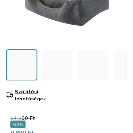
Szállítási
lehetőségek
14 190 Ft
–30 %
9 890 Ft