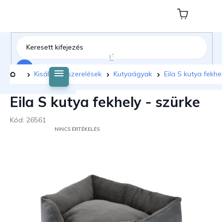
Ugrás
a
Kosár
fő
tartalomhoz
Keresés
Kezdőlap
Kisállat felszerelések
Kutyaágyak
Eila S kutya fekhe
Eila S kutya fekhely - szürke
Kód:
26561
A
NINCS ÉRTÉKELÉS
TERMÉK
ÁTLAGOS
ÉRTÉKELÉSE
5-
BŐL
0,0
CSILLAG.