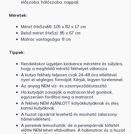
előszoba, hálószoba, nappali
Méretek:
Méret (HxSzxM): 105 x 82 x 17 cm
Belső méret (HxSz): 85 x 67 cm
Matrac vastagsága: 8 cm
Tippek:
Rendeléskor ügyeljen kedvence méretére és súlyára,
hogy a megfelelő méretű fekhelyet válassza.
A kutya fekhely teljesen csak 24–48 óra elteltével
nyeri el végleges formáját. Kérjük, legyen türelemmel.
Az anyag NEM víz- és szennyeződéstaszító.
Ha kutyáját zavarják a matracon lévő gombok,
egyszerűen fordítsa meg a matracot.
A fekhely NEM AJÁNLOTT kölyökkutyáknak és éles
karmú kutyáknak.
A huzat cipzárral levehető és mosható (alacsony
hőmérsékleten).
A peremek lemoshatók, de a perempárnák töltetét
előtte NEM lehet eltávolítani. A habmatrac és a huzat