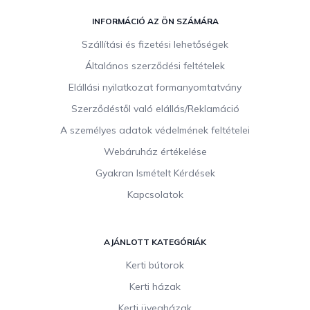
L
á
INFORMÁCIÓ AZ ÖN SZÁMÁRA
b
Szállítási és fizetési lehetőségek
l
Általános szerződési feltételek
é
c
Elállási nyilatkozat formanyomtatvány
Szerződéstől való elállás/Reklamáció
A személyes adatok védelmének feltételei
Webáruház értékelése
Gyakran Ismételt Kérdések
Kapcsolatok
AJÁNLOTT KATEGÓRIÁK
Kerti bútorok
Kerti házak
Kerti üvegházak