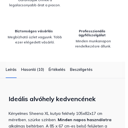
legalacsonyabb árat a piacon.
Biztonságos vásárlás
Professzionális
ügyfélszolgálat
Megbízható üzlet vagyunk. Több
Minden munkanapon
ezer elégedett vásárló.
rendelkezésre állunk.
Leírás
Hasonló (10)
Értékelés
Beszélgetés
Ideális alvóhely kedvencének
Kényelmes Sheena XL kutya fekhely 105x82x17 cm
méretben, szürke színben.
Minden napos használatra
alkalmas beltérben. A 85 x 67 cm-es belső felületen a