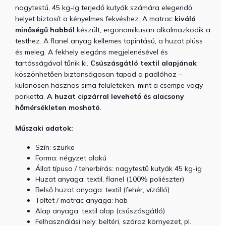
nagytestű, 45 kg-ig terjedő kutyák számára elegendő
helyet biztosít a kényelmes fekvéshez. A matrac
kiváló
minőségű habból
készült, ergonomikusan alkalmazkodik a
testhez. A flanel anyag kellemes tapintású, a huzat plüss
és meleg. A fekhely elegáns megjelenésével és
tartósságával tűnik ki.
Csúszásgátló textil alapjának
köszönhetően biztonságosan tapad a padlóhoz –
különösen hasznos sima felületeken, mint a csempe vagy
parketta.
A huzat cipzárral levehető és alacsony
hőmérsékleten mosható
.
Műszaki adatok:
Szín: szürke
Forma: négyzet alakú
Állat típusa / teherbírás: nagytestű kutyák 45 kg-ig
Huzat anyaga: textil, flanel (100% poliészter)
Belső huzat anyaga: textil (fehér, vízálló)
Töltet / matrac anyaga: hab
Alap anyaga: textil alap (csúszásgátló)
Felhasználási hely: beltéri, száraz környezet, pl.