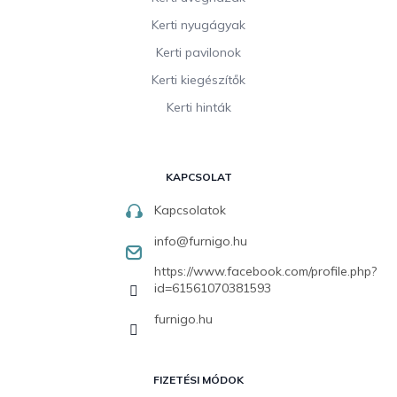
Kerti nyugágyak
Kerti pavilonok
Kerti kiegészítők
Kerti hinták
KAPCSOLAT
Kapcsolatok
info
@
furnigo.hu
https://www.facebook.com/profile.php?
id=61561070381593
furnigo.hu
FIZETÉSI MÓDOK