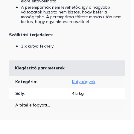
előre eltávolítható.
A perempárnák nem levehetők, így a nagyobb
változatok huzata nem biztos, hogy befér a
mosógépbe. A perempárna töltete mosás után nem
biztos, hogy egyenletesen oszlik el.
Szállítási terjedelem:
1 x kutya fekhely
Kiegészítő paraméterek
Kategória
:
Kutyaágyak
Súly
:
4.5 kg
A tétel elfogyott…