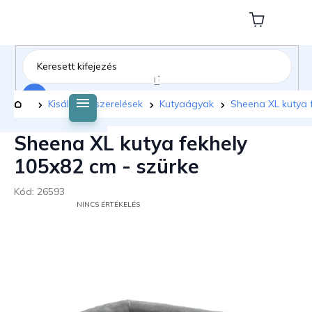
Ugrás
a
Kosár
fő
tartalomhoz
Keresés
Kezdőlap
Kisállat felszerelések
Kutyaágyak
Sheena XL kutya 
Sheena XL kutya fekhely
105x82 cm - szürke
Kód:
26593
A
NINCS ÉRTÉKELÉS
TERMÉK
ÁTLAGOS
ÉRTÉKELÉSE
5-
BŐL
0,0
CSILLAG.