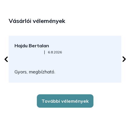
Vásárlói vélemények
Hajdu Bertalan
S
Az áruház értékelése 5-ből 5 csillag.
|
6.8.2026
N
Gyors, megbízható.
k
További vélemények