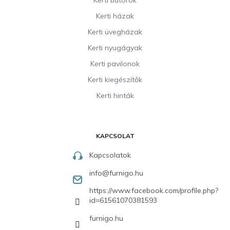
Kerti házak
Kerti üvegházak
Kerti nyugágyak
Kerti pavilonok
Kerti kiegészítők
Kerti hinták
KAPCSOLAT
Kapcsolatok
info
@
furnigo.hu
https://www.facebook.com/profile.php?
id=61561070381593
furnigo.hu