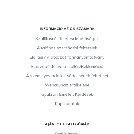
L
á
INFORMÁCIÓ AZ ÖN SZÁMÁRA
b
Szállítási és fizetési lehetőségek
l
Általános szerződési feltételek
é
c
Elállási nyilatkozat formanyomtatvány
Szerződéstől való elállás/Reklamáció
A személyes adatok védelmének feltételei
Webáruház értékelése
Gyakran Ismételt Kérdések
Kapcsolatok
AJÁNLOTT KATEGÓRIÁK
Kerti bútorok