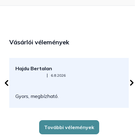
Vásárlói vélemények
Hajdu Bertalan
S
Az áruház értékelése 5-ből 5 csillag.
|
6.8.2026
N
Gyors, megbízható.
k
További vélemények