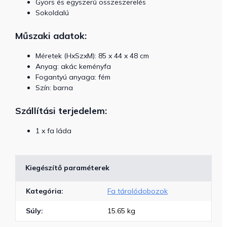
Gyors és egyszerű összeszerelés
Sokoldalú
Műszaki adatok:
Méretek (HxSzxM): 85 x 44 x 48 cm
Anyag: akác keményfa
Fogantyú anyaga: fém
Szín: barna
Szállítási terjedelem:
1 x fa láda
Kiegészítő paraméterek
Kategória
:
Fa tárolódobozok
Súly
:
15.65 kg