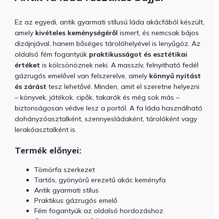
Ez az egyedi, antik gyarmati stílusú láda akácfából készült,
amely
kivételes keménységéről
ismert, és nemcsak bájos
dizájnjával, hanem bőséges tárolóhelyével is lenyűgöz. Az
oldalsó fém fogantyúk
praktikusságot és esztétikai
értéket
is kölcsönöznek neki.
A masszív, felnyitható fedél
gázrugós emelővel van felszerelve, amely
könnyű nyitást
és zárást
tesz lehetővé. Minden, amit el szeretne helyezni
– könyvek, játékok, cipők, takarók és még sok más –
biztonságosan védve lesz a portól. A
fa láda használható
dohányzóasztalként, szennyesládaként, tárolóként vagy
lerakóasztalként is.
Termék előnyei:
Tömörfa szerkezet
Tartós, gyönyörű erezetű akác keményfa
Antik gyarmati stílus
Praktikus gázrugós emelő
Fém fogantyúk az oldalsó hordozáshoz