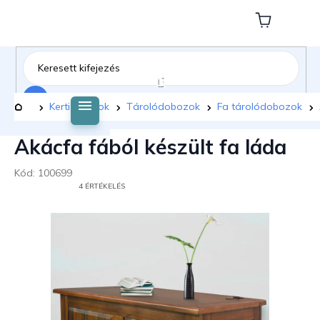
Ugrás
a
Kosár
fő
tartalomhoz
Keresés
Kezdőlap
Kerti bútorok
Tárolódobozok
Fa tárolódobozok
Akácfa fából készült fa láda
Kód:
100699
A
4 ÉRTÉKELÉS
TERMÉK
ÁTLAGOS
ÉRTÉKELÉSE
5-
BŐL
4,8
CSILLAG.