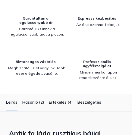
Garantáltan a
Expressz kézbesítés
legalacsonyabb ár
Az árut azonnal feladjuk.
Garantáljuk Önnek a
legalacsonyabb árat a piacon.
Biztonságos vásárlás
Professzionális
ügyfélszolgálat
Megbízható üzlet vagyunk. Több
Minden munkanapon
ezer elégedett vásárló.
rendelkezésre állunk.
Leírás
Hasonló (2)
Értékelés (4)
Beszélgetés
Antik fa láda rusztikus bájjal