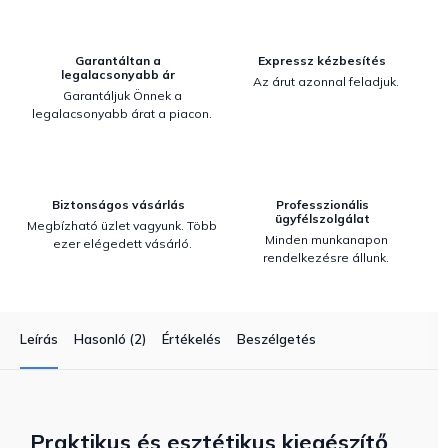
Garantáltan a
Expressz kézbesítés
legalacsonyabb ár
Az árut azonnal feladjuk.
Garantáljuk Önnek a
legalacsonyabb árat a piacon.
Biztonságos vásárlás
Professzionális
ügyfélszolgálat
Megbízható üzlet vagyunk. Több
Minden munkanapon
ezer elégedett vásárló.
rendelkezésre állunk.
Leírás
Hasonló (2)
Értékelés
Beszélgetés
Praktikus és esztétikus kiegészítő