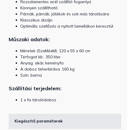
Rozsdamentes acél szállító fogantyú
Könnyen szállítható
Párnák, párnák, játékok és sok más tárolására
Klasszikus dizájn
Optimális szellőzés a nyitott lamellákon keresztül
Műszaki adatok:
Méretek (SzxMéxM): 120 x 55 x 60 cm
Térfogat kb.: 350 liter
Anyag: akác keményfa
A doboz teherbírása: 160 kg
Szín: barna
Szállítási terjedelem:
1 x fa tárolódoboz
Kiegészítő paraméterek