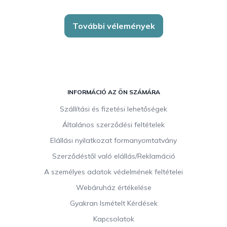
További vélemények
L
á
INFORMÁCIÓ AZ ÖN SZÁMÁRA
b
Szállítási és fizetési lehetőségek
l
Általános szerződési feltételek
é
c
Elállási nyilatkozat formanyomtatvány
Szerződéstől való elállás/Reklamáció
A személyes adatok védelmének feltételei
Webáruház értékelése
Gyakran Ismételt Kérdések
Kapcsolatok