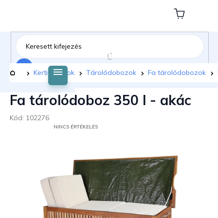
Ugrás
a
Kosár
fő
tartalomhoz
Keresés
Kezdőlap
Kerti bútorok
Tárolódobozok
Fa tárolódobozok
Fa tárolódoboz 350 l - akác
Kód:
102276
A
NINCS ÉRTÉKELÉS
TERMÉK
ÁTLAGOS
ÉRTÉKELÉSE
5-
BŐL
0,0
CSILLAG.