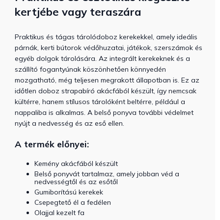
kertjébe vagy teraszára
Praktikus és tágas tárolódoboz kerekekkel, amely ideális
párnák, kerti bútorok védőhuzatai, játékok, szerszámok és
egyéb dolgok tárolására. Az integrált kerekeknek és a
szállító fogantyúnak köszönhetően könnyedén
mozgatható, még teljesen megrakott állapotban is.
Ez az
időtlen doboz strapabíró akácfából készült, így nemcsak
kültérre, hanem stílusos tárolóként beltérre, például a
nappaliba is alkalmas.
A belső ponyva további védelmet
nyújt a nedvesség és az eső ellen.
A termék előnyei:
Kemény akácfából készült
Belső ponyvát tartalmaz, amely jobban véd a
nedvességtől és az esőtől
Gumiborítású kerekek
Csepegtető él a fedélen
Olajjal kezelt fa