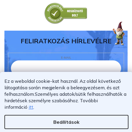
FELIRATKOZÁS HÍRLEVÉLRE
E-MAIL
Ez a weboldal cookie-kat használ. Az oldal következő
Elolvastam és megértettem az
adatvédelmi
látogatása során megjelenik a beleegyezésem, és azt
nyilatkozatot.
felhasználom.
Személyes adatok/sütik felhasználhatók a
Feliratkozás
hirdetések személyre szabásához.
További
információ
itt
.
Beállítások
Shoptet Premium készítette