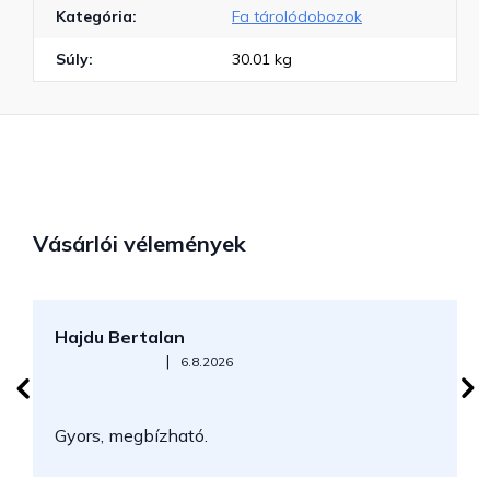
Kategória
:
Fa tárolódobozok
Súly
:
30.01 kg
Vásárlói vélemények
Hajdu Bertalan
S
Az áruház értékelése 5-ből 5 csillag.
|
6.8.2026
N
Gyors, megbízható.
k