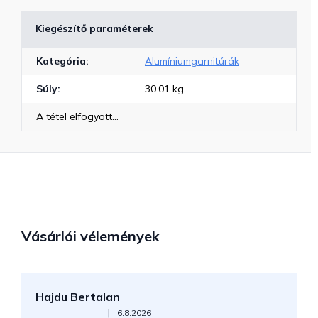
Kiegészítő paraméterek
Kategória
:
Alumíniumgarnitúrák
Súly
:
30.01 kg
A tétel elfogyott…
Vásárlói vélemények
Hajdu Bertalan
S
Az áruház értékelése 5-ből 5 csillag.
|
6.8.2026