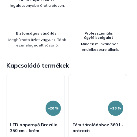
legalacsonyabb árat a piacon.
Biztonságos vásárlás
Professzionális
ügyfélszolgálat
Megbízható üzlet vagyunk. Több
Minden munkanapon
ezer elégedett vásárló.
rendelkezésre állunk.
Kapcsolódó termékek
–20 %
–26 %
LED napernyő Brazília
Fém tárolódoboz 360 l -
350 cm - krém
antracit