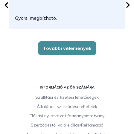
N
Gyors, megbízható.
k
További vélemények
L
á
INFORMÁCIÓ AZ ÖN SZÁMÁRA
b
Szállítási és fizetési lehetőségek
l
Általános szerződési feltételek
é
c
Elállási nyilatkozat formanyomtatvány
Szerződéstől való elállás/Reklamáció