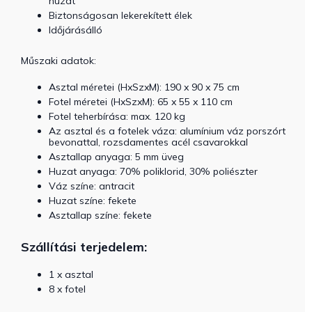
huzat
Biztonságosan lekerekített élek
Időjárásálló
Műszaki adatok:
Asztal méretei (HxSzxM): 190 x 90 x 75 cm
Fotel méretei (HxSzxM): 65 x 55 x 110 cm
Fotel teherbírása: max. 120 kg
Az asztal és a fotelek váza: alumínium váz porszórt
bevonattal, rozsdamentes acél csavarokkal
Asztallap anyaga: 5 mm üveg
Huzat anyaga: 70% poliklorid, 30% poliészter
Váz színe: antracit
Huzat színe: fekete
Asztallap színe: fekete
Szállítási terjedelem:
1 x asztal
8 x fotel