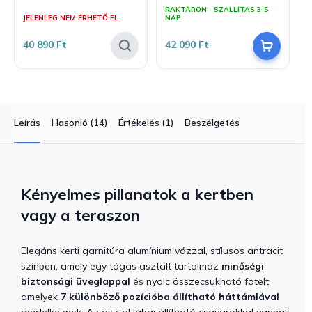
A
RAKTÁRON - SZÁLLÍTÁS 3-5
termék
JELENLEG NEM ÉRHETŐ EL
NAP
átlagos
értékelése
40 890 Ft
42 090 Ft
5-
ből
4,0
csillag.
Leírás
Hasonló (14)
Értékelés (1)
Beszélgetés
Kényelmes pillanatok a kertben
vagy a teraszon
Elegáns kerti garnitúra alumínium vázzal, stílusos antracit
színben, amely egy tágas asztalt tartalmaz
minőségi
biztonsági üveglappal
és nyolc összecsukható fotelt,
amelyek
7 különböző pozícióba állítható háttámlával
rendelkeznek. Az asztal lábai állítható csavarokkal vannak