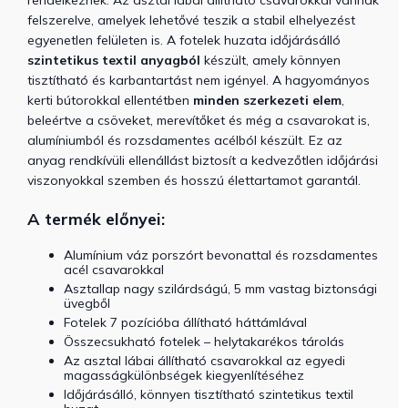
felszerelve, amelyek lehetővé teszik a stabil elhelyezést
egyenetlen felületen is. A fotelek huzata időjárásálló
szintetikus textil anyagból
készült, amely könnyen
tisztítható és karbantartást nem igényel. A hagyományos
kerti bútorokkal ellentétben
minden szerkezeti elem
,
beleértve a csöveket, merevítőket és még a csavarokat is,
alumíniumból és rozsdamentes acélból készült. Ez az
anyag rendkívüli ellenállást biztosít a kedvezőtlen időjárási
viszonyokkal szemben és hosszú élettartamot garantál.
A termék előnyei:
Alumínium váz porszórt bevonattal és rozsdamentes
acél csavarokkal
Asztallap nagy szilárdságú, 5 mm vastag biztonsági
üvegből
Fotelek 7 pozícióba állítható háttámlával
Összecsukható fotelek – helytakarékos tárolás
Az asztal lábai állítható csavarokkal az egyedi
magasságkülönbségek kiegyenlítéséhez
Időjárásálló, könnyen tisztítható szintetikus textil