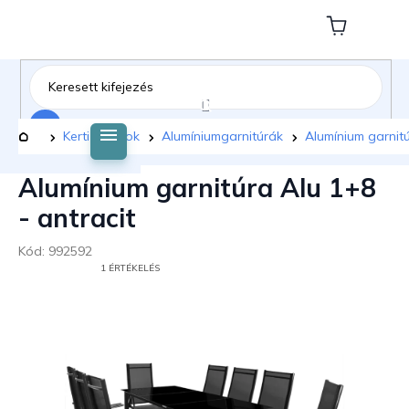
Ugrás
a
Kosár
fő
tartalomhoz
Keresés
Kezdőlap
Kerti bútorok
Alumíniumgarnitúrák
Alumínium garnitú
Alumínium garnitúra Alu 1+8
- antracit
Kód:
992592
A
1 ÉRTÉKELÉS
TERMÉK
ÁTLAGOS
ÉRTÉKELÉSE
5-
BŐL
5,0
CSILLAG.