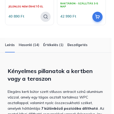
A
RAKTÁRON - SZÁLLÍTÁS 3-5
termék
JELENLEG NEM ÉRHETŐ EL
NAP
átlagos
értékelése
40 890 Ft
42 990 Ft
5-
ből
4,0
csillag.
Leírás
Hasonló (14)
Értékelés (1)
Beszélgetés
Kényelmes pillanatok a kertben
vagy a teraszon
Elegáns kerti bútor szett stílusos antracit színű alumínium
vázzal, amely egy tágas asztalt tartalmaz WPC
asztallappal, valamint nyolc összecsukható széket,
amelyek háttámlája
7 különböző pozícióba állítható
. Az
asztal lábai állítható csavarokkal vannak felszerelve, így