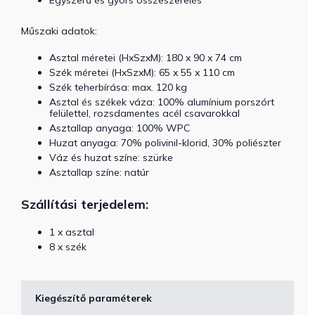
Műszaki adatok:
Asztal méretei (HxSzxM): 180 x 90 x 74 cm
Szék méretei (HxSzxM): 65 x 55 x 110 cm
Szék teherbírása: max. 120 kg
Asztal és székek váza: 100% alumínium porszórt
felülettel, rozsdamentes acél csavarokkal
Asztallap anyaga: 100% WPC
Huzat anyaga: 70% polivinil-klorid, 30% poliészter
Váz és huzat színe: szürke
Asztallap színe: natúr
Szállítási terjedelem:
1 x asztal
8 x szék
Kiegészítő paraméterek