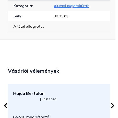
Kategória
:
Alumíniumgarnitúrák
Súly
:
30.01 kg
A tétel elfogyott…
Vásárlói vélemények
Hajdu Bertalan
S
Az áruház értékelése 5-ből 5 csillag.
|
6.8.2026
N
Gyors, megbízható.
k