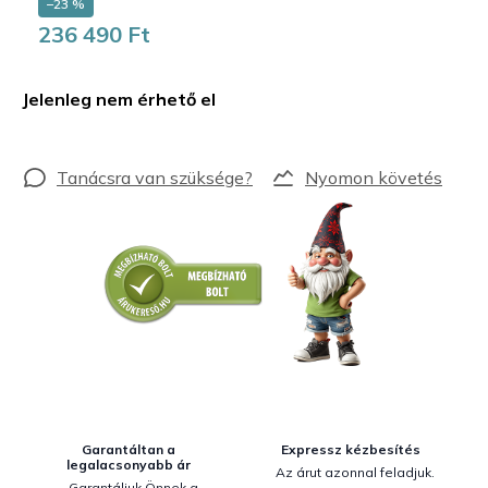
–23 %
236 490 Ft
Egységár:
Jelenleg nem érhető el
Nyomon követés
Garantáltan a
Expressz kézbesítés
legalacsonyabb ár
Az árut azonnal feladjuk.
Garantáljuk Önnek a