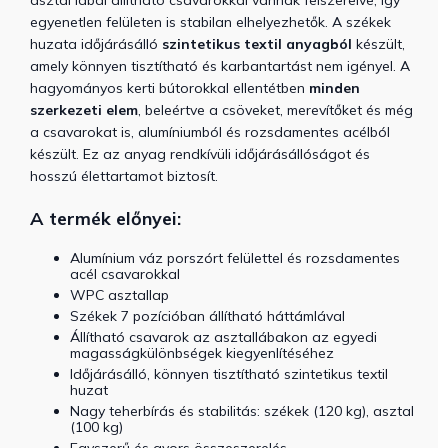
egyenetlen felületen is stabilan elhelyezhetők. A székek
huzata időjárásálló
szintetikus textil anyagból
készült,
amely könnyen tisztítható és karbantartást nem igényel. A
hagyományos kerti bútorokkal ellentétben
minden
szerkezeti elem
, beleértve a csöveket, merevítőket és még
a csavarokat is, alumíniumból és rozsdamentes acélból
készült. Ez az anyag rendkívüli időjárásállóságot és
hosszú élettartamot biztosít.
A termék előnyei:
Alumínium váz porszórt felülettel és rozsdamentes
acél csavarokkal
WPC asztallap
Székek 7 pozícióban állítható háttámlával
Állítható csavarok az asztallábakon az egyedi
magasságkülönbségek kiegyenlítéséhez
Időjárásálló, könnyen tisztítható szintetikus textil
huzat
Nagy teherbírás és stabilitás: székek (120 kg), asztal
(100 kg)
Egyszerű és gyors összeszerelés