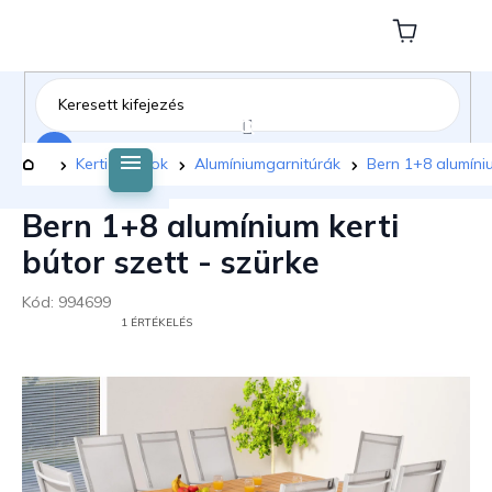
Ugrás
a
Kosár
fő
tartalomhoz
Keresés
Kezdőlap
Kerti bútorok
Alumíniumgarnitúrák
Bern 1+8 alumíniu
Bern 1+8 alumínium kerti
bútor szett - szürke
Kód:
994699
A
1 ÉRTÉKELÉS
TERMÉK
ÁTLAGOS
ÉRTÉKELÉSE
5-
BŐL
5,0
CSILLAG.