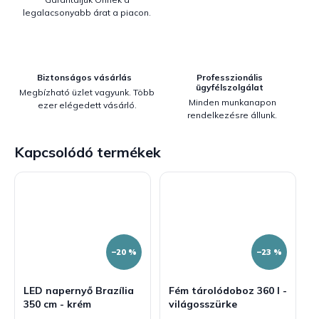
legalacsonyabb árat a piacon.
Biztonságos vásárlás
Professzionális
ügyfélszolgálat
Megbízható üzlet vagyunk. Több
Minden munkanapon
ezer elégedett vásárló.
rendelkezésre állunk.
Kapcsolódó termékek
–20 %
–23 %
LED napernyő Brazília
Fém tárolódoboz 360 l -
350 cm - krém
világosszürke