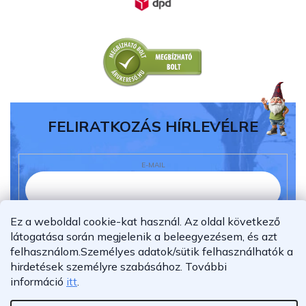
FELIRATKOZÁS HÍRLEVÉLRE
E-MAIL
Ez a weboldal cookie-kat használ. Az oldal következő
Elolvastam és megértettem az
adatvédelmi
látogatása során megjelenik a beleegyezésem, és azt
nyilatkozatot.
felhasználom.
Személyes adatok/sütik felhasználhatók a
Feliratkozás
hirdetések személyre szabásához.
További
információ
itt
.