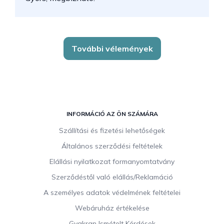
További vélemények
L
á
INFORMÁCIÓ AZ ÖN SZÁMÁRA
b
Szállítási és fizetési lehetőségek
l
Általános szerződési feltételek
é
c
Elállási nyilatkozat formanyomtatvány
Szerződéstől való elállás/Reklamáció
A személyes adatok védelmének feltételei
Webáruház értékelése
Gyakran Ismételt Kérdések