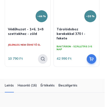
–44 %
–20 %
Védőhuzat - 1+6, 1+8
Tárolódoboz
szettekhez - zöld
kerekekkel 370 l -
fekete
A
termék
JELENLEG NEM ÉRHETŐ EL
RAKTÁRON - SZÁLLÍTÁS 3-5
átlagos
NAP
értékelése
5-
10 790 Ft
42 990 Ft
ből
5,0
csillag.
Leírás
Hasonló (16)
Értékelés
Beszélgetés