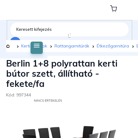
Ugrás
a
Kosár
fő
tartalomhoz
Keresés
Kezdőlap
Kerti bútorok
Rattangarnitúrák
Étkezőgarnitúra
Berlin 1+8 polyrattan kerti
bútor szett, állítható -
fekete/fa
Kód:
997344
A
NINCS ÉRTÉKELÉS
TERMÉK
ÁTLAGOS
ÉRTÉKELÉSE
5-
BŐL
0,0
CSILLAG.