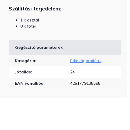
Szállítási terjedelem:
1 x asztal
8 x fotel
Kiegészítő paraméterek
Kategória
:
Étkezőgarnitúra
Jótállás
:
24
EAN vonalkód
:
4251779135585