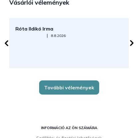
Vásárlói vélemények
Róta Ildikó Irma
P
Az áruház értékelése 5-ből 5 csillag.
|
8.8.2026
További vélemények
L
á
INFORMÁCIÓ AZ ÖN SZÁMÁRA
b
Szállítási és fizetési lehetőségek