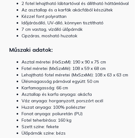
2 fotel lehajtható lábtartóval és állítható háttámlával
Az asztallap és a karfák akácfából készültek
Kézzel font polyrattan
Időjárásálló, UV-álló, könnyen tisztítható
7 cm vastag, vízálló ülőpárnák
Cipzáras, mosható huzatok
Műszaki adatok:
Asztal méretei (HxSzxM): 190 x 90 x 75 cm
Fotel méretei (MxSzxMé): 108 x 59 x 68 cm
Lehajtható fotel méretei (MxSzxMé): 108 x 63 x 63 cm
Ülésmagasság párnával együtt: 50 cm
Karfamagasság: 66 cm
Asztallap és karfa anyaga: akácfa
Váz anyaga: horganyzott, porszórt acél
Huzat anyaga: 100% poliészter
Fonat anyaga: poliuretán (PU)
Fotel teherbírása: 160 kg
Szett színe: fekete
Ülőpárnák színe: bézs