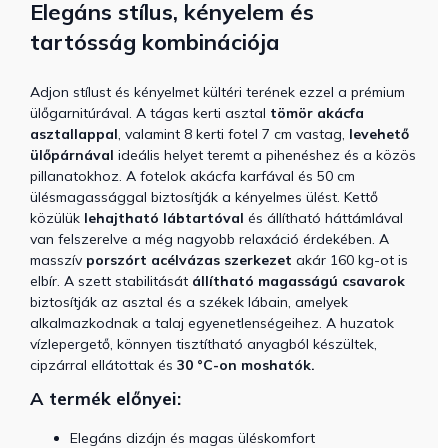
Elegáns stílus, kényelem és
tartósság kombinációja
Adjon stílust és kényelmet kültéri terének ezzel a prémium
ülőgarnitúrával. A tágas kerti asztal
tömör akácfa
asztallappal
, valamint 8 kerti fotel 7 cm vastag,
levehető
ülőpárnával
ideális helyet teremt a pihenéshez és a közös
pillanatokhoz. A fotelok akácfa karfával és 50 cm
ülésmagassággal biztosítják a kényelmes ülést. Kettő
közülük
lehajtható lábtartóval
és állítható háttámlával
van felszerelve a még nagyobb relaxáció érdekében. A
masszív
porszórt acélvázas szerkezet
akár 160 kg-ot is
elbír. A szett stabilitását
állítható magasságú csavarok
biztosítják az asztal és a székek lábain, amelyek
alkalmazkodnak a talaj egyenetlenségeihez. A huzatok
vízlepergető, könnyen tisztítható anyagból készültek,
cipzárral ellátottak és
30 °C-on moshatók.
A termék előnyei:
Elegáns dizájn és magas üléskomfort