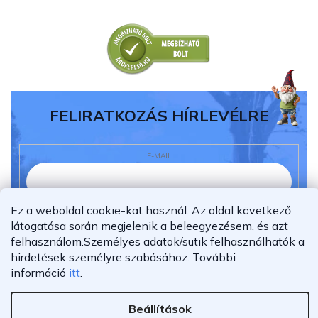
FELIRATKOZÁS HÍRLEVÉLRE
E-MAIL
Ez a weboldal cookie-kat használ. Az oldal következő
Elolvastam és megértettem az
adatvédelmi
látogatása során megjelenik a beleegyezésem, és azt
nyilatkozatot.
felhasználom.
Személyes adatok/sütik felhasználhatók a
hirdetések személyre szabásához.
További
Feliratkozás
információ
itt
.
Beállítások
Shoptet Premium készítette