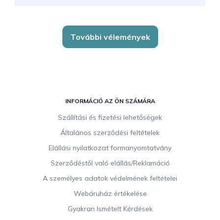
További vélemények
L
á
INFORMÁCIÓ AZ ÖN SZÁMÁRA
b
Szállítási és fizetési lehetőségek
l
Általános szerződési feltételek
é
c
Elállási nyilatkozat formanyomtatvány
Szerződéstől való elállás/Reklamáció
A személyes adatok védelmének feltételei
Webáruház értékelése
Gyakran Ismételt Kérdések