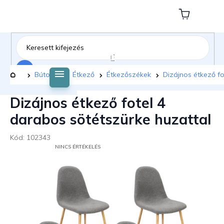
Ugrás
a
Kosár
fő
tartalomhoz
Keresés
Kezdőlap
Bútorok
Étkező
Étkezőszékek
Dizájnos étkező fo
Dizájnos étkező fotel 4
darabos sötétszürke huzattal
Kód:
102343
A
NINCS ÉRTÉKELÉS
TERMÉK
ÁTLAGOS
ÉRTÉKELÉSE
5-
BŐL
0,0
CSILLAG.