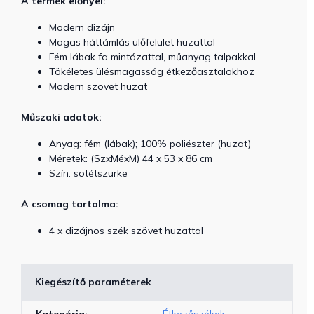
A termék előnyei:
Modern dizájn
Magas háttámlás ülőfelület huzattal
Fém lábak fa mintázattal, műanyag talpakkal
Tökéletes ülésmagasság étkezőasztalokhoz
Modern szövet huzat
Műszaki adatok:
Anyag: fém (lábak); 100% poliészter (huzat)
Méretek: (SzxMéxM) 44 x 53 x 86 cm
Szín: sötétszürke
A csomag tartalma:
4 x dizájnos szék szövet huzattal
Kiegészítő paraméterek