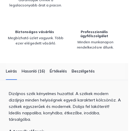
legalacsonyabb árat a piacon.
Biztonságos vásárlás
Professzionális
ügyfélszolgálat
Megbízható üzlet vagyunk. Több
Minden munkanapon
ezer elégedett vásárló.
rendelkezésre állunk.
Leírás
Hasonló (16)
Értékelés
Beszélgetés
Dizájnos szék kényelmes huzattal. A székek modern
dizájnja minden helyiségnek egyedi karaktert kölcsönöz. A
székek egyszerűek és modernek. Dobja fel lakóterét!
Ideális nappaliba, konyhába, étkezőbe, irodába,
társalgóba.