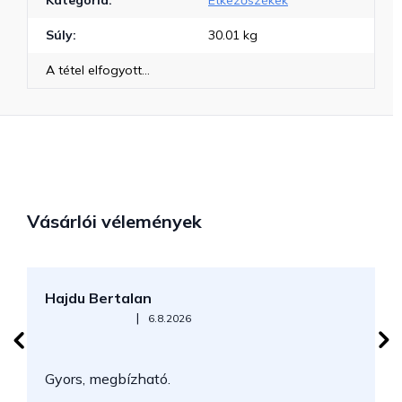
Kategória
:
Étkezőszékek
Súly
:
30.01 kg
A tétel elfogyott…
Vásárlói vélemények
Hajdu Bertalan
S
Az áruház értékelése 5-ből 5 csillag.
|
6.8.2026
N
Gyors, megbízható.
k