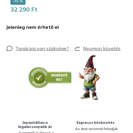
–31 %
32 290 Ft
Egységár:
Jelenleg nem érhető el
Nyomon követés
Garantáltan a
Expressz kézbesítés
legalacsonyabb ár
Az árut azonnal feladjuk.
Garantáljuk Önnek a