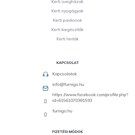
Kerti üvegházak
Kerti nyugágyak
Kerti pavilonok
Kerti kiegészítők
Kerti hinták
KAPCSOLAT
Kapcsolatok
info
@
furnigo.hu
https://www.facebook.com/profile.php?
id=61561070381593
furnigo.hu
FIZETÉSI MÓDOK