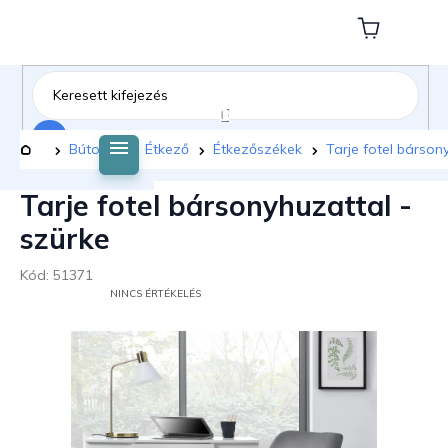
Ugrás
a
Kosár
fő
tartalomhoz
Keresés
Kezdőlap
Bútorok
Étkező
Étkezőszékek
Tarje fotel bárson
Tarje fotel bársonyhuzattal -
szürke
Kód:
51371
A
NINCS ÉRTÉKELÉS
TERMÉK
ÁTLAGOS
ÉRTÉKELÉSE
5-
BŐL
0,0
CSILLAG.