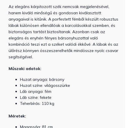
Az elegáns kárpitozott szék nemcsak megjelenésével,
hanem kiváló minőségű és gondosan kiválasztott
anyagaival is kitűnik. A porfestett fémből készült robusztus
lábak különösen ellenállóak a karcolásokkal szemben, és
biztonságos tartást biztosítanak. Azonban csak az
elegáns és enyhén fényes bársonyhuzattal való
kombináció teszi ezt a széket valódi ékkővé. A lábak és az
ülőrész könnyen összeszerelhetők mindössze nyolc csavar
segítségével.
Műszaki adatok:
Huzat anyaga: bársony
Huzat színe: világosszürke
Láb anyaga: fém
Láb színe: fekete
Teherbírás: 110 kg
Méretek:
Magasság: 81 cm