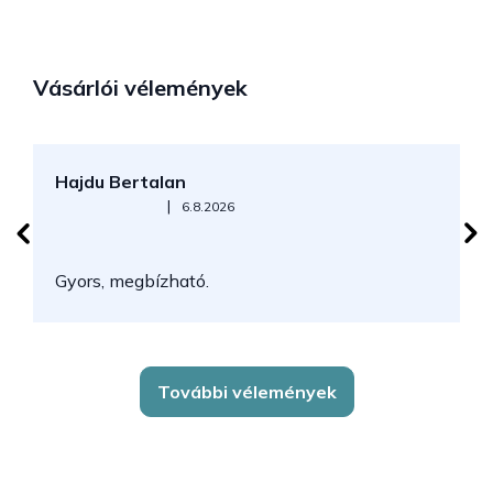
Vásárlói vélemények
Hajdu Bertalan
S
Az áruház értékelése 5-ből 5 csillag.
|
6.8.2026
N
Gyors, megbízható.
k
További vélemények