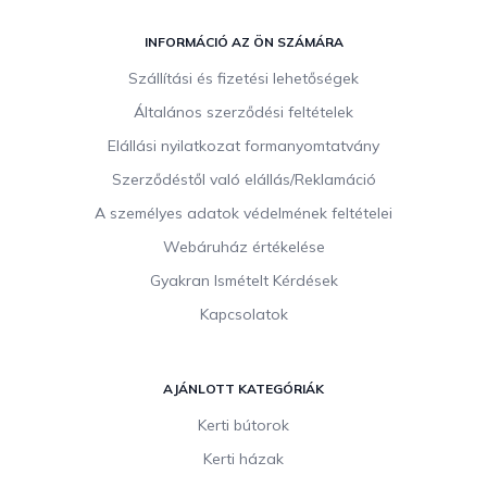
L
á
INFORMÁCIÓ AZ ÖN SZÁMÁRA
b
Szállítási és fizetési lehetőségek
l
Általános szerződési feltételek
é
c
Elállási nyilatkozat formanyomtatvány
Szerződéstől való elállás/Reklamáció
A személyes adatok védelmének feltételei
Webáruház értékelése
Gyakran Ismételt Kérdések
Kapcsolatok
AJÁNLOTT KATEGÓRIÁK
Kerti bútorok
Kerti házak