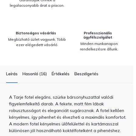
legalacsonyabb árat a piacon.
Biztonságos vásárlás
Professzionális
ügyfélszolgálat
Megbízható üzlet vagyunk. Több
Minden munkanapon
ezer elégedett vásárló.
rendelkezésre állunk.
Leírás
Hasonló (16)
Értékelés
Beszélgetés
A Tarje fotel elegáns, szürke bársonyhuzattal valódi
figyelemfelkeltő darab. A fekete, matt fém lábak
robusztusságot és eleganciát sugároznak. A fotel kellően
kényelmes, így pihenhet és élvezheti a maximális komfortot.
A modern fotel kényelmes ülőfelülettel és kartámasszal
különösen jól használható koktélfotelként a pihenéshez.