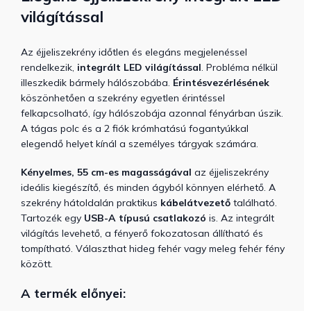
világítással
Az éjjeliszekrény időtlen és elegáns megjelenéssel
rendelkezik,
integrált LED világítással
. Probléma nélkül
illeszkedik bármely hálószobába.
Érintésvezérlésének
köszönhetően a szekrény egyetlen érintéssel
felkapcsolható, így hálószobája azonnal fényárban úszik.
A tágas polc és a 2 fiók krómhatású fogantyúkkal
elegendő helyet kínál a személyes tárgyak számára.
Kényelmes, 55 cm-es magasságával
az éjjeliszekrény
ideális kiegészítő, és minden ágyból könnyen elérhető. A
szekrény hátoldalán praktikus
kábelátvezető
található.
Tartozék egy
USB-A típusú csatlakozó
is. Az integrált
világítás levehető, a fényerő fokozatosan állítható és
tompítható. Választhat hideg fehér vagy meleg fehér fény
között.
A termék előnyei: