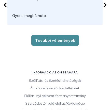
N
Gyors, megbízható.
k
További vélemények
L
á
INFORMÁCIÓ AZ ÖN SZÁMÁRA
b
Szállítási és fizetési lehetőségek
l
Általános szerződési feltételek
é
c
Elállási nyilatkozat formanyomtatvány
Szerződéstől való elállás/Reklamáció