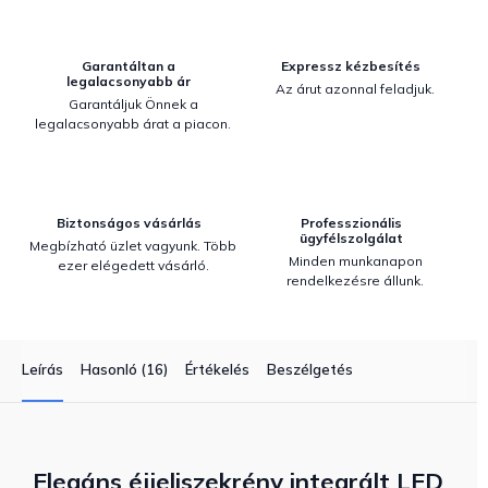
Garantáltan a
Expressz kézbesítés
legalacsonyabb ár
Az árut azonnal feladjuk.
Garantáljuk Önnek a
legalacsonyabb árat a piacon.
Biztonságos vásárlás
Professzionális
ügyfélszolgálat
Megbízható üzlet vagyunk. Több
Minden munkanapon
ezer elégedett vásárló.
rendelkezésre állunk.
Leírás
Hasonló (16)
Értékelés
Beszélgetés
Elegáns éjjeliszekrény integrált LED