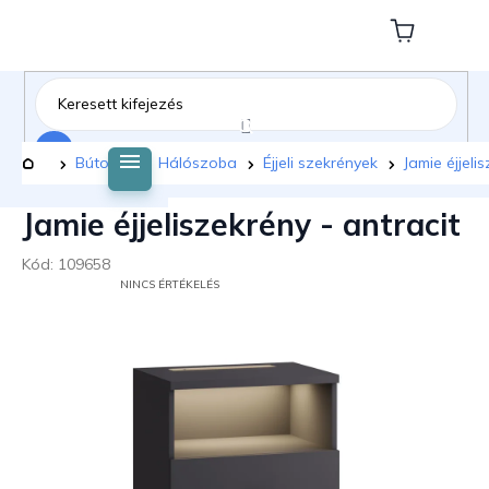
Ugrás
a
Kosár
fő
tartalomhoz
Keresés
Kezdőlap
Bútorok
Hálószoba
Éjjeli szekrények
Jamie éjjeli
Jamie éjjeliszekrény - antracit
Kód:
109658
A
NINCS ÉRTÉKELÉS
TERMÉK
ÁTLAGOS
ÉRTÉKELÉSE
5-
BŐL
0,0
CSILLAG.