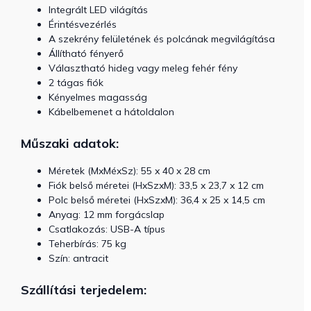
Integrált LED világítás
Érintésvezérlés
A szekrény felületének és polcának megvilágítása
Állítható fényerő
Választható hideg vagy meleg fehér fény
2 tágas fiók
Kényelmes magasság
Kábelbemenet a hátoldalon
Műszaki adatok:
Méretek (MxMéxSz): 55 x 40 x 28 cm
Fiók belső méretei (HxSzxM): 33,5 x 23,7 x 12 cm
Polc belső méretei (HxSzxM): 36,4 x 25 x 14,5 cm
Anyag: 12 mm forgácslap
Csatlakozás: USB-A típus
Teherbírás: 75 kg
Szín: antracit
Szállítási terjedelem: