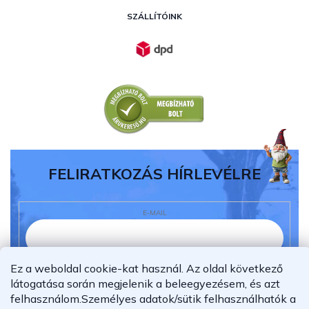
SZÁLLÍTÓINK
FELIRATKOZÁS HÍRLEVÉLRE
E-MAIL
Ez a weboldal cookie-kat használ. Az oldal következő
Elolvastam és megértettem az
adatvédelmi
látogatása során megjelenik a beleegyezésem, és azt
nyilatkozatot.
felhasználom.
Személyes adatok/sütik felhasználhatók a