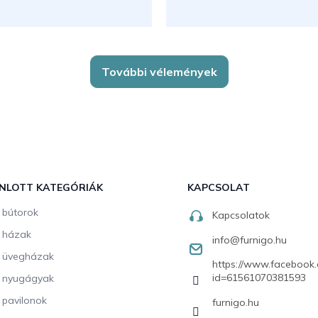
További vélemények
NLOTT KATEGÓRIÁK
KAPCSOLAT
i bútorok
Kapcsolatok
i házak
info
@
furnigo.hu
i üvegházak
https://www.facebook.
id=61561070381593
i nyugágyak
i pavilonok
furnigo.hu