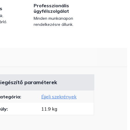
Professzionális
s
ügyfélszolgálat
k.
Minden munkanapon
rló.
rendelkezésre állunk.
iegészítő paraméterek
ategória
:
Éjjeli szekrények
úly
:
11.9 kg