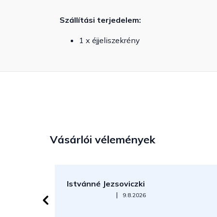
Szállítási terjedelem:
1 x éjjeliszekrény
Vásárlói vélemények
Istvánné Jezsoviczki
Az áruház értékelése 5-ből 5 csillag.
|
9.8.2026