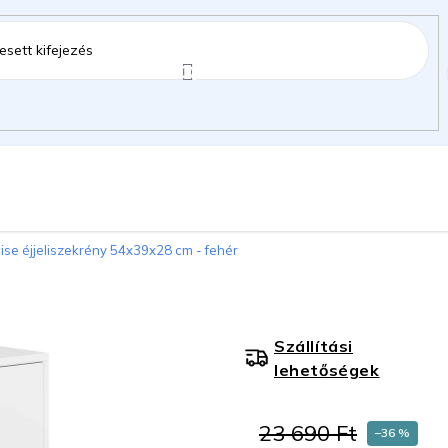
ztartás
Kerti kiegészítők
Gyermekeknek
oise éjjeliszekrény 54x39x28 cm - fehér
gok
Szállítási
lehetőségek
23 690 Ft
–36 %