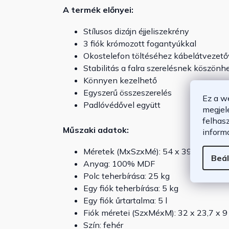
A termék előnyei:
Stílusos dizájn éjjeliszekrény
3 fiók krómozott fogantyúkkal
Okostelefon töltéséhez kábelátvezető
Stabilitás a falra szerelésnek köszönh
Könnyen kezelhető
Egyszerű összeszerelés
Ez a w
Padlóvédővel együtt
megjel
felhas
Műszaki adatok:
inform
Méretek (MxSzxMé): 54 x 39 x 28 cm
Beál
Anyag: 100% MDF
Polc teherbírása: 25 kg
Egy fiók teherbírása: 5 kg
Egy fiók űrtartalma: 5 l
Fiók méretei (SzxMéxM): 32 x 23,7 x 9
Szín: fehér