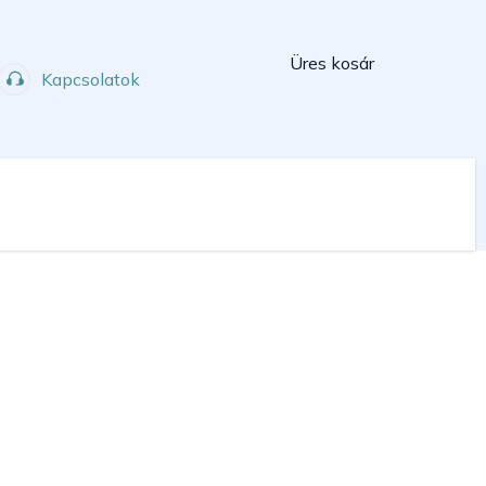
Kosár
Üres kosár
Kapcsolatok
Műhely
Sport