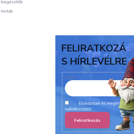
i kiegészítők
 hinták
FELIRATKOZÁ
S HÍRLEVÉLRE
E-MAIL
Elolvastam és megértettem
nyilatkozatot.
Feliratkozás