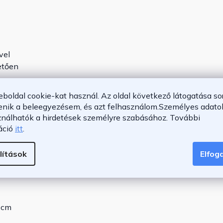
vel
etően
eboldal cookie-kat használ. Az oldal következő látogatása so
enik a beleegyezésem, és azt felhasználom.
Személyes adatok
ználhatók a hirdetések személyre szabásához.
További
áció
itt
.
lítások
Elfo
 cm