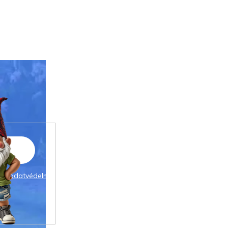
 az
adatvédelmi