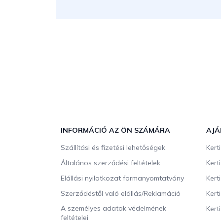
L
á
b
INFORMÁCIÓ AZ ÖN SZÁMÁRA
AJÁ
l
Szállítási és fizetési lehetőségek
Kert
é
c
Általános szerződési feltételek
Kert
Elállási nyilatkozat formanyomtatvány
Kert
Szerződéstől való elállás/Reklamáció
Kert
A személyes adatok védelmének
Kert
feltételei