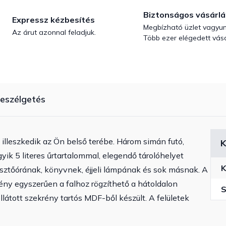
Biztonságos vásárlá
Expressz kézbesítés
Megbízható üzlet vagyun
Az árut azonnal feladjuk.
Több ezer elégedett vásá
eszélgetés
 illeszkedik az Ön belső terébe. Három simán futó,
K
gyik 5 literes űrtartalommal, elegendő tárolóhelyet
K
esztőórának, könyvnek, éjjeli lámpának és sok másnak. A
ény egyszerűen a falhoz rögzíthető a hátoldalon
S
llátott szekrény tartós MDF-ből készült. A felületek