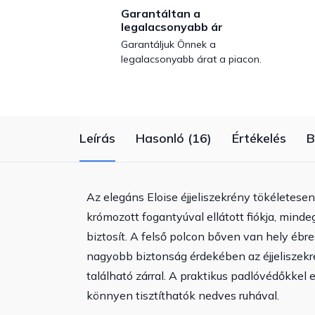
Garantáltan a
legalacsonyabb ár
Garantáljuk Önnek a
legalacsonyabb árat a piacon.
Leírás
Hasonló (16)
Értékelés
B
Az elegáns Eloise éjjeliszekrény tökéletesen
krómozott fogantyúval ellátott fiókja, minde
biztosít. A felső polcon bőven van hely ébr
nagyobb biztonság érdekében az éjjeliszekr
található zárral. A praktikus padlóvédőkkel e
könnyen tisztíthatók nedves ruhával.