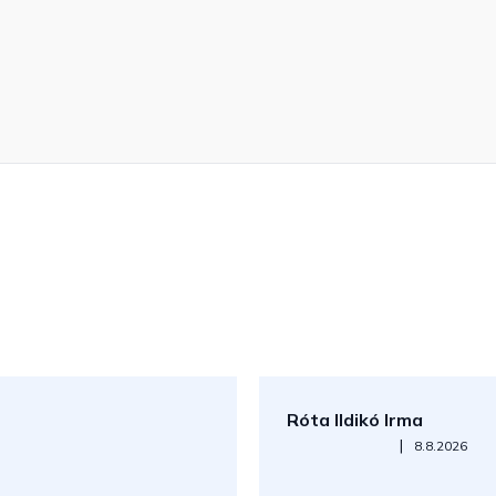
Róta Ildikó Irma
Az áruház értékelése 5-ből 5
|
8.8.2026