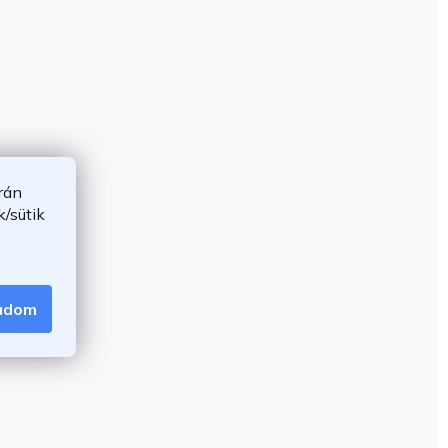
rán
/sütik
gadom