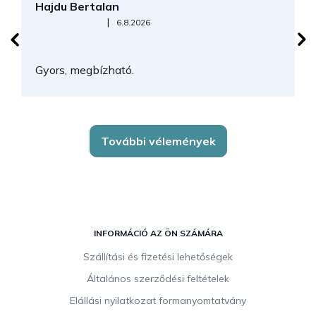
Hajdu Bertalan
S
Az áruház értékelése 5-ből 5 csillag.
|
6.8.2026
N
Gyors, megbízható.
k
További vélemények
L
á
INFORMÁCIÓ AZ ÖN SZÁMÁRA
b
Szállítási és fizetési lehetőségek
l
Általános szerződési feltételek
é
c
Elállási nyilatkozat formanyomtatvány