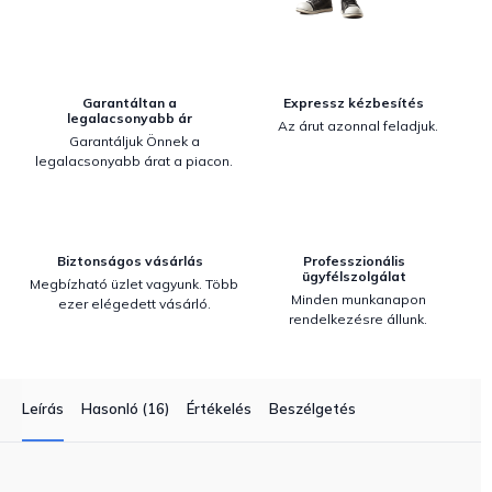
Garantáltan a
Expressz kézbesítés
legalacsonyabb ár
Az árut azonnal feladjuk.
Garantáljuk Önnek a
legalacsonyabb árat a piacon.
Biztonságos vásárlás
Professzionális
ügyfélszolgálat
Megbízható üzlet vagyunk. Több
Minden munkanapon
ezer elégedett vásárló.
rendelkezésre állunk.
Leírás
Hasonló (16)
Értékelés
Beszélgetés