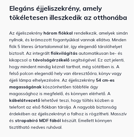
Elegáns éjjeliszekrény, amely
tökéletesen illeszkedik az otthonába
Az éjjeliszekrény
három fiókkal
rendelkezik, amelyek simán
nyílnak, és krómozott fogantyúkkal vannak ellátva. Minden
fiók 5 literes űrtartalommal bír, így elegendő tárolóhelyet
biztosít. Az integrált
fiókvilágítás
automatikusan be- és
kikapcsol a
távolságérzékelő
segítségével. Ez azt jelenti,
hogy mindent mindig kéznél tarthat, még sötétben is. A
felső polcon elegendő hely van ébresztőóra, könyv vagy
éjjeli lámpa elhelyezésére. Az éjjeliszekrény
54 cm-es
magasságának
köszönhetően többféle ágy
magassághoz is megfelelő, és könnyen elérhető. A
kábelátvezető
lehetővé teszi, hogy töltés közben a
telefont az első fiókban tárolja. A nagyobb biztonság
érdekében az éjjeliszekrényt a falhoz is rögzítheti. Masszív
és
strapabíró MDF fából
készült. Emellett könnyen
tisztítható nedves ruhával.