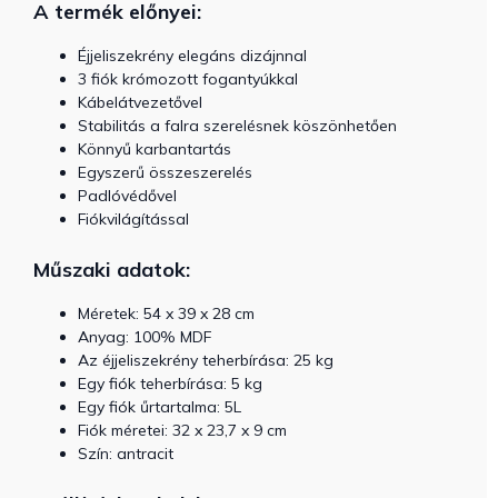
A termék előnyei:
Éjjeliszekrény elegáns dizájnnal
3 fiók krómozott fogantyúkkal
Kábelátvezetővel
Stabilitás a falra szerelésnek köszönhetően
Könnyű karbantartás
Egyszerű összeszerelés
Padlóvédővel
Fiókvilágítással
Műszaki adatok:
Méretek: 54 x 39 x 28 cm
Anyag: 100% MDF
Az éjjeliszekrény teherbírása: 25 kg
Egy fiók teherbírása: 5 kg
Egy fiók űrtartalma: 5L
Fiók méretei: 32 x 23,7 x 9 cm
Szín: antracit