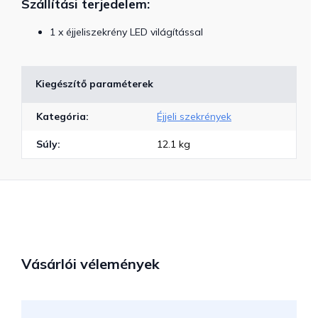
Szállítási terjedelem:
1 x éjjeliszekrény LED világítással
Kiegészítő paraméterek
Kategória
:
Éjjeli szekrények
Súly
:
12.1 kg
Vásárlói vélemények