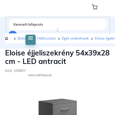
Ugrás
a
Kosár
fő
tartalomhoz
Keresés
Kezdőlap
Bútorok
Hálószoba
Éjjeli szekrények
Eloise éjjel
Eloise éjjeliszekrény 54x39x28
cm - LED antracit
Kód:
109457
A
NINCS ÉRTÉKELÉS
TERMÉK
ÁTLAGOS
ÉRTÉKELÉSE
5-
BŐL
0,0
CSILLAG.