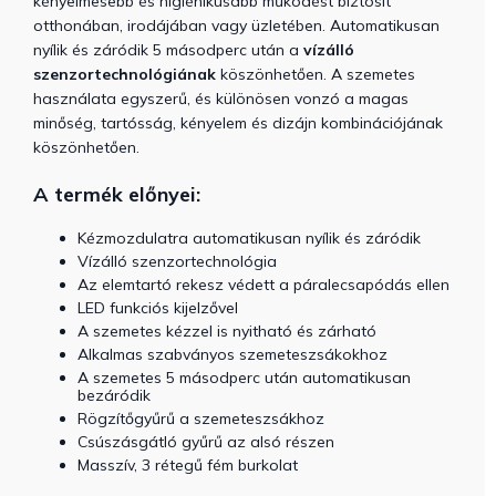
kényelmesebb és higiénikusabb működést biztosít
otthonában, irodájában vagy üzletében. Automatikusan
nyílik és záródik 5 másodperc után a
vízálló
szenzortechnológiának
köszönhetően. A szemetes
használata egyszerű, és különösen vonzó a magas
minőség, tartósság, kényelem és dizájn kombinációjának
köszönhetően.
A termék előnyei:
Kézmozdulatra automatikusan nyílik és záródik
Vízálló szenzortechnológia
Az elemtartó rekesz védett a páralecsapódás ellen
LED funkciós kijelzővel
A szemetes kézzel is nyitható és zárható
Alkalmas szabványos szemeteszsákokhoz
A szemetes 5 másodperc után automatikusan
bezáródik
Rögzítőgyűrű a szemeteszsákhoz
Csúszásgátló gyűrű az alsó részen
Masszív, 3 rétegű fém burkolat