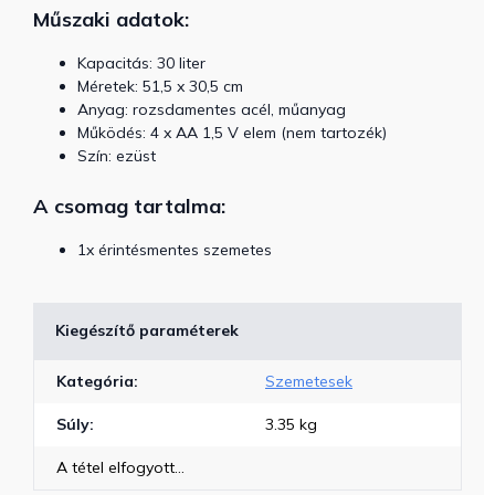
Műszaki adatok:
Kapacitás: 30 liter
Méretek: 51,5 x 30,5 cm
Anyag: rozsdamentes acél, műanyag
Működés: 4 x AA 1,5 V elem (nem tartozék)
Szín: ezüst
A csomag tartalma:
1x érintésmentes szemetes
Kiegészítő paraméterek
Kategória
:
Szemetesek
Súly
:
3.35 kg
A tétel elfogyott…