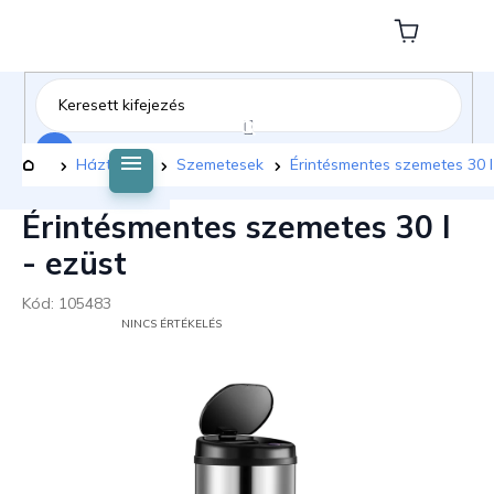
Ugrás
a
Kosár
fő
tartalomhoz
Keresés
Kezdőlap
Háztartás
Szemetesek
Érintésmentes szemetes 30 l
Érintésmentes szemetes 30 l
- ezüst
Kód:
105483
A
NINCS ÉRTÉKELÉS
TERMÉK
ÁTLAGOS
ÉRTÉKELÉSE
5-
BŐL
0,0
CSILLAG.