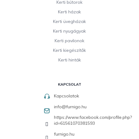
Kerti bútorok
Kerti házak
Kerti üvegházak
Kerti nyugágyak
Kerti pavilonok
Kerti kiegészítők
Kerti hinták
KAPCSOLAT
Kapcsolatok
info
@
furnigo.hu
https://www.facebook.com/profile.php?
id=61561070381593
furnigo.hu