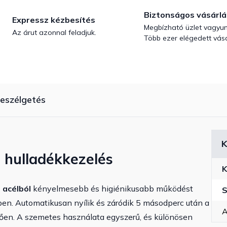
Biztonságos vásárlá
Expressz kézbesítés
Megbízható üzlet vagyun
Az árut azonnal feladjuk.
Több ezer elégedett vásá
eszélgetés
K
 hulladékkezelés
K
acélból
kényelmesebb és higiénikusabb működést
S
ben. Automatikusan nyílik és záródik 5 másodperc után a
A
en. A szemetes használata egyszerű, és különösen