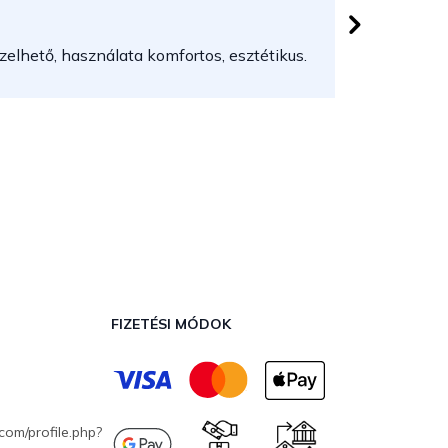
 csillag.
Az áruház
elhető, használata komfortos, esztétikus.
FIZETÉSI MÓDOK
com/profile.php?