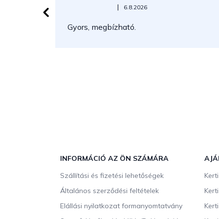
Az áruház értékelése 5-ből 5 csillag.
|
6.8.2026
Gyors, megbízható.
L
á
b
INFORMÁCIÓ AZ ÖN SZÁMÁRA
AJÁ
l
Szállítási és fizetési lehetőségek
Kert
é
c
Általános szerződési feltételek
Kert
Elállási nyilatkozat formanyomtatvány
Kert