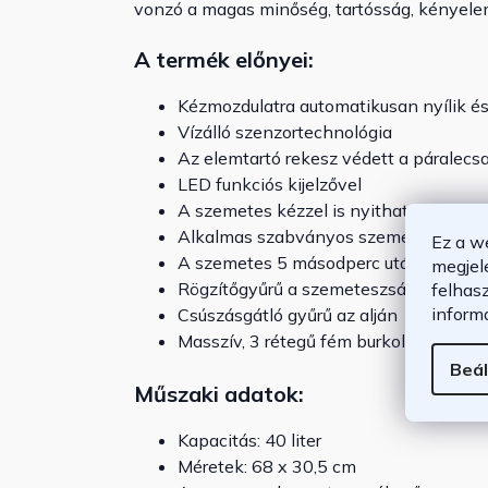
vonzó a magas minőség, tartósság, kényelem
A termék előnyei:
Kézmozdulatra automatikusan nyílik és
Vízálló szenzortechnológia
Az elemtartó rekesz védett a páralecs
LED funkciós kijelzővel
A szemetes kézzel is nyitható és zárh
Alkalmas szabványos szemeteszsáko
Ez a w
A szemetes 5 másodperc után automat
megjel
Rögzítőgyűrű a szemeteszsákhoz
felhas
inform
Csúszásgátló gyűrű az alján
Masszív, 3 rétegű fém burkolat
Beál
Műszaki adatok:
Kapacitás: 40 liter
Méretek: 68 x 30,5 cm