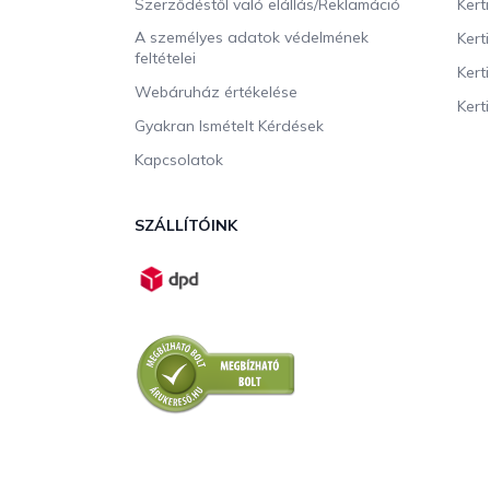
Szerződéstől való elállás/Reklamáció
Kert
A személyes adatok védelmének
Kert
feltételei
Kert
Webáruház értékelése
Kerti
Gyakran Ismételt Kérdések
Kapcsolatok
SZÁLLÍTÓINK