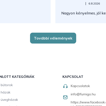
Az áruház értékelése 5-ből 5
|
6.8.2026
Nagyon kényelmes, jól kez
További vélemények
NLOTT KATEGÓRIÁK
KAPCSOLAT
i bútorok
Kapcsolatok
i házak
info
@
furnigo.hu
i üvegházak
https://www.facebook.