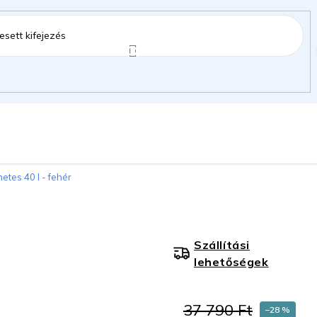
ztartás
Kerti kiegészítők
Gyermekeknek
tes 40 l - fehér
gok
Szállítási
lehetőségek
37 790 Ft
–28 %