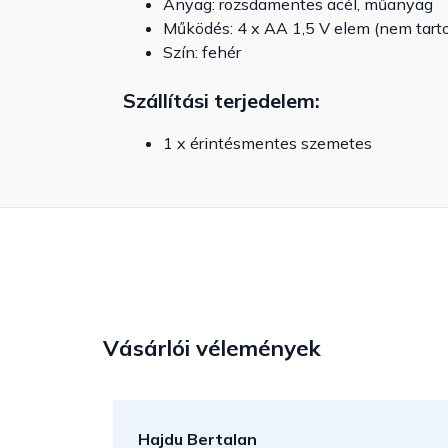
Anyag: rozsdamentes acél, műanyag
Működés: 4 x AA 1,5 V elem (nem tart
Szín: fehér
Szállítási terjedelem:
1 x érintésmentes szemetes
Vásárlói vélemények
Hajdu Bertalan