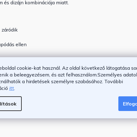
 és dizájn kombinációja miatt.
 záródik
apódás ellen
ató
khoz
eboldal cookie-kat használ. Az oldal következő látogatása so
ikusan bezáródik
enik a beleegyezésem, és azt felhasználom.
Személyes adatok
ználhatók a hirdetések személyre szabásához.
További
áció
itt
.
lítások
Elfo