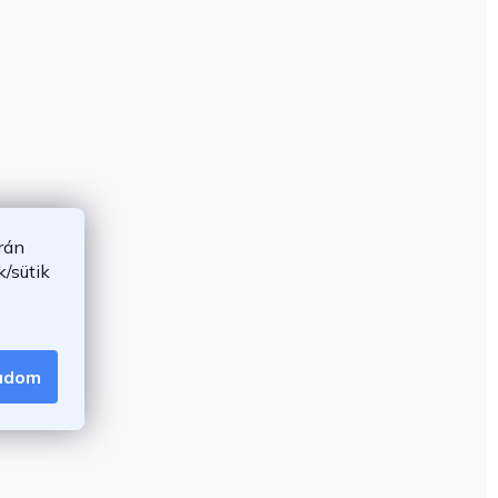
rán
/sütik
gadom