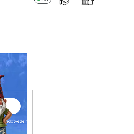
 az
adatvédelmi