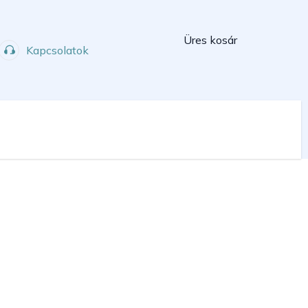
Kosár
Üres kosár
Kapcsolatok
Műhely
Sport