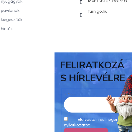
id=61561070381593
i nyugágyak
i pavilonok
furnigo.hu
i kiegészítők
 hinták
FELIRATKOZÁ
S HÍRLEVÉLRE
E-MAIL
Elolvastam és megértettem
nyilatkozatot.