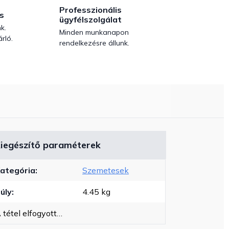
Professzionális
s
ügyfélszolgálat
k.
Minden munkanapon
rló.
rendelkezésre állunk.
iegészítő paraméterek
ategória
:
Szemetesek
úly
:
4.45 kg
 tétel elfogyott…