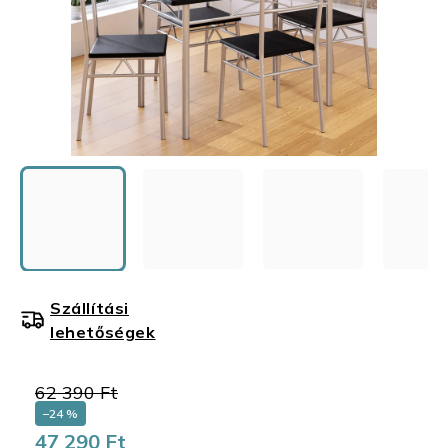
Szállítási
lehetőségek
62 390 Ft
–24 %
47 290 Ft