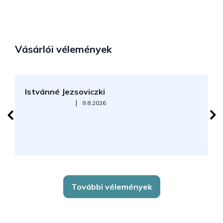
Vásárlói vélemények
Istvánné Jezsoviczki
R
Az áruház értékelése 5-ből 5 csillag.
|
9.8.2026
További vélemények