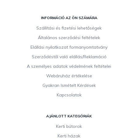
L
á
INFORMÁCIÓ AZ ÖN SZÁMÁRA
b
Szállítási és fizetési lehetőségek
l
Általános szerződési feltételek
é
c
Elállási nyilatkozat formanyomtatvány
Szerződéstől való elállás/Reklamáció
A személyes adatok védelmének feltételei
Webáruház értékelése
Gyakran Ismételt Kérdések
Kapcsolatok
AJÁNLOTT KATEGÓRIÁK
Kerti bútorok
Kerti házak