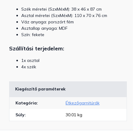
Szék méretei (SzxMéxM): 38 x 46 x 87 cm
Asztal méretei (SzxMéxM): 110 x 70 x 76 cm
Váz anyaga: porszórt fém
Asztallap anyaga: MDF
Szín: fekete
Szállítási terjedelem:
1x asztal
4x szék
Kiegészítő paraméterek
Kategória
:
Étkezőgarnitúrák
Súly
:
30.01 kg