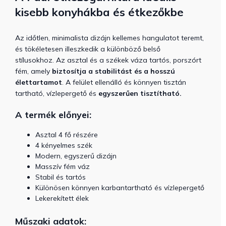
kisebb konyhákba és étkezőkbe
Az időtlen, minimalista dizájn kellemes hangulatot teremt,
és tökéletesen illeszkedik a különböző belső
stílusokhoz. Az asztal és a székek váza tartós, porszórt
fém, amely
biztosítja a stabilitást és a hosszú
élettartamot
. A felület ellenálló és könnyen tisztán
tartható, vízlepergető és
egyszerűen tisztítható.
A termék előnyei:
Asztal 4 fő részére
4 kényelmes szék
Modern, egyszerű dizájn
Masszív fém váz
Stabil és tartós
Különösen könnyen karbantartható és vízlepergető
Lekerekített élek
Műszaki adatok: