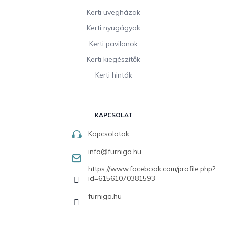
Kerti üvegházak
Kerti nyugágyak
Kerti pavilonok
Kerti kiegészítők
Kerti hinták
KAPCSOLAT
Kapcsolatok
info
@
furnigo.hu
https://www.facebook.com/profile.php?
id=61561070381593
furnigo.hu