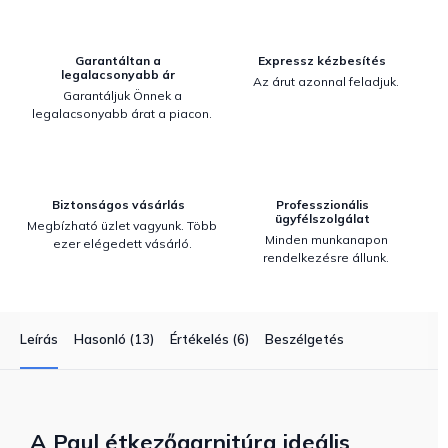
Garantáltan a
Expressz kézbesítés
legalacsonyabb ár
Az árut azonnal feladjuk.
Garantáljuk Önnek a
legalacsonyabb árat a piacon.
Biztonságos vásárlás
Professzionális
ügyfélszolgálat
Megbízható üzlet vagyunk. Több
Minden munkanapon
ezer elégedett vásárló.
rendelkezésre állunk.
Leírás
Hasonló (13)
Értékelés (6)
Beszélgetés
A Paul étkezőgarnitúra ideális