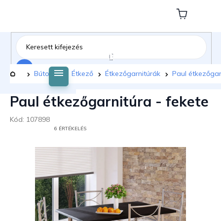
Ugrás
a
Kosár
fő
tartalomhoz
Keresés
Kezdőlap
Bútorok
Étkező
Étkezőgarnitúrák
Paul étkezőgar
Paul étkezőgarnitúra - fekete
Kód:
107898
A
6 ÉRTÉKELÉS
TERMÉK
ÁTLAGOS
ÉRTÉKELÉSE
5-
BŐL
5,0
CSILLAG.