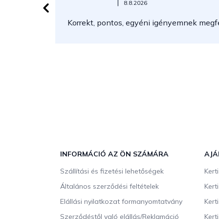
Az áruház értékelése 5-ből 5 csillag.
|
8.8.2026
Korrekt, pontos, egyéni igényemnek megfel
L
á
b
INFORMÁCIÓ AZ ÖN SZÁMÁRA
AJÁ
l
Szállítási és fizetési lehetőségek
Kert
é
c
Általános szerződési feltételek
Kert
Elállási nyilatkozat formanyomtatvány
Kert
Szerződéstől való elállás/Reklamáció
Kert