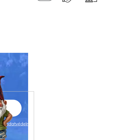
 az
adatvédelmi