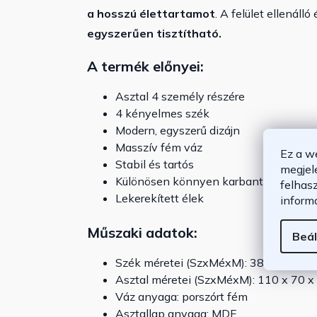
a hosszú élettartamot
. A felület ellenáll
egyszerűen tisztítható.
A termék előnyei:
Asztal 4 személy részére
4 kényelmes szék
Modern, egyszerű dizájn
Masszív fém váz
Ez a w
Stabil és tartós
megjel
Különösen könnyen karbantartható és 
felhas
Lekerekített élek
inform
Műszaki adatok:
Beál
Szék méretei (SzxMéxM): 38 x 46 x 8
Asztal méretei (SzxMéxM): 110 x 70 x
Váz anyaga: porszórt fém
Asztallap anyaga: MDF