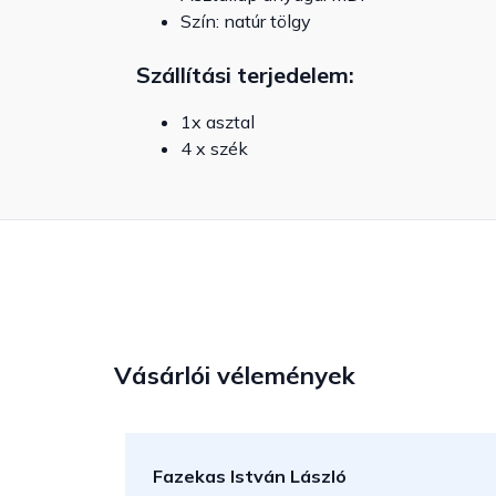
Szín: natúr tölgy
Szállítási terjedelem:
1x asztal
4 x szék
Vásárlói vélemények
Fazekas István László