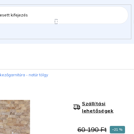
ztartás
Kerti kiegészítők
Gyermekeknek
kezőgarnitúra - natúr tölgy
gok
Szállítási
lehetőségek
60 190 Ft
–21 %