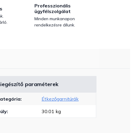
Professzionális
s
ügyfélszolgálat
k.
Minden munkanapon
rló.
rendelkezésre állunk.
iegészítő paraméterek
ategória
:
Étkezőgarnitúrák
úly
:
30.01 kg