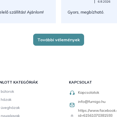
Az áruház értékelése 5-ből 5
|
6.8.2026
elő szállítás! Ajánlom!
Gyors, megbízható.
További vélemények
NLOTT KATEGÓRIÁK
KAPCSOLAT
i bútorok
Kapcsolatok
i házak
info
@
furnigo.hu
i üvegházak
https://www.facebook.
id=61561070381593
i nyugágyak