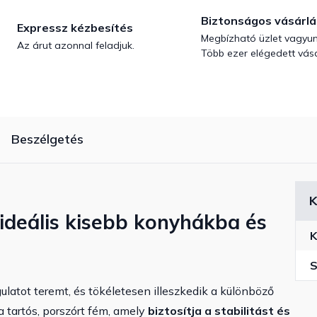
Biztonságos vásárlá
Expressz kézbesítés
Megbízható üzlet vagyun
Az árut azonnal feladjuk.
Több ezer elégedett vásá
Beszélgetés
K
ideális kisebb konyhákba és
K
S
ulatot teremt, és tökéletesen illeszkedik a különböző
a tartós, porszórt fém, amely
biztosítja a stabilitást és