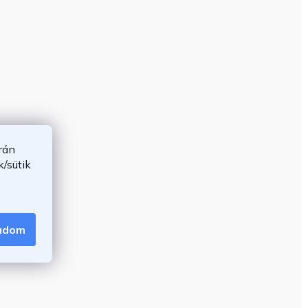
rán
/sütik
gadom