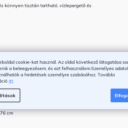
ó és könnyen tisztán tartható, vízlepergető és
eboldal cookie-kat használ. Az oldal következő látogatása so
enik a beleegyezésem, és azt felhasználom.
Személyes adatok
vízlepergető
ználhatók a hirdetések személyre szabásához.
További
áció
itt
.
lítások
Elfo
7 cm
 76 cm