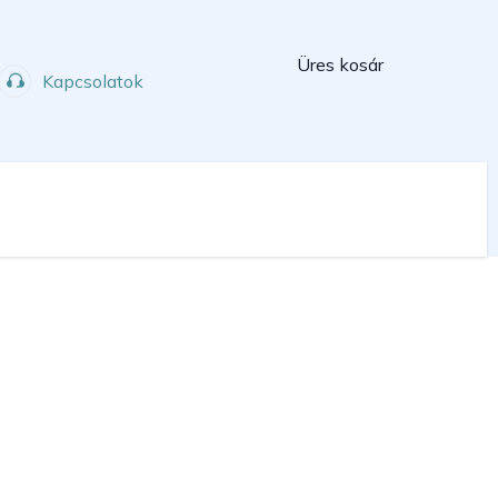
Kosár
Üres kosár
Kapcsolatok
Műhely
Sport