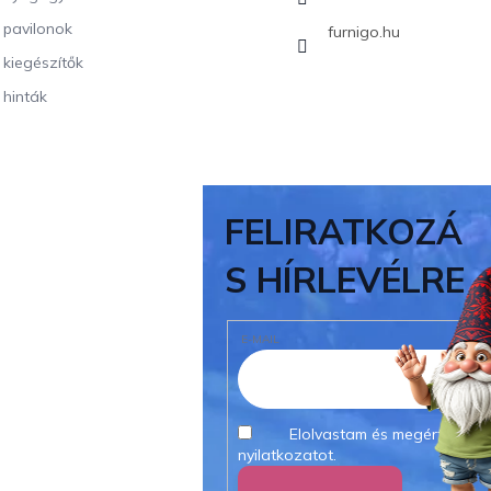
i pavilonok
furnigo.hu
i kiegészítők
 hinták
FELIRATKOZÁ
S HÍRLEVÉLRE
E-MAIL
Elolvastam és megértettem
nyilatkozatot.