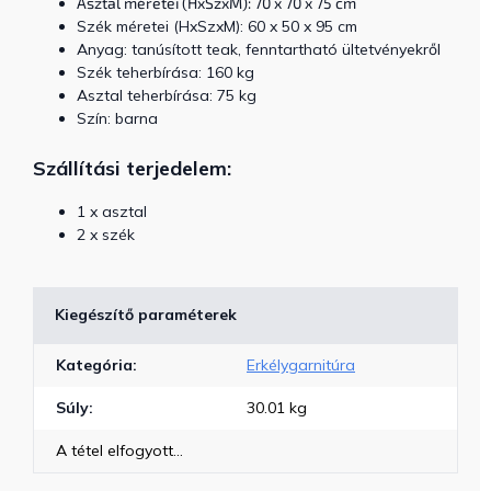
Asztal méretei (HxSzxM): 70 x 70 x 75 cm
Szék méretei (HxSzxM): 60 x 50 x 95 cm
Anyag: tanúsított teak, fenntartható ültetvényekről
Szék teherbírása: 160 kg
Asztal teherbírása: 75 kg
Szín: barna
Szállítási terjedelem:
1 x asztal
2 x szék
Kiegészítő paraméterek
Kategória
:
Erkélygarnitúra
Súly
:
30.01 kg
A tétel elfogyott…