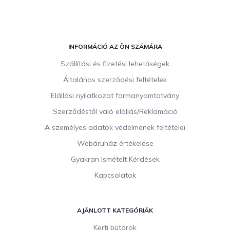
L
á
INFORMÁCIÓ AZ ÖN SZÁMÁRA
b
Szállítási és fizetési lehetőségek
l
Általános szerződési feltételek
é
c
Elállási nyilatkozat formanyomtatvány
Szerződéstől való elállás/Reklamáció
A személyes adatok védelmének feltételei
Webáruház értékelése
Gyakran Ismételt Kérdések
Kapcsolatok
AJÁNLOTT KATEGÓRIÁK
Kerti bútorok