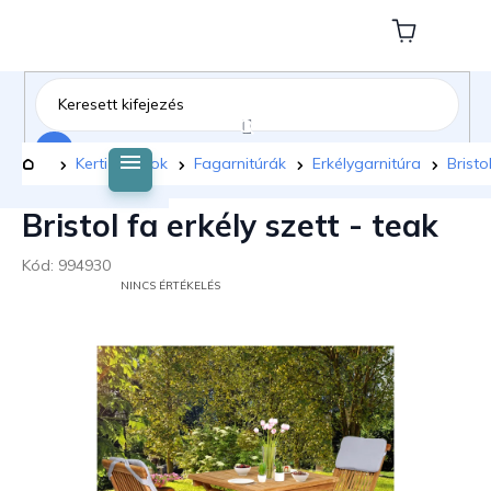
Ugrás
a
Kosár
fő
tartalomhoz
Keresés
Kezdőlap
Kerti bútorok
Fagarnitúrák
Erkélygarnitúra
Bristo
Bristol fa erkély szett - teak
Kód:
994930
A
NINCS ÉRTÉKELÉS
TERMÉK
ÁTLAGOS
ÉRTÉKELÉSE
5-
BŐL
0,0
CSILLAG.