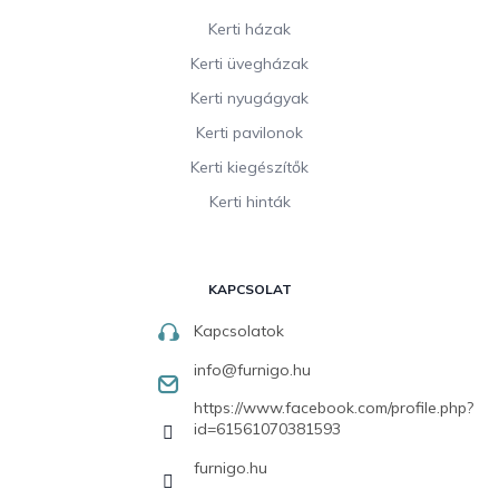
Kerti házak
Kerti üvegházak
Kerti nyugágyak
Kerti pavilonok
Kerti kiegészítők
Kerti hinták
KAPCSOLAT
Kapcsolatok
info
@
furnigo.hu
https://www.facebook.com/profile.php?
id=61561070381593
furnigo.hu