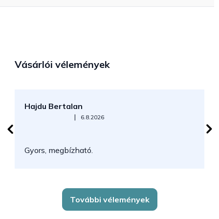
Vásárlói vélemények
Hajdu Bertalan
S
Az áruház értékelése 5-ből 5 csillag.
|
6.8.2026
N
Gyors, megbízható.
k
További vélemények