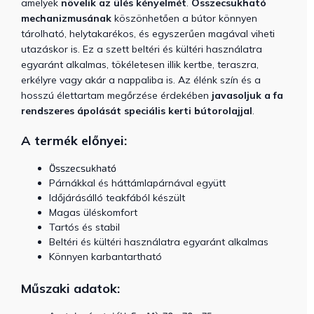
amelyek
növelik az ülés kényelmét
.
Összecsukható
mechanizmusának
köszönhetően a bútor könnyen
tárolható, helytakarékos, és egyszerűen magával viheti
utazáskor is. Ez a szett beltéri és kültéri használatra
egyaránt alkalmas, tökéletesen illik kertbe, teraszra,
erkélyre vagy akár a nappaliba is. Az élénk szín és a
hosszú élettartam megőrzése érdekében
javasoljuk a fa
rendszeres ápolását speciális kerti bútorolajjal
.
A termék előnyei:
Összecsukható
Párnákkal és háttámlapárnával együtt
Időjárásálló teakfából készült
Magas üléskomfort
Tartós és stabil
Beltéri és kültéri használatra egyaránt alkalmas
Könnyen karbantartható
Műszaki adatok: