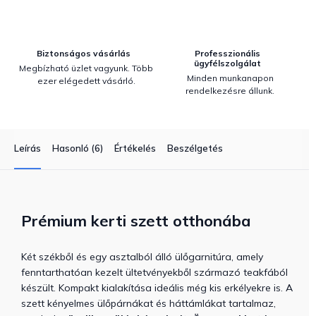
Biztonságos vásárlás
Professzionális
ügyfélszolgálat
Megbízható üzlet vagyunk. Több
Minden munkanapon
ezer elégedett vásárló.
rendelkezésre állunk.
Leírás
Hasonló (6)
Értékelés
Beszélgetés
Prémium kerti szett otthonába
Két székből és egy asztalból álló ülőgarnitúra, amely
fenntarthatóan kezelt ültetvényekből származó teakfából
készült. Kompakt kialakítása ideális még kis erkélyekre is. A
szett kényelmes ülőpárnákat és háttámlákat tartalmaz,