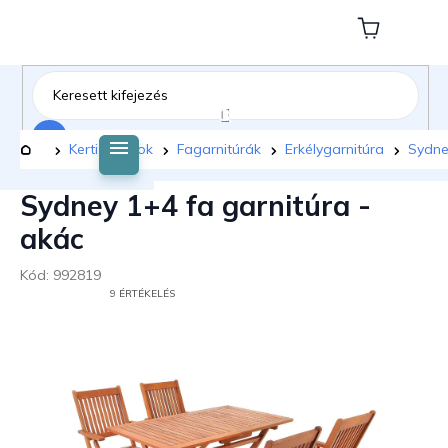
Ugrás
a
Kosár
fő
tartalomhoz
Keresés
Kezdőlap
Kerti bútorok
Fagarnitúrák
Erkélygarnitúra
Sydne
Sydney 1+4 fa garnitúra -
akác
Kód:
992819
A
9 ÉRTÉKELÉS
TERMÉK
ÁTLAGOS
ÉRTÉKELÉSE
5-
BŐL
5,0
CSILLAG.