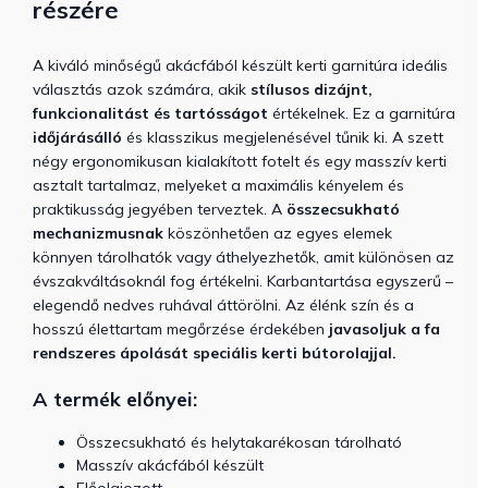
részére
A kiváló minőségű akácfából készült kerti garnitúra ideális
választás azok számára, akik
stílusos dizájnt,
funkcionalitást és tartósságot
értékelnek. Ez a garnitúra
időjárásálló
és klasszikus megjelenésével tűnik ki. A szett
négy ergonomikusan kialakított fotelt és egy masszív kerti
asztalt tartalmaz, melyeket a maximális kényelem és
praktikusság jegyében terveztek. A
összecsukható
mechanizmusnak
köszönhetően az egyes elemek
könnyen tárolhatók vagy áthelyezhetők, amit különösen az
évszakváltásoknál fog értékelni. Karbantartása egyszerű –
elegendő nedves ruhával áttörölni. Az élénk szín és a
hosszú élettartam megőrzése érdekében
javasoljuk a fa
rendszeres ápolását speciális kerti bútorolajjal.
A termék előnyei:
Összecsukható és helytakarékosan tárolható
Masszív akácfából készült
Előolajozott