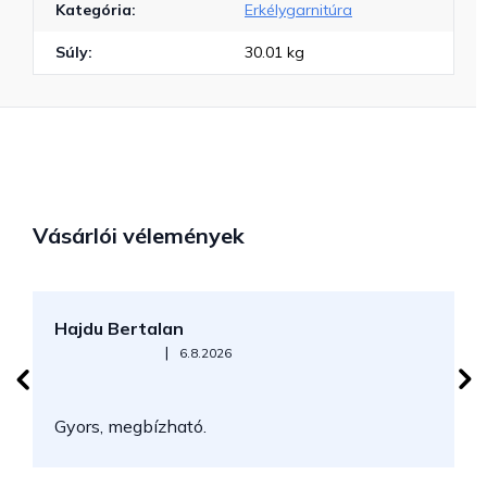
Kategória
:
Erkélygarnitúra
Súly
:
30.01 kg
Vásárlói vélemények
Hajdu Bertalan
S
Az áruház értékelése 5-ből 5 csillag.
|
6.8.2026
N
Gyors, megbízható.
k