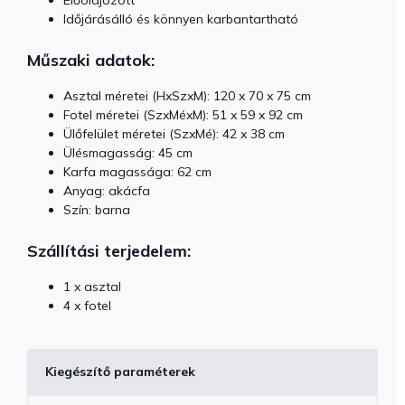
Időjárásálló és könnyen karbantartható
Műszaki adatok:
Asztal méretei (HxSzxM): 120 x 70 x 75 cm
Fotel méretei (SzxMéxM): 51 x 59 x 92 cm
Ülőfelület méretei (SzxMé): 42 x 38 cm
Ülésmagasság: 45 cm
Karfa magassága: 62 cm
Anyag:
akácfa
Szín: barna
Szállítási terjedelem:
1 x asztal
4 x fotel
Kiegészítő paraméterek