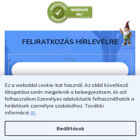
FELIRATKOZÁS HÍRLEVÉLRE
E-MAIL
Ez a weboldal cookie-kat használ. Az oldal következő
Elolvastam és megértettem az
adatvédelmi
látogatása során megjelenik a beleegyezésem, és azt
nyilatkozatot.
felhasználom.
Személyes adatok/sütik felhasználhatók a
Feliratkozás
hirdetések személyre szabásához.
További
információ
itt
.
Beállítások
Shoptet Premium készítette