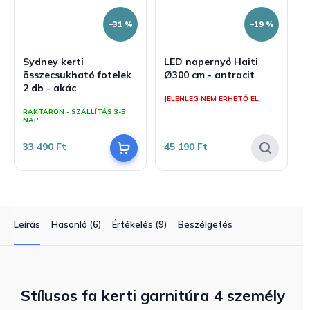
–31 %
–19 %
Sydney kerti
LED napernyő Haiti
összecsukható fotelek
Ø300 cm - antracit
2 db - akác
JELENLEG NEM ÉRHETŐ EL
RAKTÁRON - SZÁLLÍTÁS 3-5
NAP
33 490 Ft
45 190 Ft
Leírás
Hasonló (6)
Értékelés (9)
Beszélgetés
Stílusos fa kerti garnitúra 4 személy