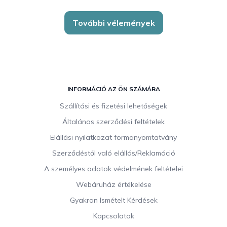
További vélemények
L
á
INFORMÁCIÓ AZ ÖN SZÁMÁRA
b
Szállítási és fizetési lehetőségek
l
Általános szerződési feltételek
é
c
Elállási nyilatkozat formanyomtatvány
Szerződéstől való elállás/Reklamáció
A személyes adatok védelmének feltételei
Webáruház értékelése
Gyakran Ismételt Kérdések
Kapcsolatok