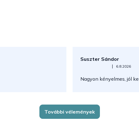
Suszter Sándor
Az áruház értékelése 5-ből 5
|
6.8.2026
Nagyon kényelmes, jól kez
További vélemények