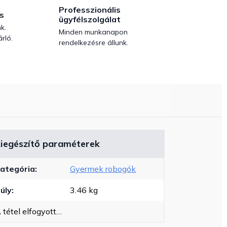
Professzionális
s
ügyfélszolgálat
k.
Minden munkanapon
rló.
rendelkezésre állunk.
iegészítő paraméterek
ategória
:
Gyermek robogók
úly
:
3.46 kg
 tétel elfogyott…