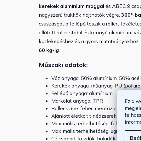
kerekek alumínium maggal
és ABEC 9 csapá
nagyszerű trükkök hajthatók végre.
360°-ba
csúszásgátló fellépő teszik a rollert tökéle
ellátott roller stabil és könnyű alumínium v
közlekedéshez és a gyors mutatványokhoz. 
60 kg-ig
.
Műszaki adatok:
Váz anyaga: 50% alumínium, 50% acél
Kerekek anyaga: műanyag, PU (poliur
Fellépő anyaga: alumínium
Markolat anyaga: TPR
Ez a w
megjel
Roller színe:
fehér, mentazöld, szürke
felhas
Ajánlott életkor: tinédzserek, 6 éves k
inform
Maximális terhelhetőség, felhasználó 
Maximális terhelhetőség, ugrásoknál: 
Beál
Célcsoport: kezdők, haladók