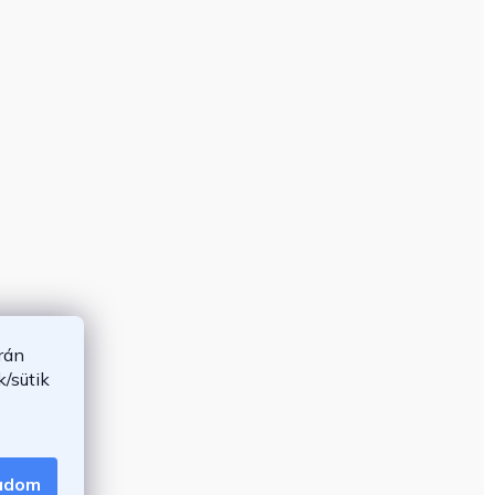
rán
/sütik
gadom