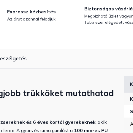
Biztonságos vásárlá
Expressz kézbesítés
Megbízható üzlet vagyun
Az árut azonnal feladjuk.
Több ezer elégedett vásá
eszélgetés
K
 legjobb trükköket mutathatod
K
S
dzsereknek és 6 éves kortól gyerekeknek
, akik
A
lenni. A gyors és sima gurulást a
100 mm-es PU