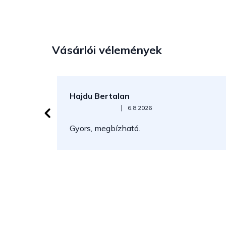
Vásárlói vélemények
Hajdu Bertalan
Az áruház értékelése 5-ből 5 csillag.
|
6.8.2026
Gyors, megbízható.