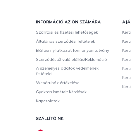
L
á
b
INFORMÁCIÓ AZ ÖN SZÁMÁRA
AJÁ
l
Szállítási és fizetési lehetőségek
Kert
é
c
Általános szerződési feltételek
Kert
Elállási nyilatkozat formanyomtatvány
Kert
Szerződéstől való elállás/Reklamáció
Kert
A személyes adatok védelmének
Kert
feltételei
Kert
Webáruház értékelése
Kerti
Gyakran Ismételt Kérdések
Kapcsolatok
SZÁLLÍTÓINK