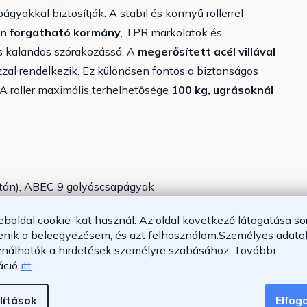
gyakkal biztosítják. A stabil és könnyű rollerrel
n forgatható kormány
, TPR markolatok és
tes kalandos szórakozássá. A
megerősített acél villával
ázzal rendelkezik. Ez különösen fontos a biztonságos
A roller maximális terhelhetősége
100 kg, ugrásoknál
etán), ABEC 9 golyóscsapágyak
eboldal cookie-kat használ. Az oldal következő látogatása so
enik a beleegyezésem, és azt felhasználom.
Személyes adatok
ználhatók a hirdetések személyre szabásához.
További
ortól gyerekek
áció
itt
.
súlya: 100 kg
60 kg
lítások
Elfo