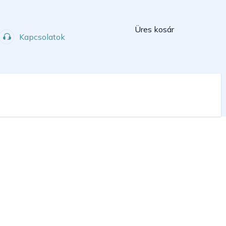
Kosár
Üres kosár
Kapcsolatok
Műhely
Sport