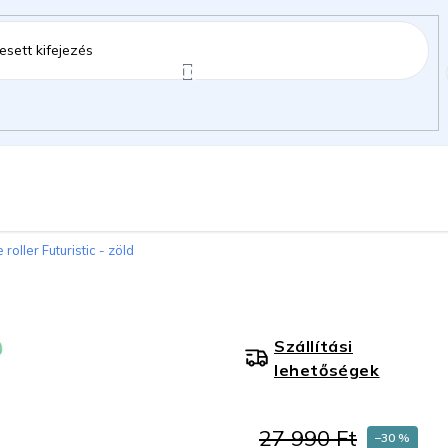
ztartás
Kerti kiegészítők
Gyermekeknek
 roller Futuristic - zöld
gok
Szállítási
lehetőségek
27 990 Ft
–30 %