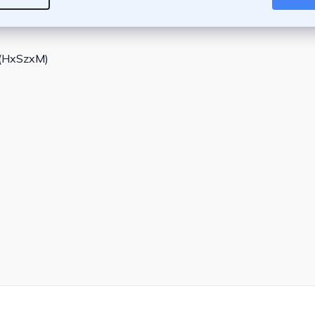
m (HxSzxM)