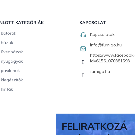
NLOTT KATEGÓRIÁK
KAPCSOLAT
i bútorok
Kapcsolatok
i házak
info
@
furnigo.hu
i üvegházak
https://www.facebook.
id=61561070381593
i nyugágyak
i pavilonok
furnigo.hu
i kiegészítők
 hinták
FELIRATKOZÁ