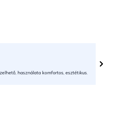
Herczeg
 csillag.
Az áruház
elhető, használata komfortos, esztétikus.