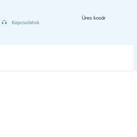
Kosár
Üres kosár
Kapcsolatok
Műhely
Sport