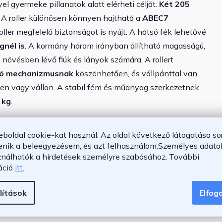
el gyermeke pillanatok alatt elérheti célját.
Két 205
 A roller különösen könnyen hajtható a
ABEC7
ller megfelelő biztonságot is nyújt. A hátsó fék lehetővé
nél is
. A kormány három irányban állítható magasságú,
is növésben lévő fiúk és lányok számára. A rollert
dó mechanizmusnak
köszönhetően, és vállpánttal van
en vagy vállon. A stabil fém és műanyag szerkezetnek
 kg
.
eboldal cookie-kat használ. Az oldal következő látogatása so
enik a beleegyezésem, és azt felhasználom.
Személyes adatok
ználhatók a hirdetések személyre szabásához.
További
áció
itt
.
lítások
Elfo