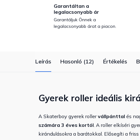
Garantáltan a
legalacsonyabb ár
Garantáljuk Önnek a
legalacsonyabb árat a piacon.
Leírás
Hasonló (12)
Értékelés
B
Gyerek roller ideális k
A Skaterboy gyerek roller
vállpánttal
és nag
számára 3 éves kortól
. A roller elkíséri 
kirándulásokra a barátokkal. Elősegíti a fr