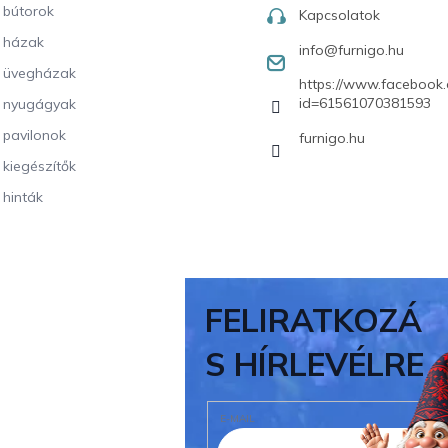
i bútorok
Kapcsolatok
i házak
info
@
furnigo.hu
i üvegházak
https://www.facebook.
id=61561070381593
i nyugágyak
i pavilonok
furnigo.hu
i kiegészítők
 hinták
FELIRATKOZÁ
S HÍRLEVÉLRE
E-MAIL