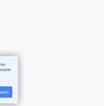
rán
/sütik
gadom