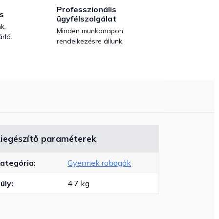
Professzionális
s
ügyfélszolgálat
k.
Minden munkanapon
rló.
rendelkezésre állunk.
iegészítő paraméterek
ategória
:
Gyermek robogók
úly
:
4.7 kg