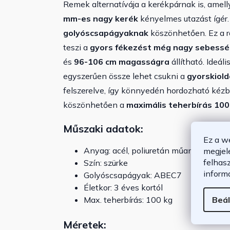
Remek alternatívája a kerékpárnak is, amelly
mm-es nagy kerék
kényelmes utazást ígér.
golyóscsapágyaknak
köszönhetően. Ez a ro
teszi a
gyors fékezést még nagy sebesség
és
96-106 cm magasságra
állítható. Ideál
egyszerűen össze lehet csukni a
gyorskiol
felszerelve, így könnyedén hordozható kézb
köszönhetően a
maximális teherbírás 100
Műszaki adatok:
Ez a w
Anyag: acél, poliuretán műanyag
megjel
felhas
Szín: szürke
inform
Golyóscsapágyak: ABEC7
Életkor: 3 éves kortól
Beál
Max. teherbírás: 100 kg
Méretek: