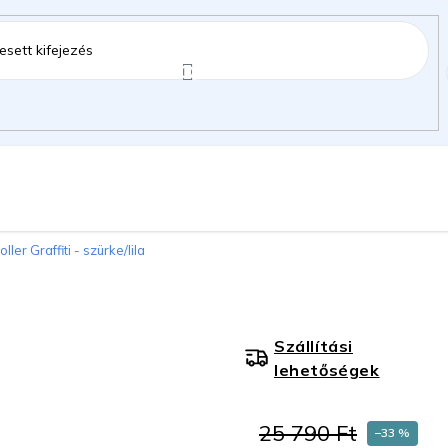
ztartás
Kerti kiegészítők
Gyermekeknek
ller Graffiti - szürke/lila
gok
Szállítási
lehetőségek
25 790 Ft
–33 %