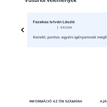
Vásárlói vélemények
Fazekas István László
Az áruház értékelése 5-ből 5 csillag.
|
8.8.2026
Korrekt, pontos, egyéni igényemnek megfel
L
á
b
INFORMÁCIÓ AZ ÖN SZÁMÁRA
AJÁ