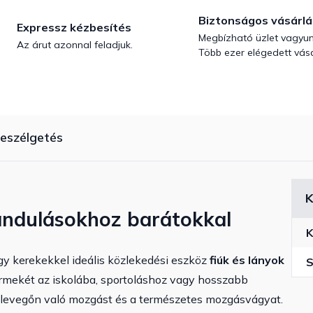
Biztonságos vásárlá
Expressz kézbesítés
Megbízható üzlet vagyun
Az árut azonnal feladjuk.
Több ezer elégedett vásá
eszélgetés
K
irándulásokhoz barátokkal
K
y kerekekkel ideális közlekedési eszköz
fiúk és lányok
S
gyermekét az iskolába, sportoláshoz vagy hosszabb
iss levegőn való mozgást és a természetes mozgásvágyat.