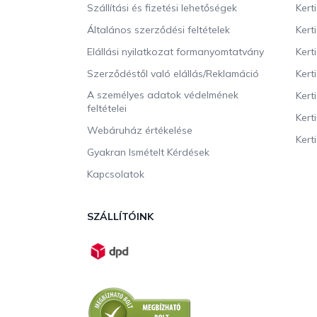
l
Szállítási és fizetési lehetőségek
Kert
é
c
Általános szerződési feltételek
Kert
Elállási nyilatkozat formanyomtatvány
Kert
Szerződéstől való elállás/Reklamáció
Kert
A személyes adatok védelmének
Kert
feltételei
Kert
Webáruház értékelése
Kerti
Gyakran Ismételt Kérdések
Kapcsolatok
SZÁLLÍTÓINK