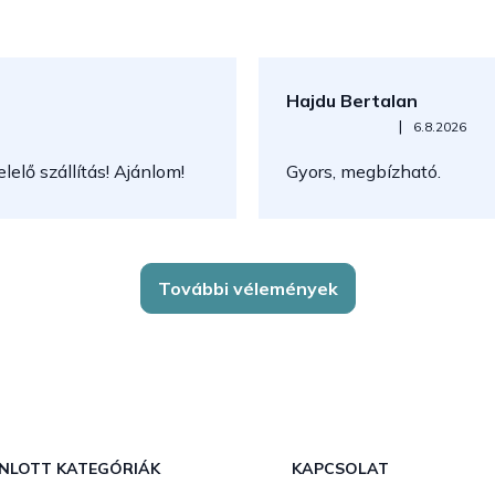
Hajdu Bertalan
Az áruház értékelése 5-ből 5
|
6.8.2026
elő szállítás! Ajánlom!
Gyors, megbízható.
További vélemények
NLOTT KATEGÓRIÁK
KAPCSOLAT