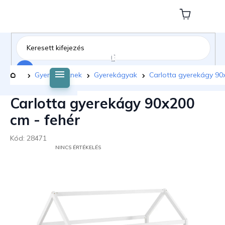
Ugrás
a
Kosár
fő
tartalomhoz
Keresés
Kezdőlap
Gyermekeknek
Gyerekágyak
Carlotta gyerekágy 90
Carlotta gyerekágy 90x200
cm - fehér
Kód:
28471
A
NINCS ÉRTÉKELÉS
TERMÉK
ÁTLAGOS
ÉRTÉKELÉSE
5-
BŐL
0,0
CSILLAG.