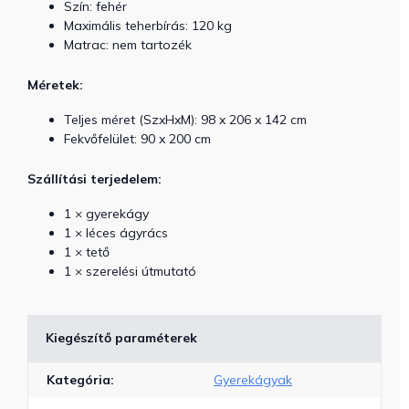
Szín: fehér
Maximális teherbírás: 120 kg
Matrac: nem tartozék
Méretek:
Teljes méret (SzxHxM): 98 x 206 x 142 cm
Fekvőfelület: 90 x 200 cm
Szállítási terjedelem:
1 × gyerekágy
1 × léces ágyrács
1 × tető
1 × szerelési útmutató
Kiegészítő paraméterek
Kategória
:
Gyerekágyak