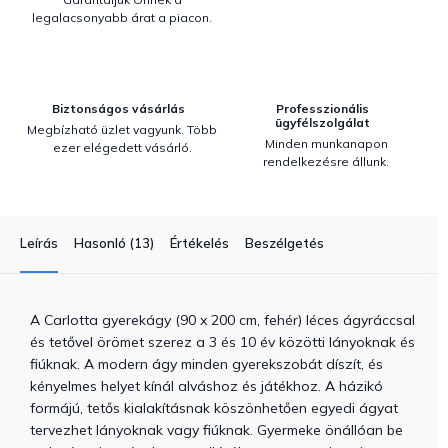
legalacsonyabb árat a piacon.
Biztonságos vásárlás
Professzionális
ügyfélszolgálat
Megbízható üzlet vagyunk. Több
Minden munkanapon
ezer elégedett vásárló.
rendelkezésre állunk.
Leírás
Hasonló (13)
Értékelés
Beszélgetés
A Carlotta gyerekágy (90 x 200 cm, fehér) léces ágyráccsal
és tetővel örömet szerez a 3 és 10 év közötti lányoknak és
fiúknak. A modern ágy minden gyerekszobát díszít, és
kényelmes helyet kínál alváshoz és játékhoz. A házikó
formájú, tetős kialakításnak köszönhetően egyedi ágyat
tervezhet lányoknak vagy fiúknak. Gyermeke önállóan be