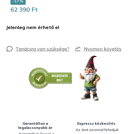
–17 %
62 390 Ft
Egységár:
Jelenleg nem érhető el
Nyomon követés
Garantáltan a
Expressz kézbesítés
legalacsonyabb ár
Az árut azonnal feladjuk.
Garantáljuk Önnek a