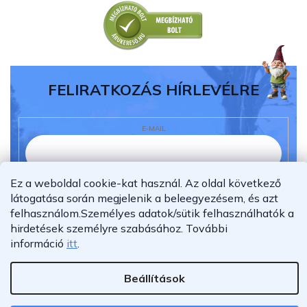
FELIRATKOZÁS HÍRLEVÉLRE
E-MAIL
Ez a weboldal cookie-kat használ. Az oldal következő
Elolvastam és megértettem az
adatvédelmi
látogatása során megjelenik a beleegyezésem, és azt
nyilatkozatot.
felhasználom.
Személyes adatok/sütik felhasználhatók a
Feliratkozás
hirdetések személyre szabásához.
További
információ
itt
.
Beállítások
Shoptet Premium készítette