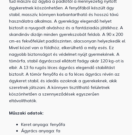
tud mászni az ágyba a padlótól a mennyezetig nyitott
ágykeretnek köszönhetően. A fenyőfából készült ágy
stabil, masszív, könnyen karbantartható és hosszú távú
használatra alkalmas. A gyerekágy elegendő helyet
biztosít a nyugodt alváshoz és a fantáziadús játékhoz. A
skandináv dizájn minden gyerekszobát feldob. A 90 x 200
cm-es fekvőfelület padlószinten, alacsonyan helyezkedik el.
Mivel közel van a földhöz, elkerülhető a mély esés. Ez
nagyobb biztonságot és védelmet nyújt gyermekének. A
tömörfa, stabil ágyráccsal ellátott faágy akár 120 kg-ot is
elbír. A 13 fa rugós léces ágyrács elegendő stabilitást
biztosít. A tömör fenyőfa és a fa léces ágyrács révén az
ágykeret stabil, és ideális azoknak a gyerekeknek, akik
szeretnek játszani. A könnyen tisztítható felületnek
köszönhetően a szennyeződések egyszerűen
eltávolíthatók.
Műszaki adatok:
Keret anyaga: fenyőfa
Ágyrács anyaga: fa