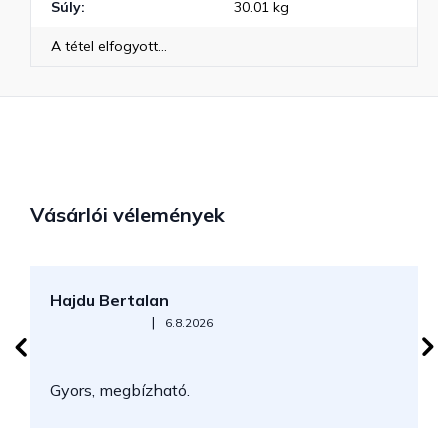
Súly
:
30.01 kg
A tétel elfogyott…
Vásárlói vélemények
Hajdu Bertalan
S
Az áruház értékelése 5-ből 5 csillag.
|
6.8.2026
N
Gyors, megbízható.
k