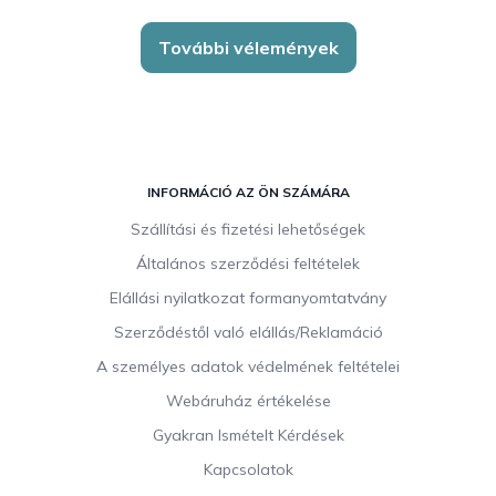
További vélemények
L
á
INFORMÁCIÓ AZ ÖN SZÁMÁRA
b
Szállítási és fizetési lehetőségek
l
Általános szerződési feltételek
é
c
Elállási nyilatkozat formanyomtatvány
Szerződéstől való elállás/Reklamáció
A személyes adatok védelmének feltételei
Webáruház értékelése
Gyakran Ismételt Kérdések
Kapcsolatok