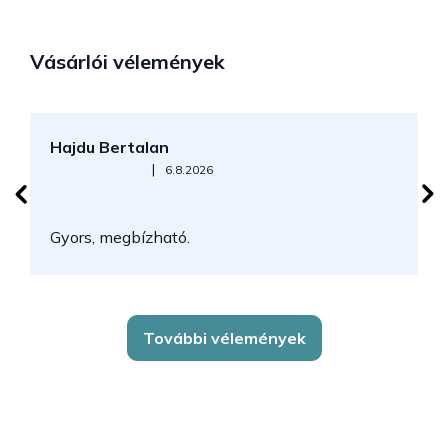
Vásárlói vélemények
Hajdu Bertalan
S
Az áruház értékelése 5-ből 5 csillag.
|
6.8.2026
N
Gyors, megbízható.
k
További vélemények