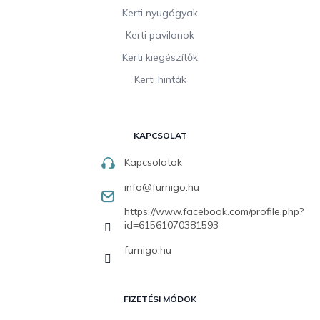
Kerti nyugágyak
Kerti pavilonok
Kerti kiegészítők
Kerti hinták
KAPCSOLAT
Kapcsolatok
info
@
furnigo.hu
https://www.facebook.com/profile.php?
id=61561070381593
furnigo.hu
FIZETÉSI MÓDOK