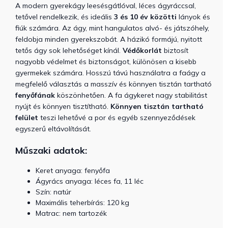
A modern gyerekágy leesésgátlóval, léces ágyráccsal,
tetővel rendelkezik, és ideális
3 és 10 év közötti
lányok és
fiúk számára. Az ágy, mint hangulatos alvó- és játszóhely,
feldobja minden gyerekszobát. A házikó formájú, nyitott
tetős ágy sok lehetőséget kínál.
Védőkorlát
biztosít
nagyobb védelmet és biztonságot, különösen a kisebb
gyermekek számára. Hosszú távú használatra a faágy a
megfelelő választás a masszív és könnyen tisztán tartható
fenyőfának
köszönhetően.
A fa ágykeret nagy stabilitást
nyújt és könnyen tisztítható.
Könnyen tisztán tartható
felület
teszi lehetővé a por és egyéb szennyeződések
egyszerű eltávolítását.
Műszaki adatok:
Keret anyaga: fenyőfa
Ágyrács anyaga: léces fa, 11 léc
Szín: natúr
Maximális teherbírás: 120 kg
Matrac: nem tartozék