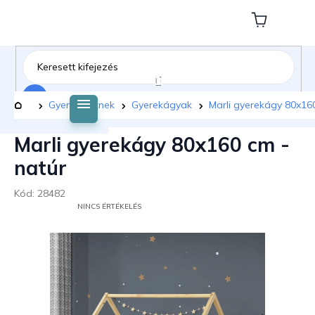
Ugrás
a
Kosár
fő
tartalomhoz
Keresés
Kezdőlap
Gyermekeknek
Gyerekágyak
Marli gyerekágy 80x160
Marli gyerekágy 80x160 cm -
natúr
Kód:
28482
A
NINCS ÉRTÉKELÉS
TERMÉK
ÁTLAGOS
ÉRTÉKELÉSE
5-
BŐL
0,0
CSILLAG.