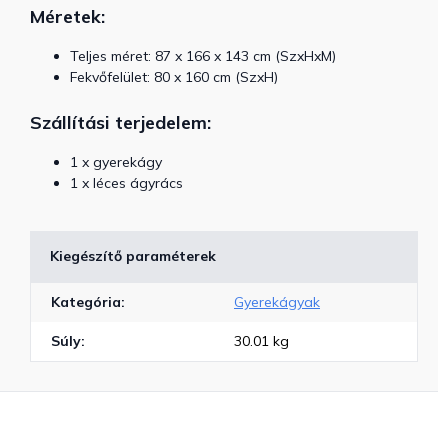
Méretek:
Teljes méret:
87 x 166 x 143 cm
(SzxHxM)
Fekvőfelület: 80 x 160 cm (SzxH)
Szállítási terjedelem:
1 x gyerekágy
1 x léces ágyrács
Kiegészítő paraméterek
Kategória
:
Gyerekágyak
Súly
:
30.01 kg