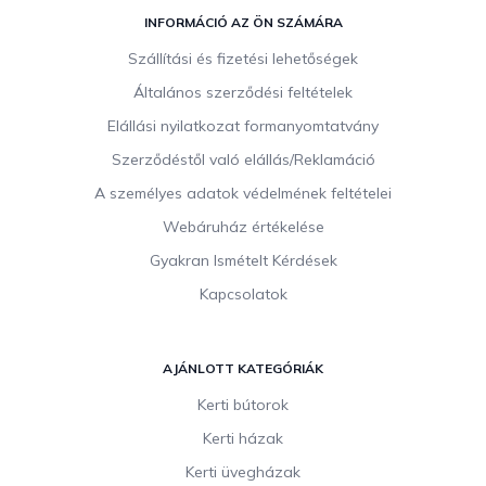
L
á
INFORMÁCIÓ AZ ÖN SZÁMÁRA
b
Szállítási és fizetési lehetőségek
l
Általános szerződési feltételek
é
c
Elállási nyilatkozat formanyomtatvány
Szerződéstől való elállás/Reklamáció
A személyes adatok védelmének feltételei
Webáruház értékelése
Gyakran Ismételt Kérdések
Kapcsolatok
AJÁNLOTT KATEGÓRIÁK
Kerti bútorok
Kerti házak
Kerti üvegházak