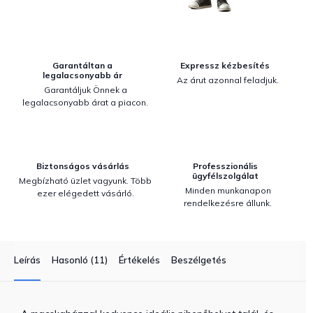
Garantáltan a
Expressz kézbesítés
legalacsonyabb ár
Az árut azonnal feladjuk.
Garantáljuk Önnek a
legalacsonyabb árat a piacon.
Biztonságos vásárlás
Professzionális
ügyfélszolgálat
Megbízható üzlet vagyunk. Több
Minden munkanapon
ezer elégedett vásárló.
rendelkezésre állunk.
Leírás
Hasonló (11)
Értékelés
Beszélgetés