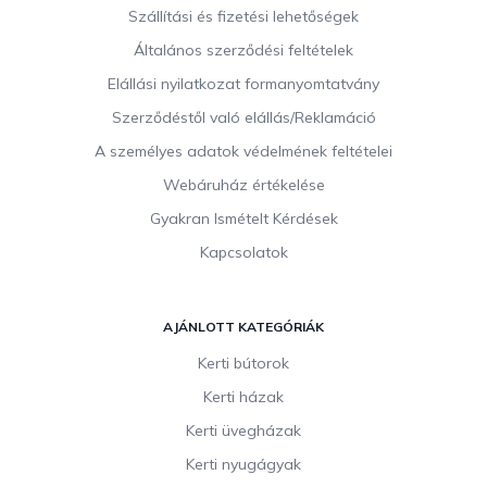
b
Szállítási és fizetési lehetőségek
l
Általános szerződési feltételek
é
c
Elállási nyilatkozat formanyomtatvány
Szerződéstől való elállás/Reklamáció
A személyes adatok védelmének feltételei
Webáruház értékelése
Gyakran Ismételt Kérdések
Kapcsolatok
AJÁNLOTT KATEGÓRIÁK
Kerti bútorok
Kerti házak
Kerti üvegházak
Kerti nyugágyak