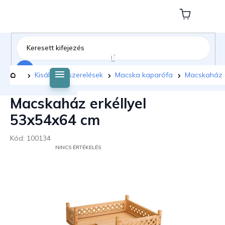
Ugrás
a
Kosár
fő
tartalomhoz
Keresés
Kezdőlap
Kisállat felszerelések
Macska kaparófa
Macskaház e
Macskaház erkéllyel
53x54x64 cm
Kód:
100134
A
NINCS ÉRTÉKELÉS
TERMÉK
ÁTLAGOS
ÉRTÉKELÉSE
5-
BŐL
0,0
CSILLAG.