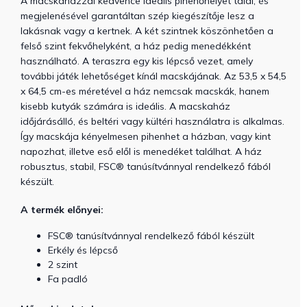
A macskaházzal kedvence ideális pihenőhelyet talál, és
megjelenésével garantáltan szép kiegészítője lesz a
lakásnak vagy a kertnek. A két szintnek köszönhetően a
felső szint fekvőhelyként, a ház pedig menedékként
használható. A teraszra egy kis lépcső vezet, amely
további játék lehetőséget kínál macskájának. Az 53,5 x 54,5
x 64,5 cm-es méretével a ház nemcsak macskák, hanem
kisebb kutyák számára is ideális. A macskaház
időjárásálló, és beltéri vagy kültéri használatra is alkalmas.
Így macskája kényelmesen pihenhet a házban, vagy kint
napozhat, illetve eső elől is menedéket találhat. A ház
robusztus, stabil, FSC® tanúsítvánnyal rendelkező fából
készült.
A termék előnyei:
FSC® tanúsítvánnyal rendelkező fából készült
Erkély és lépcső
2 szint
Fa padló