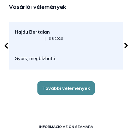
Vásárlói vélemények
Hajdu Bertalan
S
Az áruház értékelése 5-ből 5 csillag.
|
6.8.2026
N
Gyors, megbízható.
k
További vélemények
L
á
INFORMÁCIÓ AZ ÖN SZÁMÁRA