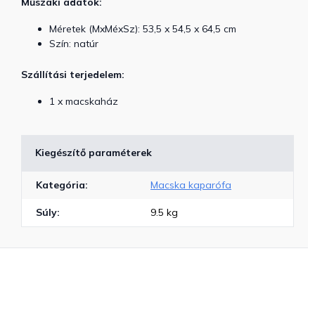
Műszaki adatok:
Méretek (MxMéxSz): 53,5 x 54,5 x 64,5 cm
Szín: natúr
Szállítási terjedelem:
1 x macskaház
Kiegészítő paraméterek
Kategória
:
Macska kaparófa
Súly
:
9.5 kg