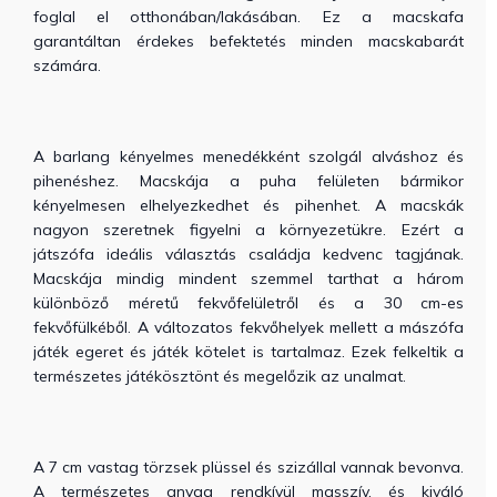
foglal el otthonában/lakásában. Ez a macskafa
garantáltan érdekes befektetés minden macskabarát
számára.
A barlang kényelmes menedékként szolgál alváshoz és
pihenéshez. Macskája a puha felületen bármikor
kényelmesen elhelyezkedhet és pihenhet. A macskák
nagyon szeretnek figyelni a környezetükre. Ezért a
játszófa ideális választás családja kedvenc tagjának.
Macskája mindig mindent szemmel tarthat a három
különböző méretű fekvőfelületről és a 30 cm-es
fekvőfülkéből. A változatos fekvőhelyek mellett a mászófa
játék egeret és játék kötelet is tartalmaz. Ezek felkeltik a
természetes játékösztönt és megelőzik az unalmat.
A 7 cm vastag törzsek plüssel és szizállal vannak bevonva.
A természetes anyag rendkívül masszív, és kiváló