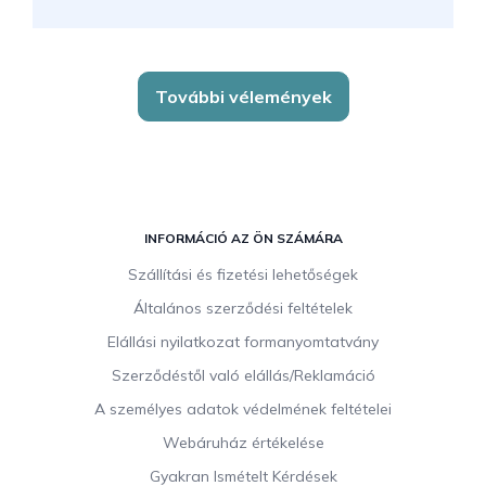
További vélemények
L
á
INFORMÁCIÓ AZ ÖN SZÁMÁRA
b
Szállítási és fizetési lehetőségek
l
Általános szerződési feltételek
é
c
Elállási nyilatkozat formanyomtatvány
Szerződéstől való elállás/Reklamáció
A személyes adatok védelmének feltételei
Webáruház értékelése
Gyakran Ismételt Kérdések