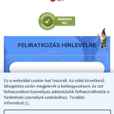
FELIRATKOZÁS HÍRLEVÉLRE
E-MAIL
Ez a weboldal cookie-kat használ. Az oldal következő
Elolvastam és megértettem az
adatvédelmi
látogatása során megjelenik a beleegyezésem, és azt
nyilatkozatot.
felhasználom.
Személyes adatok/sütik felhasználhatók a
Feliratkozás
hirdetések személyre szabásához.
További
információ
itt
.