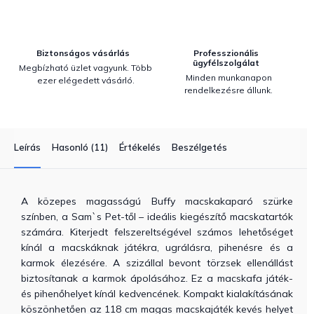
Biztonságos vásárlás
Professzionális
ügyfélszolgálat
Megbízható üzlet vagyunk. Több
Minden munkanapon
ezer elégedett vásárló.
rendelkezésre állunk.
Leírás
Hasonló (11)
Értékelés
Beszélgetés
A közepes magasságú Buffy macskakaparó szürke
színben, a Sam`s Pet-től – ideális kiegészítő macskatartók
számára. Kiterjedt felszereltségével számos lehetőséget
kínál a macskáknak játékra, ugrálásra, pihenésre és a
karmok élezésére. A szizállal bevont törzsek ellenállást
biztosítanak a karmok ápolásához. Ez a macskafa játék-
és pihenőhelyet kínál kedvencének. Kompakt kialakításának
köszönhetően az 118 cm magas macskajáték kevés helyet