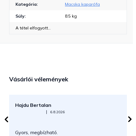
Kategória
:
Macska kaparófa
Súly
:
8.5 kg
A tétel elfogyott…
Vásárlói vélemények
Hajdu Bertalan
S
Az áruház értékelése 5-ből 5 csillag.
|
6.8.2026
N
Gyors, megbízható.
k