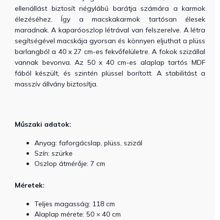
ellenállást biztosít négylábú barátja számára a karmok
élezéséhez. Így a macskakarmok tartósan élesek
maradnak. A kaparóoszlop létrával van felszerelve. A létra
segítségével macskája gyorsan és könnyen eljuthat a plüss
barlangból a 40 x 27 cm-es fekvőfelületre. A fokok szizállal
vannak bevonva. Az 50 x 40 cm-es alaplap tartós MDF
fából készült, és szintén plüssel borított. A stabilitást a
masszív állvány biztosítja.
Műszaki adatok:
Anyag: faforgácslap, plüss, szizál
Szín: szürke
Oszlop átmérője: 7 cm
Méretek:
Teljes magasság: 118 cm
Alaplap mérete: 50 × 40 cm