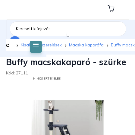
Ugrás
a
Kosár
fő
tartalomhoz
Keresés
Kezdőlap
Kisállat felszerelések
Macska kaparófa
Buffy macsk
Buffy macskakaparó - szürke
Kód:
27111
A
NINCS ÉRTÉKELÉS
TERMÉK
ÁTLAGOS
ÉRTÉKELÉSE
5-
BŐL
0,0
CSILLAG.