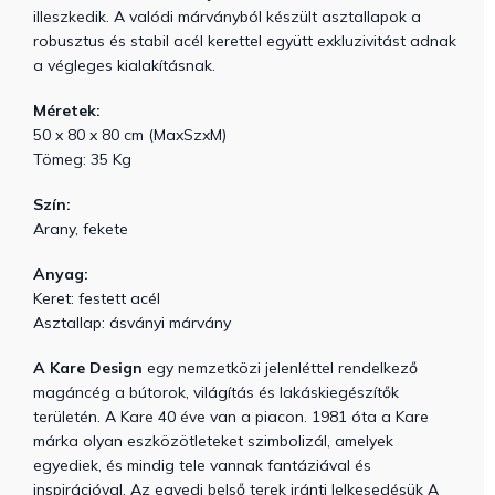
illeszkedik. A valódi márványból készült asztallapok a
robusztus és stabil acél kerettel együtt exkluzivitást adnak
a végleges kialakításnak.
Méretek:
50 x 80 x 80 cm (MaxSzxM)
Tömeg: 35 Kg
Szín:
Arany, fekete
Anyag:
Keret: festett acél
Asztallap: ásványi márvány
A Kare Design
egy nemzetközi jelenléttel rendelkező
magáncég a bútorok, világítás és lakáskiegészítők
területén. A Kare 40 éve van a piacon. 1981 óta a Kare
márka olyan eszközötleteket szimbolizál, amelyek
egyediek, és mindig tele vannak fantáziával és
inspirációval. Az egyedi belső terek iránti lelkesedésük ​A