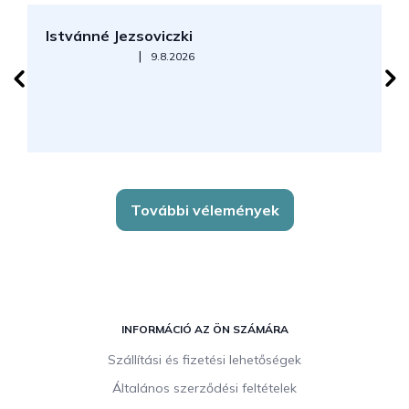
Istvánné Jezsoviczki
R
Az áruház értékelése 5-ből 5 csillag.
|
9.8.2026
További vélemények
L
á
INFORMÁCIÓ AZ ÖN SZÁMÁRA
b
Szállítási és fizetési lehetőségek
l
Általános szerződési feltételek
é