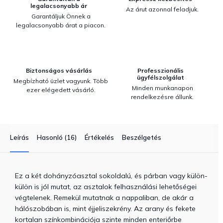
legalacsonyabb ár
Az árut azonnal feladjuk.
Garantáljuk Önnek a
legalacsonyabb árat a piacon.
Biztonságos vásárlás
Professzionális
ügyfélszolgálat
Megbízható üzlet vagyunk. Több
Minden munkanapon
ezer elégedett vásárló.
rendelkezésre állunk.
Leírás
Hasonló (16)
Értékelés
Beszélgetés
Ez a két dohányzóasztal sokoldalú, és párban vagy külön-
külön is jól mutat, az asztalok felhasználási lehetőségei
végtelenek. Remekül mutatnak a nappaliban, de akár a
hálószobában is, mint éjjeliszekrény. Az arany és fekete
kortalan színkombinációja szinte minden enteriőrbe