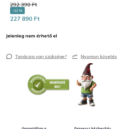
292 390 Ft
–22 %
227 890 Ft
Egységár:
Jelenleg nem érhető el
Nyomon követés
Garantáltan a
Expressz kézbesítés