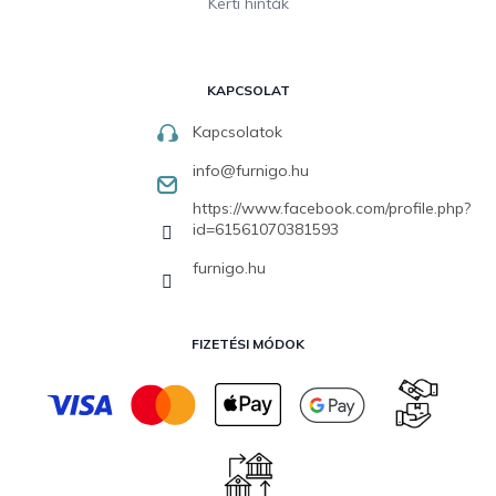
Kerti hinták
KAPCSOLAT
Kapcsolatok
info
@
furnigo.hu
https://www.facebook.com/profile.php?
id=61561070381593
furnigo.hu
FIZETÉSI MÓDOK