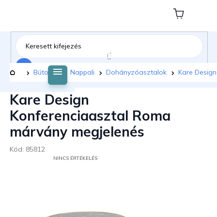
Ugrás
a
Kosár
fő
tartalomhoz
Keresés
Kezdőlap
Bútorok
Nappali
Dohányzóasztalok
Kare Design
Kare Design
Konferenciaasztal Roma
márvány megjelenés
Kód:
85812
A
NINCS ÉRTÉKELÉS
TERMÉK
ÁTLAGOS
ÉRTÉKELÉSE
5-
BŐL
0,0
CSILLAG.