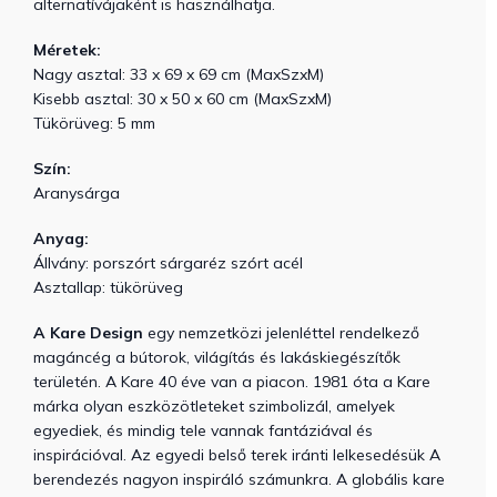
alternatívájaként is használhatja.
Méretek:
Nagy asztal: 33 x 69 x 69 cm (MaxSzxM)
Kisebb asztal: 30 x 50 x 60 cm (MaxSzxM)
Tükörüveg: 5 mm
Szín:
Aranysárga
Anyag:
Állvány: porszórt sárgaréz szórt acél
Asztallap: tükörüveg
A Kare Design
egy nemzetközi jelenléttel rendelkező
magáncég a bútorok, világítás és lakáskiegészítők
területén. A Kare 40 éve van a piacon. 1981 óta a Kare
márka olyan eszközötleteket szimbolizál, amelyek
egyediek, és mindig tele vannak fantáziával és
inspirációval. Az egyedi belső terek iránti lelkesedésük ​A
berendezés nagyon inspiráló számunkra. A globális kare