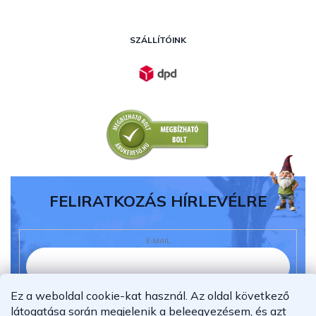
SZÁLLÍTÓINK
FELIRATKOZÁS HÍRLEVÉLRE
E-MAIL
Ez a weboldal cookie-kat használ. Az oldal következő
Elolvastam és megértettem az
adatvédelmi
látogatása során megjelenik a beleegyezésem, és azt
nyilatkozatot.