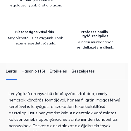
legalacsonyabb árat a piacon.
Biztonságos vásárlás
Professzionális
ügyfélszolgálat
Megbízható üzlet vagyunk. Több
Minden munkanapon
ezer elégedett vásárló.
rendelkezésre állunk.
Leírás
Hasonló (16)
Értékelés
Beszélgetés
Lenyűgöző aranyszínű dohányzóasztal-duó, amely
nemcsak körkörös formájával, hanem filigrán, magasfényű
keretével is lenyűgöz, a szokatlan tükörkialakítású
asztallap luxus benyomást kelt. Az asztalok varázslatot
kölcsönöznek nappalijának, és szinte minden kanapéhoz
passzolnak. Ezeket az asztalokat az éjjeliszekrények