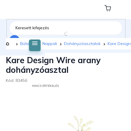
Ugrás
a
Kosár
fő
tartalomhoz
Keresés
Kezdőlap
Bútorok
Nappali
Dohányzóasztalok
Kare Design
Kare Design Wire arany
dohányzóasztal
Kód:
83456
A
NINCS ÉRTÉKELÉS
TERMÉK
ÁTLAGOS
ÉRTÉKELÉSE
5-
BŐL
0,0
CSILLAG.