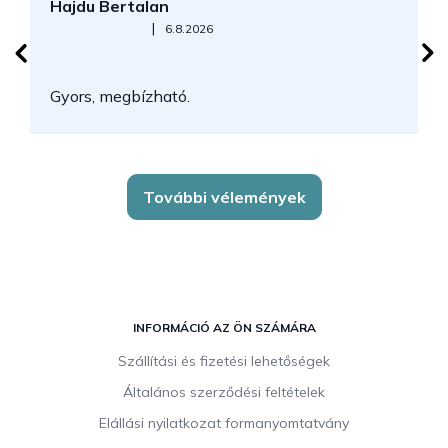
Hajdu Bertalan
S
Az áruház értékelése 5-ből 5 csillag.
|
6.8.2026
N
Gyors, megbízható.
k
További vélemények
L
á
INFORMÁCIÓ AZ ÖN SZÁMÁRA
b
Szállítási és fizetési lehetőségek
l
Általános szerződési feltételek
é
c
Elállási nyilatkozat formanyomtatvány