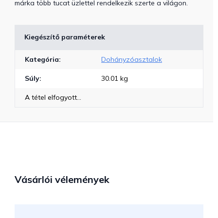
márka több tucat üzlettel rendelkezik szerte a világon.
Kiegészítő paraméterek
Kategória
:
Dohányzóasztalok
Súly
:
30.01 kg
A tétel elfogyott…
Vásárlói vélemények