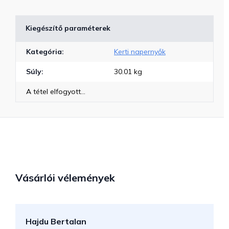
Kiegészítő paraméterek
Kategória
:
Kerti napernyők
Súly
:
30.01 kg
A tétel elfogyott…
Vásárlói vélemények
Hajdu Bertalan
S