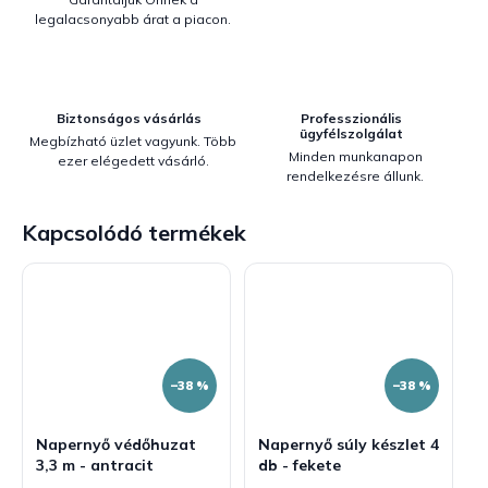
legalacsonyabb árat a piacon.
Biztonságos vásárlás
Professzionális
ügyfélszolgálat
Megbízható üzlet vagyunk. Több
Minden munkanapon
ezer elégedett vásárló.
rendelkezésre állunk.
Kapcsolódó termékek
–38 %
–38 %
Napernyő védőhuzat
Napernyő súly készlet 4
3,3 m - antracit
db - fekete