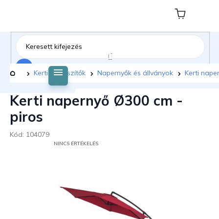
Ugrás
a
Kosár
fő
tartalomhoz
Keresés
Kezdőlap
Kerti kiegészítők
Napernyők és állványok
Kerti nape
Kerti napernyő Ø300 cm -
piros
Kód:
104079
A
NINCS ÉRTÉKELÉS
TERMÉK
ÁTLAGOS
ÉRTÉKELÉSE
5-
BŐL
0,0
CSILLAG.