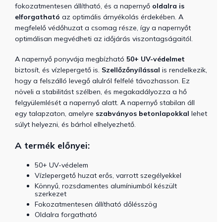
fokozatmentesen állítható, és a napernyő
oldalra is
elforgatható
az optimális árnyékolás érdekében. A
megfelelő védőhuzat a csomag része, így a napernyőt
optimálisan megvédheti az időjárás viszontagságaitól.
A napernyő ponyvája megbízható
50+ UV-védelmet
biztosít, és vízlepergető is.
Szellőzőnyílással
is rendelkezik,
hogy a felszálló levegő alulról felfelé távozhasson. Ez
növeli a stabilitást szélben, és megakadályozza a hő
felgyülemlését a napernyő alatt. A napernyő stabilan áll
egy talapzaton, amelyre
szabványos betonlapokkal
lehet
súlyt helyezni, és bárhol elhelyezhető.
A termék előnyei:
50+ UV-védelem
Vízlepergető huzat erős, varrott szegélyekkel
Könnyű, rozsdamentes alumíniumból készült
szerkezet
Fokozatmentesen állítható dőlésszög
Oldalra forgatható