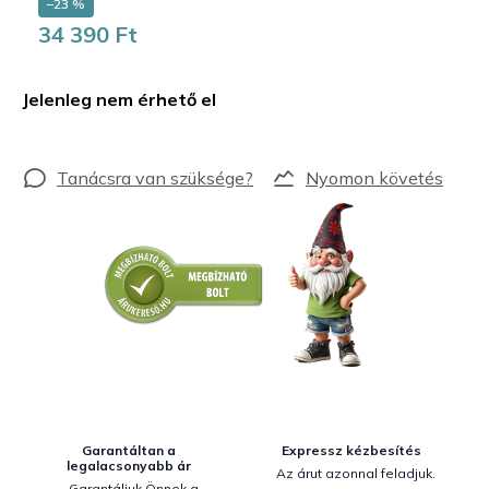
–23 %
34 390 Ft
Egységár:
Jelenleg nem érhető el
Nyomon követés
Garantáltan a
Expressz kézbesítés
legalacsonyabb ár
Az árut azonnal feladjuk.
Garantáljuk Önnek a