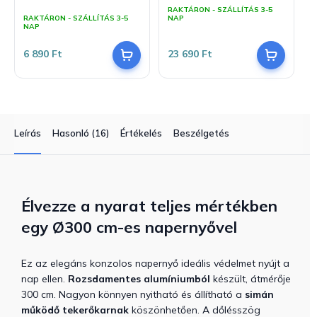
A
RAKTÁRON - SZÁLLÍTÁS 3-5
termék
RAKTÁRON - SZÁLLÍTÁS 3-5
NAP
átlagos
NAP
értékelése
5-
6 890 Ft
23 690 Ft
ből
5,0
csillag.
Leírás
Hasonló (16)
Értékelés
Beszélgetés
Élvezze a nyarat teljes mértékben
egy
Ø300 cm-es
napernyővel
Ez az elegáns konzolos napernyő ideális védelmet nyújt a
nap ellen.
Rozsdamentes alumíniumból
készült, átmérője
300 cm. Nagyon könnyen nyitható és állítható a
simán
működő tekerőkarnak
köszönhetően. A dőlésszög