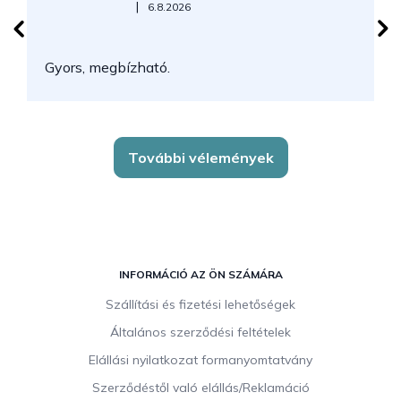
Az áruház értékelése 5-ből 5 csillag.
|
6.8.2026
N
Gyors, megbízható.
k
További vélemények
L
á
INFORMÁCIÓ AZ ÖN SZÁMÁRA
b
Szállítási és fizetési lehetőségek
l
Általános szerződési feltételek
é
c
Elállási nyilatkozat formanyomtatvány
Szerződéstől való elállás/Reklamáció