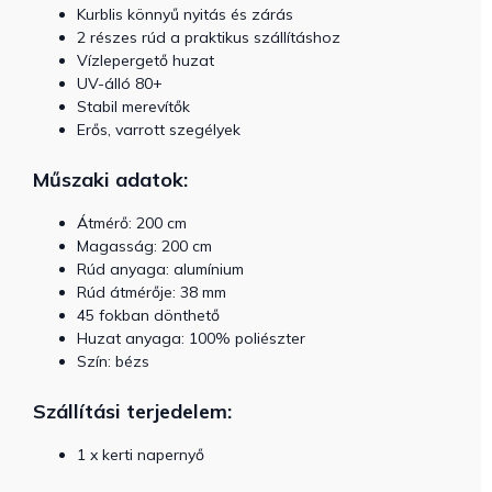
Kurblis könnyű nyitás és zárás
2 részes rúd a praktikus szállításhoz
Vízlepergető huzat
UV-álló 80+
Stabil merevítők
Erős, varrott szegélyek
Műszaki adatok:
Átmérő: 200 cm
Magasság: 200 cm
Rúd anyaga: alumínium
Rúd átmérője: 38 mm
45 fokban dönthető
Huzat anyaga: 100% poliészter
Szín: bézs
Szállítási terjedelem:
1 x kerti napernyő