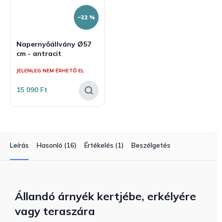
–22 %
Napernyőállvány Ø57
cm - antracit
JELENLEG NEM ÉRHETŐ EL
15 090 Ft
Leírás
Hasonló (16)
Értékelés (1)
Beszélgetés
Állandó árnyék kertjébe, erkélyére
vagy teraszára