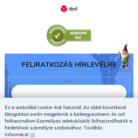
FELIRATKOZÁS HÍRLEVÉLRE
E-MAIL
Ez a weboldal cookie-kat használ. Az oldal következő
Elolvastam és megértettem az
adatvédelmi
látogatása során megjelenik a beleegyezésem, és azt
nyilatkozatot.
felhasználom.
Személyes adatok/sütik felhasználhatók a
Feliratkozás
hirdetések személyre szabásához.
További
információ
itt
.