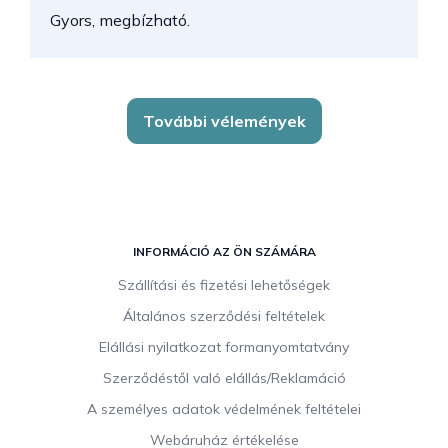
Gyors, megbízható.
k
További vélemények
L
á
INFORMÁCIÓ AZ ÖN SZÁMÁRA
b
Szállítási és fizetési lehetőségek
l
Általános szerződési feltételek
é
c
Elállási nyilatkozat formanyomtatvány
Szerződéstől való elállás/Reklamáció
A személyes adatok védelmének feltételei
Webáruház értékelése