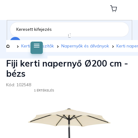
Ugrás
a
Kosár
fő
tartalomhoz
Keresés
Kezdőlap
Kerti kiegészítők
Napernyők és állványok
Kerti nape
Fiji kerti napernyő Ø200 cm -
bézs
Kód:
102548
A
1 ÉRTÉKELÉS
TERMÉK
ÁTLAGOS
ÉRTÉKELÉSE
5-
BŐL
5,0
CSILLAG.