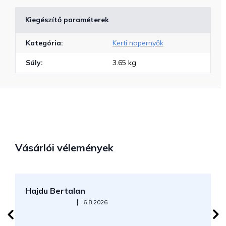
Kiegészítő paraméterek
Kategória
:
Kerti napernyők
Súly
:
3.65 kg
Vásárlói vélemények
Hajdu Bertalan
S
Az áruház értékelése 5-ből 5 csillag.
|
6.8.2026
N