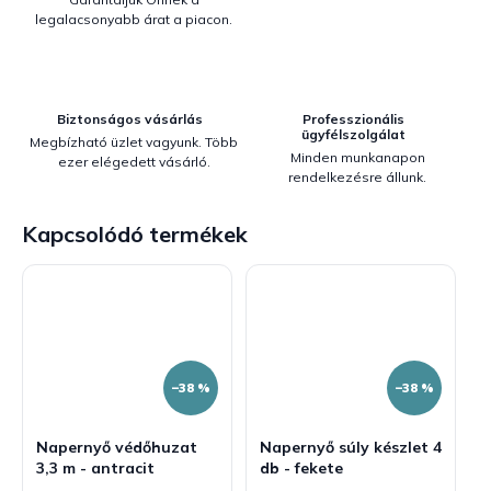
legalacsonyabb árat a piacon.
Biztonságos vásárlás
Professzionális
ügyfélszolgálat
Megbízható üzlet vagyunk. Több
Minden munkanapon
ezer elégedett vásárló.
rendelkezésre állunk.
Kapcsolódó termékek
–38 %
–38 %
Napernyő védőhuzat
Napernyő súly készlet 4
3,3 m - antracit
db - fekete