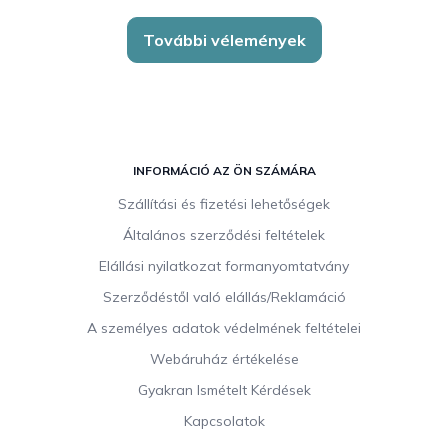
További vélemények
L
á
INFORMÁCIÓ AZ ÖN SZÁMÁRA
b
Szállítási és fizetési lehetőségek
l
Általános szerződési feltételek
é
c
Elállási nyilatkozat formanyomtatvány
Szerződéstől való elállás/Reklamáció
A személyes adatok védelmének feltételei
Webáruház értékelése
Gyakran Ismételt Kérdések
Kapcsolatok