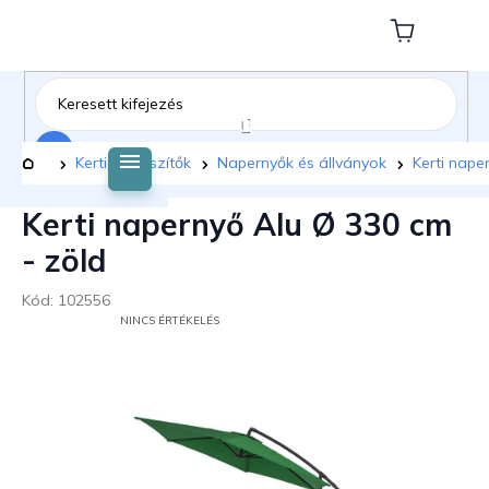
Ugrás
a
Kosár
fő
tartalomhoz
Keresés
Kezdőlap
Kerti kiegészítők
Napernyők és állványok
Kerti nape
Kerti napernyő Alu Ø 330 cm
- zöld
Kód:
102556
A
NINCS ÉRTÉKELÉS
TERMÉK
ÁTLAGOS
ÉRTÉKELÉSE
5-
BŐL
0,0
CSILLAG.