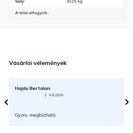
Súly
:
30.01 kg
A tétel elfogyott…
Vásárlói vélemények
Hajdu Bertalan
S
Az áruház értékelése 5-ből 5 csillag.
|
6.8.2026
N
Gyors, megbízható.
k