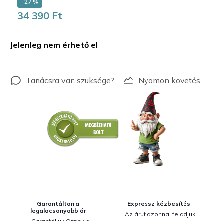
–27 %
34 390 Ft
Egységár:
Jelenleg nem érhető el
Nyomon követés
Garantáltan a
Expressz kézbesítés
legalacsonyabb ár
Az árut azonnal feladjuk.
Garantáljuk Önnek a