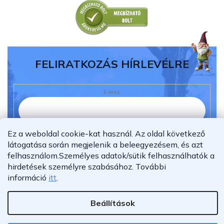
FELIRATKOZÁS HÍRLEVÉLRE
E-MAIL
Ez a weboldal cookie-kat használ. Az oldal következő
Elolvastam és megértettem az
adatvédelmi
látogatása során megjelenik a beleegyezésem, és azt
nyilatkozatot.
felhasználom.
Személyes adatok/sütik felhasználhatók a
Feliratkozás
hirdetések személyre szabásához.
További
információ
itt
.
Beállítások
Shoptet Premium készítette