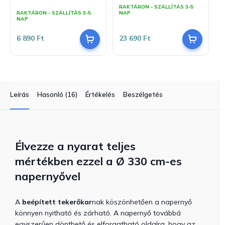
A
RAKTÁRON - SZÁLLÍTÁS 3-5
termék
RAKTÁRON - SZÁLLÍTÁS 3-5
NAP
átlagos
NAP
értékelése
5-
6 890 Ft
23 690 Ft
ből
5,0
csillag.
Leírás
Hasonló (16)
Értékelés
Beszélgetés
Élvezze a nyarat teljes
mértékben
ezzel a
Ø 330 cm-es
napernyővel
A
beépített tekerőkar
nak köszönhetően a napernyő
könnyen nyitható és zárható. A napernyő továbbá
egyszerűen dönthető és elforgatható oldalra, hogy az