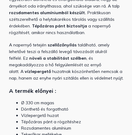
árnyékot oda irányíthassa, ahol szüksége van rá.
A talp
rozsdamentes alumíniumból készült.
Praktikusan
szétszerelhető a helytakarékos tárolás vagy szállítás
érdekében.
Tépőzáras pánt
biztosítja
a napernyő
rögzítését, amikor nincs használatban.
A napernyő tetején
szellőzőnyílás
található, amely
lehetővé teszi a felszálló levegő távozását alulról
felfelé. Ez
növeli a stabilitást szélben
, és
megakadályozza a hő felgyülemlését az ernyő
alatt. A
vízlepergető
huzatnak köszönhetően nemcsak a
nap, hanem az enyhe nyári szitálás ellen is védelmet nyújt.
A termék előnyei :
Ø 330 cm magas
Dönthető és forgatható
Vízlepergető huzat
Tépőzáras pánt a rögzítéshez
Rozsdamentes alumínium
Tekerőkar mellékelve