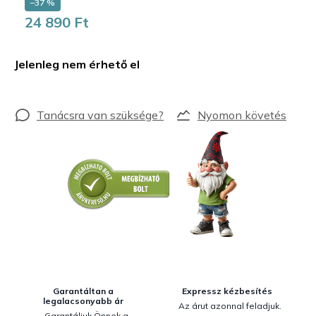
–37 %
24 890 Ft
Egységár:
Jelenleg nem érhető el
Nyomon követés
Garantáltan a
Expressz kézbesítés
legalacsonyabb ár
Az árut azonnal feladjuk.
Garantáljuk Önnek a