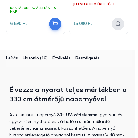
A
JELENLEG NEM ÉRHETŐ EL
termék
RAKTÁRON - SZÁLLÍTÁS 3-5
átlagos
NAP
értékelése
5-
6 890 Ft
15 090 Ft
ből
5,0
csillag.
Leírás
Hasonló (16)
Értékelés
Beszélgetés
Élvezze a nyarat teljes mértékben a
330 cm átmérőjű napernyővel
Az alumínium napernyő
80+ UV-védelemmel
gyorsan és
egyszerűen nyitható és zárható a
simán működő
tekerőmechanizmusnak
köszönhetően. A napernyő
huzata vízlepergető anyagból készült. A masszív, 48 mm-