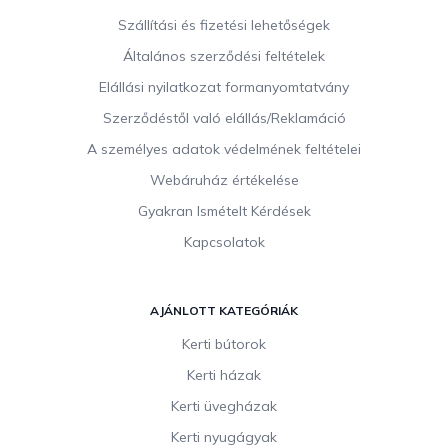
b
Szállítási és fizetési lehetőségek
l
Általános szerződési feltételek
é
c
Elállási nyilatkozat formanyomtatvány
Szerződéstől való elállás/Reklamáció
A személyes adatok védelmének feltételei
Webáruház értékelése
Gyakran Ismételt Kérdések
Kapcsolatok
AJÁNLOTT KATEGÓRIÁK
Kerti bútorok
Kerti házak
Kerti üvegházak
Kerti nyugágyak