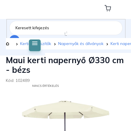
Ugrás
a
Kosár
fő
tartalomhoz
Keresés
Kezdőlap
Kerti kiegészítők
Napernyők és állványok
Kerti nape
Maui kerti napernyő Ø330 cm
- bézs
Kód:
102489
A
NINCS ÉRTÉKELÉS
TERMÉK
ÁTLAGOS
ÉRTÉKELÉSE
5-
BŐL
0,0
CSILLAG.