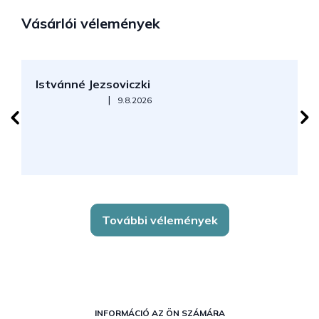
Vásárlói vélemények
Istvánné Jezsoviczki
R
Az áruház értékelése 5-ből 5 csillag.
|
9.8.2026
További vélemények
L
á
INFORMÁCIÓ AZ ÖN SZÁMÁRA