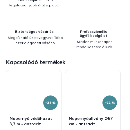
legalacsonyabb árat a piacon.
Biztonságos vásárlás
Professzionális
ügyfélszolgálat
Megbízható üzlet vagyunk. Több
Minden munkanapon
ezer elégedett vásárló.
rendelkezésre állunk.
Kapcsolódó termékek
–38 %
–22 %
Napernyő védőhuzat
Napernyőállvány Ø57
3,3 m - antracit
cm - antracit