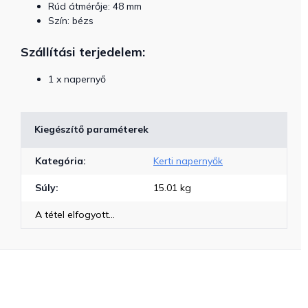
Rúd átmérője: 48 mm
Szín: bézs
Szállítási terjedelem:
1 x napernyő
Kiegészítő paraméterek
Kategória
:
Kerti napernyők
Súly
:
15.01 kg
A tétel elfogyott…