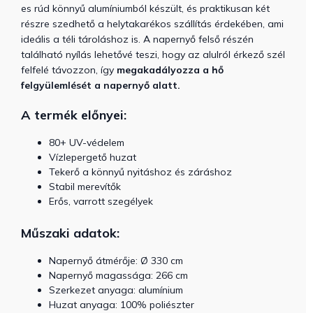
es rúd könnyű alumíniumból készült, és praktikusan két
részre szedhető a helytakarékos szállítás érdekében, ami
ideális a téli tároláshoz is. A napernyő felső részén
található nyílás lehetővé teszi, hogy az alulról érkező szél
felfelé távozzon, így
megakadályozza
a hő
felgyülemlését a napernyő alatt.
A termék előnyei:
80+ UV-védelem
Vízlepergető huzat
Tekerő a könnyű nyitáshoz és záráshoz
Stabil merevítők
Erős, varrott szegélyek
Műszaki adatok:
Napernyő átmérője: Ø 330 cm
Napernyő magassága: 266 cm
Szerkezet anyaga: alumínium
Huzat anyaga: 100% poliészter