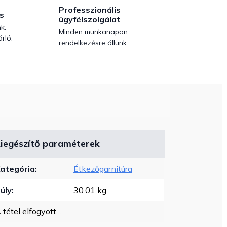
Professzionális
s
ügyfélszolgálat
k.
Minden munkanapon
rló.
rendelkezésre állunk.
iegészítő paraméterek
ategória
:
Étkezőgarnitúra
úly
:
30.01 kg
 tétel elfogyott…