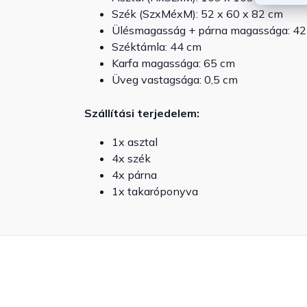
Szék (SzxMéxM): 52 x 60 x 82 cm
Ülésmagasság + párna magassága: 42
Széktámla: 44 cm
Karfa magassága: 65 cm
Üveg vastagsága: 0,5 cm
Szállítási terjedelem:
1x asztal
4x szék
4x párna
1x takaróponyva