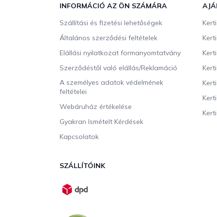
b
INFORMÁCIÓ AZ ÖN SZÁMÁRA
AJÁ
l
Szállítási és fizetési lehetőségek
Kert
é
c
Általános szerződési feltételek
Kert
Elállási nyilatkozat formanyomtatvány
Kert
Szerződéstől való elállás/Reklamáció
Kert
A személyes adatok védelmének
Kert
feltételei
Kert
Webáruház értékelése
Kerti
Gyakran Ismételt Kérdések
Kapcsolatok
SZÁLLÍTÓINK