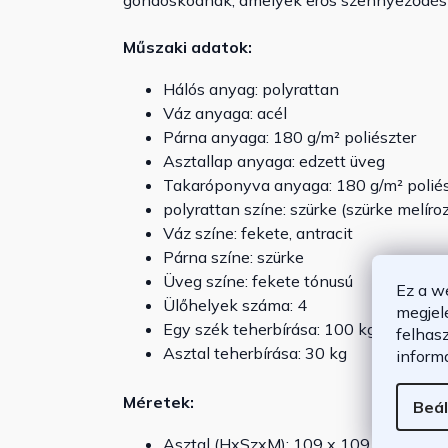
gondoskodnak, amelyek erős szennyeződés
Műszaki adatok:
Hálós anyag: polyrattan
Váz anyaga: acél
Párna anyaga: 180 g/m² poliészter
Asztallap anyaga: edzett üveg
Takaróponyva anyaga: 180 g/m² poliés
polyrattan színe: szürke (szürke melíro
Váz színe: fekete, antracit
Párna színe: szürke
Üveg színe: fekete tónusú
Ez a w
Ülőhelyek száma: 4
megjel
Egy szék teherbírása: 100 kg
felhas
Asztal teherbírása: 30 kg
inform
Méretek:
Beál
Asztal (HxSzxM): 109 x 109 x 72 cm