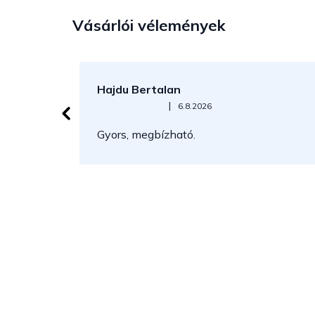
Vásárlói vélemények
Hajdu Bertalan
Az áruház értékelése 5-ből 5 csillag.
|
6.8.2026
Gyors, megbízható.
L
á