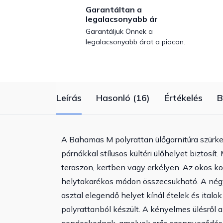
Garantáltan a
legalacsonyabb ár
Garantáljuk Önnek a
legalacsonyabb árat a piacon.
Leírás
Hasonló (16)
Értékelés
B
A Bahamas M polyrattan ülőgarnitúra szürke s
párnákkal stílusos kültéri ülőhelyet biztosí
teraszon, kertben vagy erkélyen. Az okos k
helytakarékos módon összecsukható. A négy 
asztal elegendő helyet kínál ételek és italok
polyrattanból készült. A kényelmes ülésről