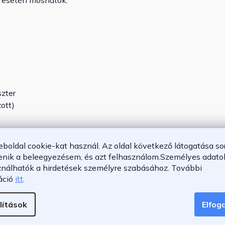
 esetén moshatók.
zter
zott)
eboldal cookie-kat használ. Az oldal következő látogatása so
enik a beleegyezésem, és azt felhasználom.
Személyes adatok
ználhatók a hirdetések személyre szabásához.
További
áció
itt
.
lítások
Elfo