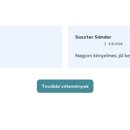
Suszter Sándor
Az áruház értékelése 5-ből 5
|
6.8.2026
Nagyon kényelmes, jól kez
További vélemények