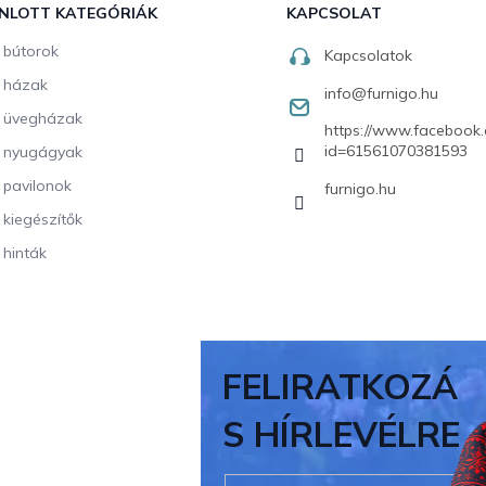
NLOTT KATEGÓRIÁK
KAPCSOLAT
i bútorok
Kapcsolatok
i házak
info
@
furnigo.hu
i üvegházak
https://www.facebook.
id=61561070381593
i nyugágyak
i pavilonok
furnigo.hu
i kiegészítők
 hinták
FELIRATKOZÁ
S HÍRLEVÉLRE