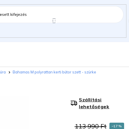
ztartás
Kerti kiegészítők
Gyermekeknek
túra
Bahamas M polyrattan kerti bútor szett - szürke
gok
Szállítási
lehetőségek
113 990 Ft
–17 %