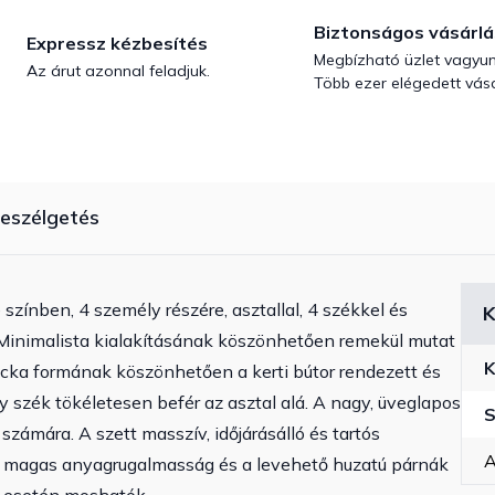
Biztonságos vásárlá
Expressz kézbesítés
Megbízható üzlet vagyun
Az árut azonnal feladjuk.
Több ezer elégedett vásá
eszélgetés
zínben, 4 személy részére, asztallal, 4 székkel és
K
t. Minimalista kialakításának köszönhetően remekül mutat
K
ocka formának köszönhetően a kerti bútor rendezett és
szék tökéletesen befér az asztal alá. A nagy, üveglapos
S
 számára. A szett masszív, időjárásálló és tartós
A
 a magas anyagrugalmasság és a levehető huzatú párnák