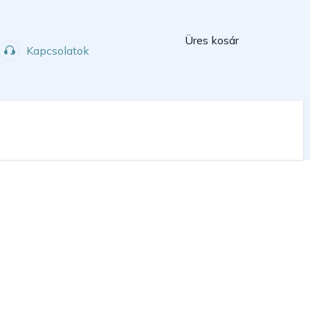
Kosár
Üres kosár
Kapcsolatok
Műhely
Sport