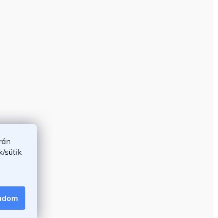
rán
/sütik
gadom