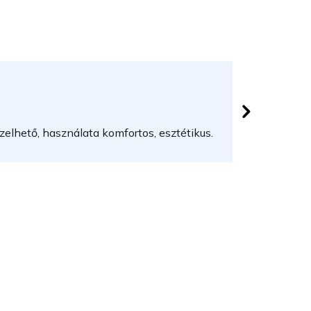
Herczeg
 csillag.
Az áruház
elhető, használata komfortos, esztétikus.