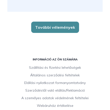
További vélemények
L
á
INFORMÁCIÓ AZ ÖN SZÁMÁRA
b
Szállítási és fizetési lehetőségek
l
Általános szerződési feltételek
é
c
Elállási nyilatkozat formanyomtatvány
Szerződéstől való elállás/Reklamáció
A személyes adatok védelmének feltételei
Webáruház értékelése