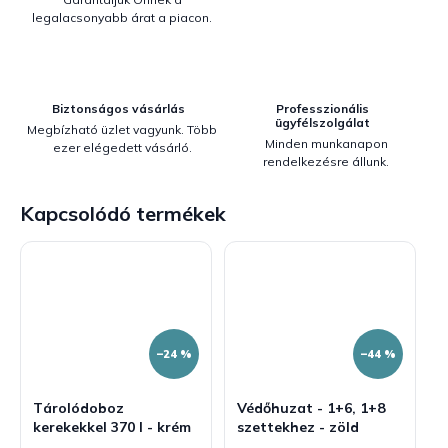
legalacsonyabb árat a piacon.
Biztonságos vásárlás
Professzionális
ügyfélszolgálat
Megbízható üzlet vagyunk. Több
Minden munkanapon
ezer elégedett vásárló.
rendelkezésre állunk.
Kapcsolódó termékek
–24 %
–44 %
Tárolódoboz
Védőhuzat - 1+6, 1+8
kerekekkel 370 l - krém
szettekhez - zöld