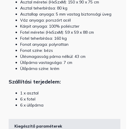
Asztal méretei (HxSzxM): 150 x 90 x 75 cm
Asztal teherbírása: 80 kg
Asztallap anyaga: 5 mm vastag biztonsági üveg
Váz anyaga: porszórt acél
Kárpit anyaga: 100% poliészter
Fotel méretei (HxSzxM): 59 x 59 x 88 cm
Fotel teherbírása: 160 kg
Fonat anyaga: polyrattan
Fonat színe: bézs
Ülésmagasság párna nélkül: 43 cm
Ülőpárna vastagsága: 7 cm
Ülőpárna színe: krém
Szállítási terjedelem:
1 x asztal
6 x fotel
6 x ülőpárna
Kiegészítő paraméterek