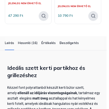
A
JELENLEG NEM ÉRHETŐ EL
termék
JELENLEG NEM ÉRHETŐ EL
átlagos
értékelése
47 290 Ft
10 790 Ft
5-
ből
5,0
csillag.
Leírás
Hasonló (16)
Értékelés
Beszélgetés
Ideális szett kerti partikhoz és
grillezéshez
Kézzel font polyrattanból készült kerti bútor szett,
amely
ellenáll az időjárás viszontagságainak,
tartalmaz egy
asztalt elegáns
matt üveg
asztallappal és hat kényelmes
kerti fotelt, amelyek ideálisak hangulatos nyári estékhez és
grillezős partikhoz a kertben, teraszon vagy erkélyen. A