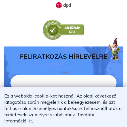
FELIRATKOZÁS HÍRLEVÉLRE
E-MAIL
Ez a weboldal cookie-kat használ. Az oldal következő
Elolvastam és megértettem az
adatvédelmi
látogatása során megjelenik a beleegyezésem, és azt
nyilatkozatot.
felhasználom.
Személyes adatok/sütik felhasználhatók a
Feliratkozás
hirdetések személyre szabásához.
További
információ
itt
.