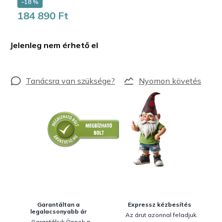
–18 %
184 890 Ft
Egységár:
Jelenleg nem érhető el
Nyomon követés
Garantáltan a
Expressz kézbesítés
legalacsonyabb ár
Az árut azonnal feladjuk.
Garantáljuk Önnek a