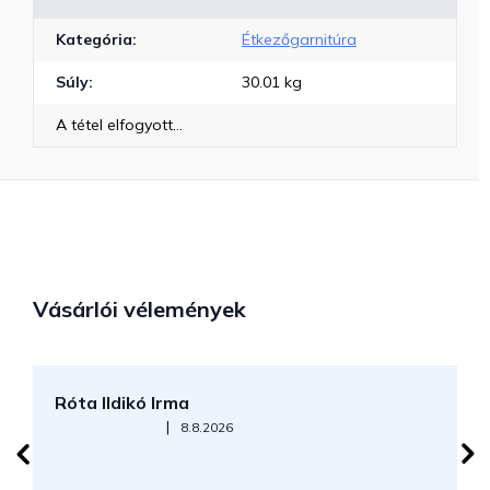
Kategória
:
Étkezőgarnitúra
Súly
:
30.01 kg
A tétel elfogyott…
Vásárlói vélemények
Róta Ildikó Irma
P
Az áruház értékelése 5-ből 5 csillag.
|
8.8.2026