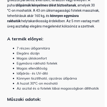
puha
ülőpárnák kényelmes ülést biztosítanak
, amelyek 30
°C-on moshatók. A 43 cm ülésmagasságú fotelek masszívak,
teherbírásuk akár 160 kg, és
könnyen egymásra
rakhatók
helytakarékosság érdekében. Az 5 mm vastag matt
üveg asztallap elegáns megjelenést kölcsönöz a szettnek.
A termék előnyei:
7 részes ülőgarnitúra
Elegáns dizájn
Magas üléskomfort
Egymásra rakható fotelek
Magas ellenállóság
Időjárás- és UV-álló
Könnyen tisztítható, cipzáras ülőpárna
A huzat 30°C-on mosható
Az asztal és a fotelek lábai magasságban állíthatók
Műszaki adatok: