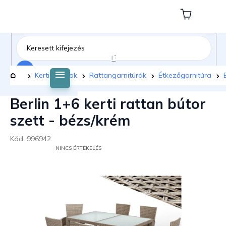
Ugrás
a
Kosár
fő
tartalomhoz
Keresés
Kezdőlap
Kerti bútorok
Rattangarnitúrák
Étkezőgarnitúra
Berlin 1+6 kerti rattan bútor
szett - bézs/krém
Kód:
996942
A
NINCS ÉRTÉKELÉS
TERMÉK
ÁTLAGOS
ÉRTÉKELÉSE
5-
BŐL
0,0
CSILLAG.