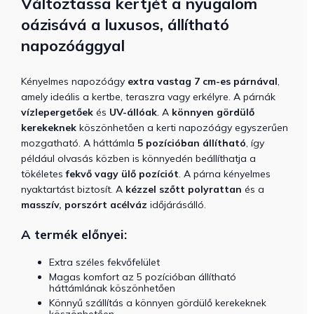
Változtassa kertjét a nyugalom
oázisává a luxusos, állítható
napozóággyal
Kényelmes napozóágy
extra vastag
7 cm-es párnával
,
amely ideális a kertbe, teraszra vagy erkélyre. A párnák
vízlepergetőek
és
UV-állóak
. A
könnyen gördülő
kerekeknek
köszönhetően a kerti napozóágy egyszerűen
mozgatható. A háttámla
5 pozícióban állítható
, így
például olvasás közben is könnyedén beállíthatja a
tökéletes
fekvő vagy ülő pozíciót
. A párna kényelmes
nyaktartást biztosít. A
kézzel
szőtt polyrattan
és a
masszív, porszórt acélváz
időjárásálló.
A termék előnyei:
Extra széles fekvőfelület
Magas komfort az 5 pozícióban állítható
háttámlának köszönhetően
Könnyű szállítás a könnyen gördülő kerekeknek
köszönhetően