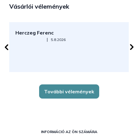
Vásárlói vélemények
Herczeg Ferenc
B
Az áruház értékelése 5-ből 5 csillag.
|
5.8.2026
J
k
További vélemények
L
á
INFORMÁCIÓ AZ ÖN SZÁMÁRA