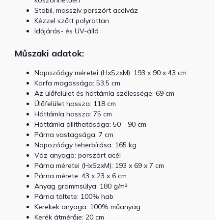
Stabil, masszív porszórt acélváz
Kézzel szőtt polyrattan
Időjárás- és UV-álló
Műszaki adatok:
Napozóágy méretei (HxSzxM): 193 x 90 x 43 cm
Karfa magassága: 53,5 cm
Az ülőfelület és háttámla szélessége: 69 cm
Ülőfelület hossza: 118 cm
Háttámla hossza: 75 cm
Háttámla állíthatósága: 50 - 90 cm
Párna vastagsága: 7 cm
Napozóágy teherbírása: 165 kg
Váz anyaga: porszórt acél
Párna méretei (HxSzxM): 193 x 69 x 7 cm
Párna mérete: 43 x 23 x 6 cm
Anyag grammsúlya: 180 g/m²
Párna töltete: 100% hab
Kerekek anyaga: 100% műanyag
Kerék átmérője: 20 cm