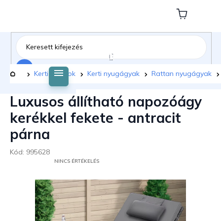
Ugrás
a
Kosár
fő
tartalomhoz
Keresés
Kezdőlap
Kerti bútorok
Kerti nyugágyak
Rattan nyugágyak
Luxusos állítható napozóágy
kerékkel fekete - antracit
párna
Kód:
995628
A
NINCS ÉRTÉKELÉS
TERMÉK
ÁTLAGOS
ÉRTÉKELÉSE
5-
BŐL
0,0
CSILLAG.