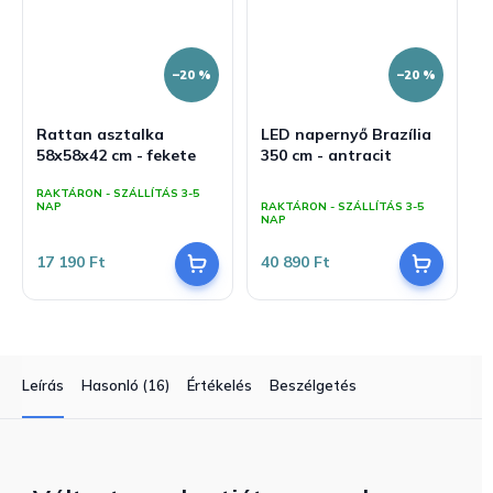
–20 %
–20 %
Rattan asztalka
LED napernyő Brazília
58x58x42 cm - fekete
350 cm - antracit
A
RAKTÁRON - SZÁLLÍTÁS 3-5
termék
NAP
RAKTÁRON - SZÁLLÍTÁS 3-5
átlagos
NAP
értékelése
5-
17 190 Ft
40 890 Ft
ből
5,0
csillag.
Leírás
Hasonló (16)
Értékelés
Beszélgetés