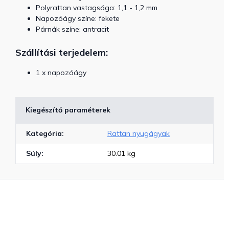
Polyrattan vastagsága: 1,1 - 1,2 mm
Napozóágy színe: fekete
Párnák színe: antracit
Szállítási terjedelem:
1 x napozóágy
Kiegészítő paraméterek
Kategória
:
Rattan nyugágyak
Súly
:
30.01 kg