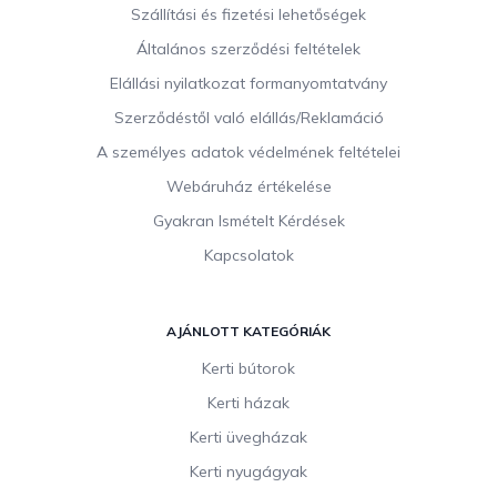
b
Szállítási és fizetési lehetőségek
l
Általános szerződési feltételek
é
c
Elállási nyilatkozat formanyomtatvány
Szerződéstől való elállás/Reklamáció
A személyes adatok védelmének feltételei
Webáruház értékelése
Gyakran Ismételt Kérdések
Kapcsolatok
AJÁNLOTT KATEGÓRIÁK
Kerti bútorok
Kerti házak
Kerti üvegházak
Kerti nyugágyak