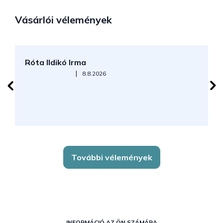
Vásárlói vélemények
Róta Ildikó Irma
P
Az áruház értékelése 5-ből 5 csillag.
|
8.8.2026
További vélemények
L
INFORMÁCIÓ AZ ÖN SZÁMÁRA