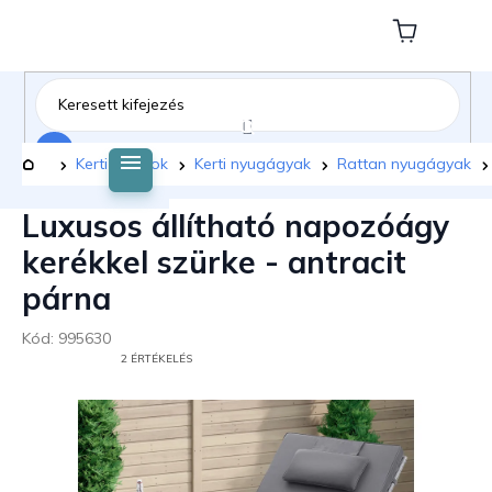
Ugrás
a
Kosár
fő
tartalomhoz
Keresés
Kezdőlap
Kerti bútorok
Kerti nyugágyak
Rattan nyugágyak
Luxusos állítható napozóágy
kerékkel szürke - antracit
párna
Kód:
995630
A
2 ÉRTÉKELÉS
TERMÉK
ÁTLAGOS
ÉRTÉKELÉSE
5-
BŐL
5,0
CSILLAG.