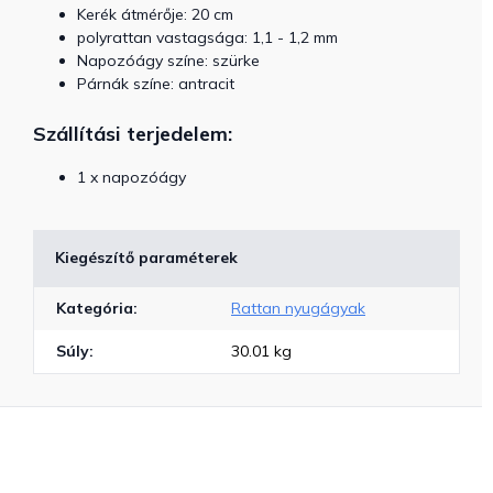
Kerék átmérője: 20 cm
polyrattan vastagsága: 1,1 - 1,2 mm
Napozóágy színe: szürke
Párnák színe: antracit
Szállítási terjedelem:
1 x napozóágy
Kiegészítő paraméterek
Kategória
:
Rattan nyugágyak
Súly
:
30.01 kg