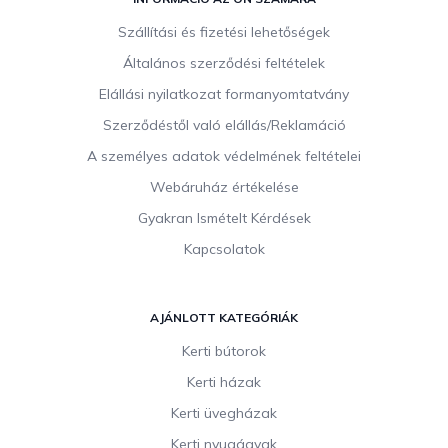
á
b
Szállítási és fizetési lehetőségek
l
Általános szerződési feltételek
é
c
Elállási nyilatkozat formanyomtatvány
Szerződéstől való elállás/Reklamáció
A személyes adatok védelmének feltételei
Webáruház értékelése
Gyakran Ismételt Kérdések
Kapcsolatok
AJÁNLOTT KATEGÓRIÁK
Kerti bútorok
Kerti házak
Kerti üvegházak
Kerti nyugágyak