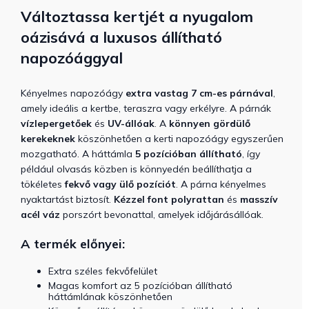
Változtassa kertjét a nyugalom
oázisává a luxusos állítható
napozóággyal
Kényelmes napozóágy
extra vastag
7 cm-es párnával
,
amely ideális a kertbe, teraszra vagy erkélyre. A párnák
vízlepergetőek
és
UV-állóak
. A
könnyen gördülő
kerekeknek
köszönhetően a kerti napozóágy egyszerűen
mozgatható. A háttámla
5 pozícióban állítható
, így
például olvasás közben is könnyedén beállíthatja a
tökéletes
fekvő vagy ülő pozíciót
. A párna kényelmes
nyaktartást biztosít.
Kézzel
font polyrattan
és
masszív
acél váz
porszórt bevonattal, amelyek időjárásállóak.
A termék előnyei:
Extra széles fekvőfelület
Magas komfort az 5 pozícióban állítható
háttámlának köszönhetően