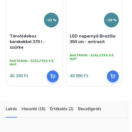
–22 %
–20 %
Tárolódoboz
LED napernyő Brazília
kerekekkel 370 l -
350 cm - antracit
szürke
A
termék
A
RAKTÁRON - SZÁLLÍTÁS 3-5
átlagos
NAP
termék
RAKTÁRON - SZÁLLÍTÁS 3-5
értékelése
átlagos
NAP
5-
értékelése
ből
5-
45 190 Ft
40 890 Ft
5,0
ből
csillag.
4,0
csillag.
Leírás
Hasonló (16)
Értékelés (2)
Beszélgetés