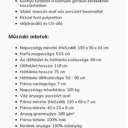
Könnyű szállítás a könnyen gördülő kerekeknek
köszönhetően
Stabil, masszív acél váz porszórt bevonattal
Kézzel font polyrattan
Időjárásálló és UV-álló
Műszaki adatok:
Napozóágy méretei (HxSzxM): 193 x 90 x 43 cm
Karfa magassága: 53,5 cm
Az ülőfelület és háttámla szélessége: 69 cm
Ülőfelület hossza: 118 cm
Háttámla hossza: 75 cm
Háttámla állíthatósága: 50 - 90 cm
Párna vastagsága: 7 cm
Napozóágy teherbírása: 165 kg
Váz anyaga: porszórt acél
Párna méretei (HxSzxM): 193 x 69 x 7 cm
Párna mérete: 43 x 23 x 6 cm
Anyag grammsúlya: 180 g/m²
Párna töltete: 100% hab
Kerekek anyaga: 100% műanyag