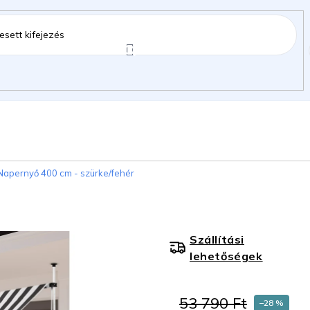
ztartás
Kerti kiegészítők
Gyermekeknek
Napernyő 400 cm - szürke/fehér
gok
Szállítási
lehetőségek
53 790 Ft
–28 %