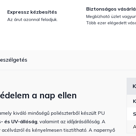
Biztonságos vásárlá
Expressz kézbesítés
Megbízható üzlet vagyun
Az árut azonnal feladjuk.
Több ezer elégedett vásá
eszélgetés
K
védelem a nap ellen
K
amely kiváló minőségű poliészterből készült PU
S
s- és UV-állóság
, valamint az időjárásállóság. A
A
 acélvázról és kényelmesen tisztítható. A napernyő