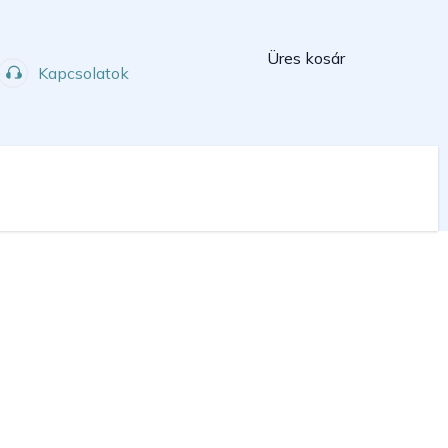
Kosár
Üres kosár
Kapcsolatok
Műhely
Sport