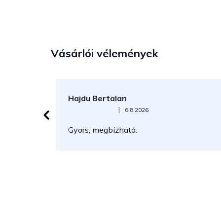
Vásárlói vélemények
Hajdu Bertalan
Az áruház értékelése 5-ből 5 csillag.
|
6.8.2026
Gyors, megbízható.