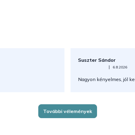
Suszter Sándor
Az áruház értékelése 5-ből 5
|
6.8.2026
Nagyon kényelmes, jól kez
További vélemények