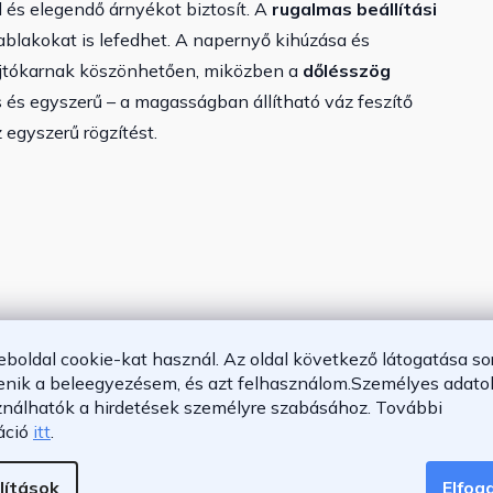
és elegendő árnyékot biztosít. A
rugalmas beállítási
ablakokat is lefedhet. A napernyő kihúzása és
ajtókarnak köszönhetően, miközben a
dőlésszög
 és egyszerű – a magasságban állítható váz feszítő
 egyszerű rögzítést.
eboldal cookie-kat használ. Az oldal következő látogatása so
enik a beleegyezésem, és azt felhasználom.
Személyes adatok
ználhatók a hirdetések személyre szabásához.
További
áció
itt
.
lítások
Elfo