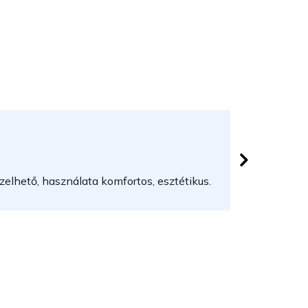
Herczeg
 csillag.
Az áruház
elhető, használata komfortos, esztétikus.