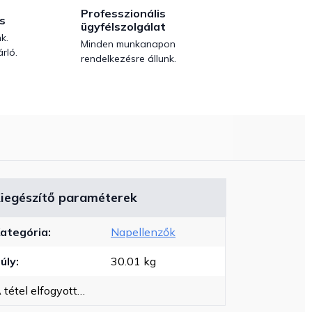
Professzionális
s
ügyfélszolgálat
k.
Minden munkanapon
rló.
rendelkezésre állunk.
iegészítő paraméterek
ategória
:
Napellenzők
úly
:
30.01 kg
 tétel elfogyott…