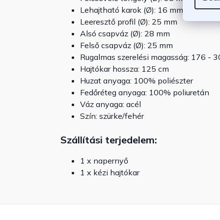
Lehajtható karok (Ø): 16 mm
Leeresztő profil (Ø): 25 mm
Alsó csapváz (Ø): 28 mm
Felső csapváz (Ø): 25 mm
Rugalmas szerelési magasság: 176 - 
Hajtókar hossza: 125 cm
Huzat anyaga: 100% poliészter
Fedőréteg anyaga: 100% poliuretán
Váz anyaga: acél
Szín: szürke/fehér
Szállítási terjedelem:
1 x napernyő
1 x kézi hajtókar