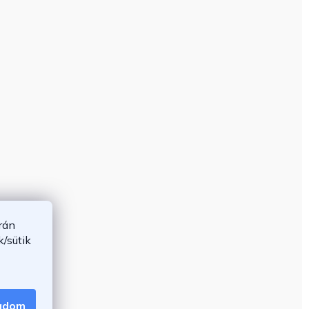
rán
/sütik
gadom