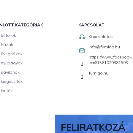
NLOTT KATEGÓRIÁK
KAPCSOLAT
i bútorok
Kapcsolatok
i házak
info
@
furnigo.hu
i üvegházak
https://www.facebook.
id=61561070381593
i nyugágyak
i pavilonok
furnigo.hu
i kiegészítők
 hinták
FELIRATKOZÁ