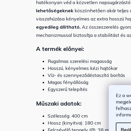
hatékonyan véd a közvetlen napsugárzástól 
lehetőségeknek
köszönhetően akár teljes 
visszahúzása kényelmes az extra hosszú h
egyedileg állítható.
Az összeszerelés gyors
mechanizmussal biztosítja a stabilitást és az
A termék előnyei:
Rugalmas szerelési magasság
Hosszú, kényelmes kézi hajtókar
Víz- és szennyeződéstaszító borítás
Magas fényállóság
Egyszerű telepítés
Ez a w
megjel
Műszaki adatok:
felhas
inform
Szélesség: 400 cm
Hossz (kinyitva): 180 cm
Beál
Felcsévélő tengely (Ø): 38 mm