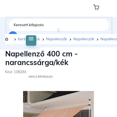
Ugrás
a
Kosár
fő
tartalomhoz
Keresés
Kezdőlap
Kerti bútorok
Napellenzők
Napellenzők
Napellen
Napellenző 400 cm -
narancssárga/kék
Kód:
108281
A
NINCS ÉRTÉKELÉS
TERMÉK
ÁTLAGOS
ÉRTÉKELÉSE
5-
BŐL
0,0
CSILLAG.