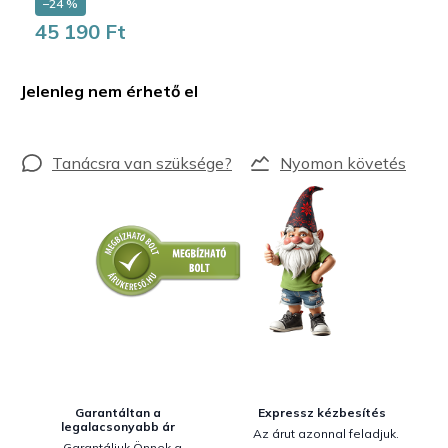
–24 %
45 190 Ft
Egységár:
Jelenleg nem érhető el
Nyomon követés
Garantáltan a
Expressz kézbesítés
legalacsonyabb ár
Az árut azonnal feladjuk.
Garantáljuk Önnek a