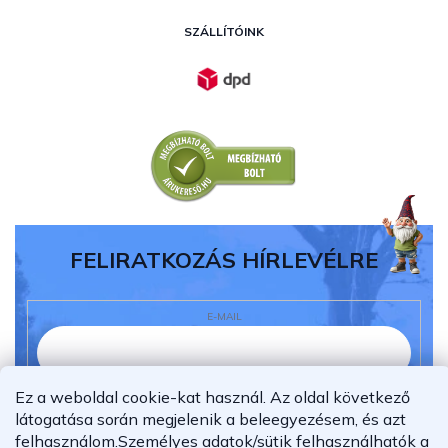
SZÁLLÍTÓINK
FELIRATKOZÁS HÍRLEVÉLRE
E-MAIL
Ez a weboldal cookie-kat használ. Az oldal következő
Elolvastam és megértettem az
adatvédelmi
látogatása során megjelenik a beleegyezésem, és azt
nyilatkozatot.
felhasználom.
Személyes adatok/sütik felhasználhatók a