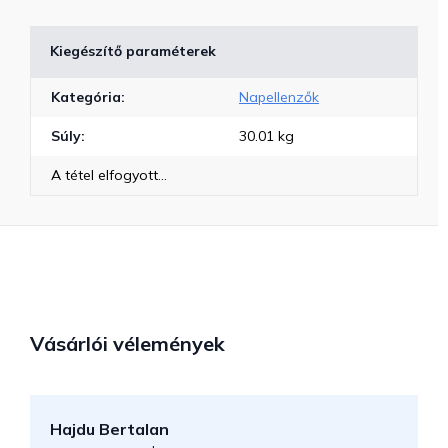
Kiegészítő paraméterek
Kategória
:
Napellenzők
Súly
:
30.01 kg
A tétel elfogyott…
Vásárlói vélemények
Hajdu Bertalan
S