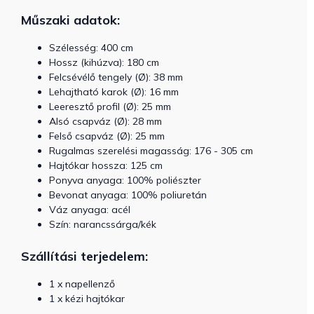
Műszaki adatok:
Szélesség: 400 cm
Hossz (kihúzva): 180 cm
Felcsévélő tengely (Ø): 38 mm
Lehajtható karok (Ø): 16 mm
Leeresztő profil (Ø): 25 mm
Alsó csapváz (Ø): 28 mm
Felső csapváz (Ø): 25 mm
Rugalmas szerelési magasság: 176 - 305 cm
Hajtókar hossza: 125 cm
Ponyva anyaga: 100% poliészter
Bevonat anyaga: 100% poliuretán
Váz anyaga: acél
Szín: narancssárga/kék
Szállítási terjedelem:
1 x napellenző
1 x kézi hajtókar