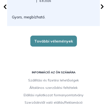
Az áruház értékelése 5-ből 5 csillag.
|
6.8.2026
N
Gyors, megbízható.
k
További vélemények
L
á
INFORMÁCIÓ AZ ÖN SZÁMÁRA
b
Szállítási és fizetési lehetőségek
l
Általános szerződési feltételek
é
c
Elállási nyilatkozat formanyomtatvány
Szerződéstől való elállás/Reklamáció