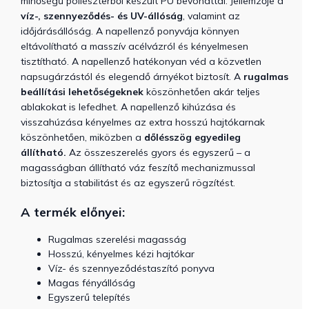
minőségű poliészterből készült PU bevonattal. Jellemzője a
víz-, szennyeződés- és UV-állóság
, valamint az
időjárásállóság. A napellenző ponyvája könnyen
eltávolítható a masszív acélvázról és kényelmesen
tisztítható. A napellenző hatékonyan véd a közvetlen
napsugárzástól és elegendő árnyékot biztosít. A
rugalmas
beállítási lehetőségeknek
köszönhetően akár teljes
ablakokat is lefedhet. A napellenző kihúzása és
visszahúzása kényelmes az extra hosszú hajtókarnak
köszönhetően, miközben a
dőlésszög egyedileg
állítható.
Az összeszerelés gyors és egyszerű – a
magasságban állítható váz feszítő mechanizmussal
biztosítja a stabilitást és az egyszerű rögzítést.
A termék előnyei:
Rugalmas szerelési magasság
Hosszú, kényelmes kézi hajtókar
Víz- és szennyeződéstaszító ponyva
Magas fényállóság
Egyszerű telepítés