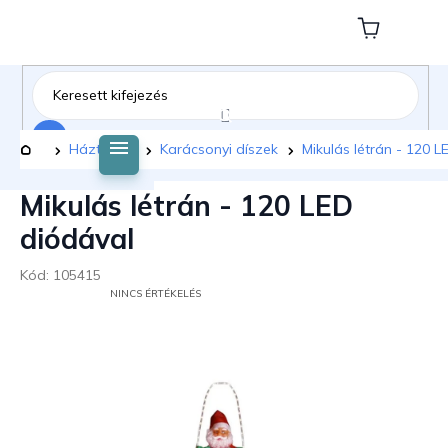
Ugrás
a
Kosár
fő
tartalomhoz
Keresés
Kezdőlap
Háztartás
Karácsonyi díszek
Mikulás létrán - 120 L
Mikulás létrán - 120 LED
diódával
Kód:
105415
A
NINCS ÉRTÉKELÉS
TERMÉK
ÁTLAGOS
ÉRTÉKELÉSE
5-
BŐL
0,0
CSILLAG.