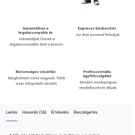
Garantáltan a
Expressz kézbesítés
legalacsonyabb ár
Az árut azonnal feladjuk.
Garantáljuk Önnek a
legalacsonyabb árat a piacon.
Biztonságos vásárlás
Professzionális
ügyfélszolgálat
Megbízható üzlet vagyunk. Több
Minden munkanapon
ezer elégedett vásárló.
rendelkezésre állunk.
Leírás
Hasonló (16)
Értékelés
Beszélgetés