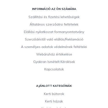
L
á
INFORMÁCIÓ AZ ÖN SZÁMÁRA
b
Szállítási és fizetési lehetőségek
l
Általános szerződési feltételek
é
c
Elállási nyilatkozat formanyomtatvány
Szerződéstől való elállás/Reklamáció
A személyes adatok védelmének feltételei
Webáruház értékelése
Gyakran Ismételt Kérdések
Kapcsolatok
AJÁNLOTT KATEGÓRIÁK
Kerti bútorok
Kerti házak