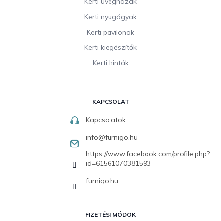
Kerti üvegházak
Kerti nyugágyak
Kerti pavilonok
Kerti kiegészítők
Kerti hinták
KAPCSOLAT
Kapcsolatok
info
@
furnigo.hu
https://www.facebook.com/profile.php?
id=61561070381593
furnigo.hu
FIZETÉSI MÓDOK