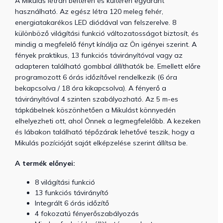
A Mikulás létrán beltéren és kültéren egyaránt
használható. Az egész létra 120 meleg fehér,
energiatakarékos LED diódával van felszerelve. 8
különböző világítási funkció változatosságot biztosít, és
mindig a megfelelő fényt kínálja az Ön igényei szerint. A
fények praktikus, 13 funkciós távirányítóval vagy az
adapteren található gombbal állíthatók be. Emellett előre
programozott 6 órás időzítővel rendelkezik (6 óra
bekapcsolva / 18 óra kikapcsolva). A fényerő a
távirányítóval 4 szinten szabályozható. Az 5 m-es
tápkábelnek köszönhetően a Mikulást könnyedén
elhelyezheti ott, ahol Önnek a legmegfelelőbb. A kezeken
és lábakon található tépőzárak lehetővé teszik, hogy a
Mikulás pozícióját saját elképzelése szerint állítsa be.
A termék előnyei:
8 világítási funkció
13 funkciós távirányító
Integrált 6 órás időzítő
4 fokozatú fényerőszabályozás