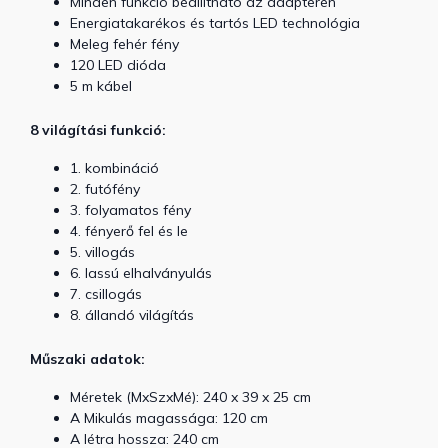
Minden funkció beállítható az adapteren
Energiatakarékos és tartós LED technológia
Meleg fehér fény
120 LED dióda
5 m kábel
8 világítási funkció:
1. kombináció
2. futófény
3. folyamatos fény
4. fényerő fel és le
5. villogás
6. lassú elhalványulás
7. csillogás
8. állandó világítás
Műszaki adatok:
Méretek (MxSzxMé): 240 x 39 x 25 cm
A Mikulás magassága: 120 cm
A létra hossza: 240 cm