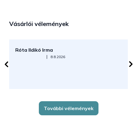
Vásárlói vélemények
Róta Ildikó Irma
P
Az áruház értékelése 5-ből 5 csillag.
|
8.8.2026
További vélemények