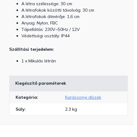
A létra szélessége: 30 cm
A létrafokok közötti távolság: 30 cm
A létrafokok átmérője: 1,6 cm
Anyag: Nylon, FBC
Tápellátás: 230V~50Hz / 12V
Védettségi osztály: IP44
Szállítási terjedelem:
1 x Mikulás létrán
Kiegészítő paraméterek
Kategória
:
Karácsonyi díszek
Súly
:
2.3 kg