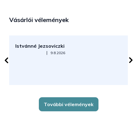
Vásárlói vélemények
Istvánné Jezsoviczki
R
Az áruház értékelése 5-ből 5 csillag.
|
9.8.2026
További vélemények