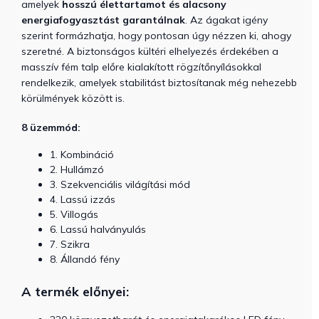
amelyek
hosszú élettartamot és alacsony
energiafogyasztást garantálnak
. Az ágakat igény
szerint formázhatja, hogy pontosan úgy nézzen ki, ahogy
szeretné. A biztonságos kültéri elhelyezés érdekében a
masszív fém talp előre kialakított rögzítőnyílásokkal
rendelkezik, amelyek stabilitást biztosítanak még nehezebb
körülmények között is.
8 üzemmód:
1. Kombináció
2. Hullámzó
3. Szekvenciális világítási mód
4. Lassú izzás
5. Villogás
6. Lassú halványulás
7. Szikra
8. Állandó fény
A termék előnyei: