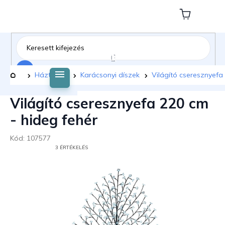
Ugrás
a
Kosár
fő
tartalomhoz
Keresés
Kezdőlap
Háztartás
Karácsonyi díszek
Világító cseresznyefa
Világító cseresznyefa 220 cm
- hideg fehér
Kód:
107577
A
3 ÉRTÉKELÉS
TERMÉK
ÁTLAGOS
ÉRTÉKELÉSE
5-
BŐL
5,0
CSILLAG.