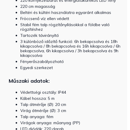
220 környezetbarát és energiatakarékos LED fény
220 cm magasság
Beltéri és kültéri használatra egyaránt alkalmas
Fröccsenő víz ellen védett
Stabil fém talp rögzítőnyílásokkal a földbe való
rögzítéshez
Tartozék távirányító
3 különböző időzítő funkció: 6h bekapcsolva és 18h
kikapcsolva / 8h bekapcsolva és 16h kikapcsolva / 6h
bekapcsolva, 6h kikapcsolva / 3h bekapcsolva és 9h
kikapcsolva
Fényerőszabályozható
Egyedi szerkezet
Műszaki adatok:
Védettségi osztály: IP44
Kábel hossza: 5 m
Talp átmérője (Ø): 20 cm
Virág átmérője (Ø): 3 cm
Talp anyaga: fém
Virágok anyaga: műanyag (PP)
LED diódák: 220 darab