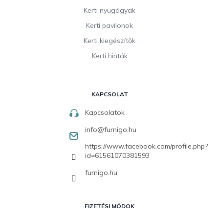
Kerti nyugágyak
Kerti pavilonok
Kerti kiegészítők
Kerti hinták
KAPCSOLAT
Kapcsolatok
info
@
furnigo.hu
https://www.facebook.com/profile.php?
id=61561070381593
furnigo.hu
FIZETÉSI MÓDOK