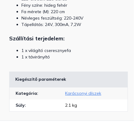
Fény színe: hideg fehér
Fa mérete (M): 220 cm
Névleges feszültség: 220-240V
Tápellátás: 24V, 300mA, 7,2W
Szállítási terjedelem:
1 x világító cseresznyefa
1 x távirányító
Kiegészítő paraméterek
Kategória
:
Karácsonyi díszek
Súly
:
2.1 kg