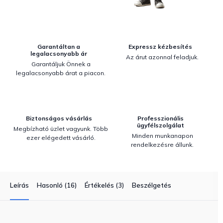
Garantáltan a
Expressz kézbesítés
legalacsonyabb ár
Az árut azonnal feladjuk.
Garantáljuk Önnek a
legalacsonyabb árat a piacon.
Biztonságos vásárlás
Professzionális
ügyfélszolgálat
Megbízható üzlet vagyunk. Több
Minden munkanapon
ezer elégedett vásárló.
rendelkezésre állunk.
Leírás
Hasonló (16)
Értékelés (3)
Beszélgetés