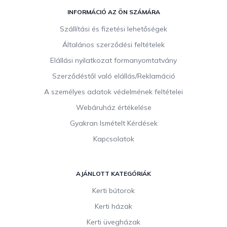
L
á
INFORMÁCIÓ AZ ÖN SZÁMÁRA
b
Szállítási és fizetési lehetőségek
l
Általános szerződési feltételek
é
c
Elállási nyilatkozat formanyomtatvány
Szerződéstől való elállás/Reklamáció
A személyes adatok védelmének feltételei
Webáruház értékelése
Gyakran Ismételt Kérdések
Kapcsolatok
AJÁNLOTT KATEGÓRIÁK
Kerti bútorok
Kerti házak
Kerti üvegházak