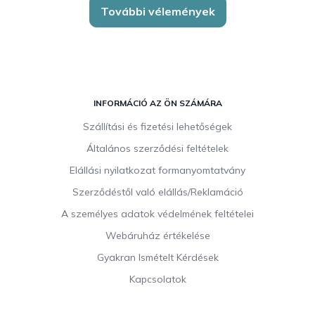
További vélemények
L
á
INFORMÁCIÓ AZ ÖN SZÁMÁRA
b
Szállítási és fizetési lehetőségek
l
Általános szerződési feltételek
é
c
Elállási nyilatkozat formanyomtatvány
Szerződéstől való elállás/Reklamáció
A személyes adatok védelmének feltételei
Webáruház értékelése
Gyakran Ismételt Kérdések
Kapcsolatok