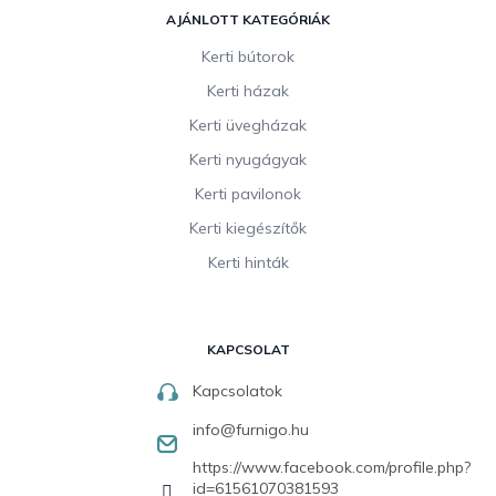
AJÁNLOTT KATEGÓRIÁK
Kerti bútorok
Kerti házak
Kerti üvegházak
Kerti nyugágyak
Kerti pavilonok
Kerti kiegészítők
Kerti hinták
KAPCSOLAT
Kapcsolatok
info
@
furnigo.hu
https://www.facebook.com/profile.php?
id=61561070381593